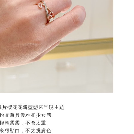
單片櫻花花瓣型態來呈現主題
粉晶兼具優雅和少女感
輕輕柔柔，不會太重
來很顯白，不太挑膚色