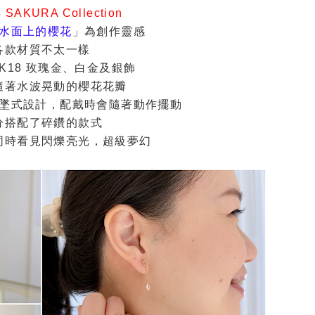
年
SAKURA Collection
水面上的櫻花
」為創作靈感
各款材質不太一樣
、K18 玫瑰金、白金及銀飾
隨著水波晃動的櫻花花瓣
墜式設計，配戴時會隨著動作擺動
分搭配了碎鑽的款式
同時看見閃爍亮光，超級夢幻