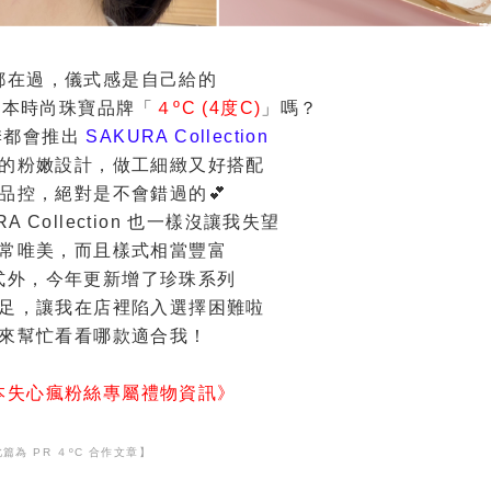
都在過，儀式感是自己給的
日本時尚珠寶品牌「
４ºC (4度C)
」嗎？
季都會推出
SAKURA Collection
的粉嫩設計，做工細緻又好搭配
品控，絕對是不會錯過的💕
RA Collection 也一樣沒讓我失望
常唯美，而且樣式相當豐富
式外，今年更新增了珍珠系列
足，讓我在店裡陷入選擇困難啦
來幫忙看看哪款適合我！
本失心瘋粉絲專屬禮物資訊》
篇為 PR ４ºC 合作
文章】