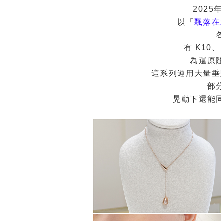
2025
以「
飄落在
有 K10
為還原
這系列運用大量垂
部
晃動下還能