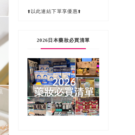
⬆️以此連結下單享優惠⬆️
2026日本藥妝必買清單