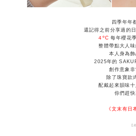
四季年年
還記得之前分享過的
４ºC
每年櫻花
整體帶點大人味
本人身為飾
2025年的 SAKU
創作意象非
除了珠寶款
配戴起來韻味十
你們趕快
《文末有日
【此