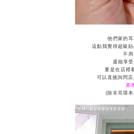
他們家的耳
這點我覺得超級貼
不用
還能享受
要是在店裡
可以直接詢問店
基
(除非耳環