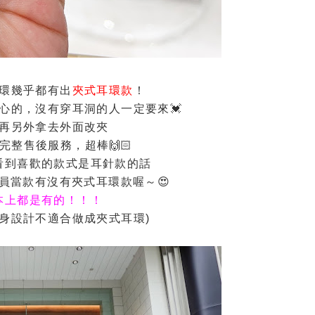
環幾乎都有出
夾式耳環
款
！
心的，沒有穿耳洞的人一定要來💓
再另外拿去外面改夾
完整售後服務，超棒🙌🏻
看到喜歡的款式是耳針款的話
員當款有沒有夾式耳環款喔～😍
本上都是有的！！！
本身設計不適合做成夾式耳環)