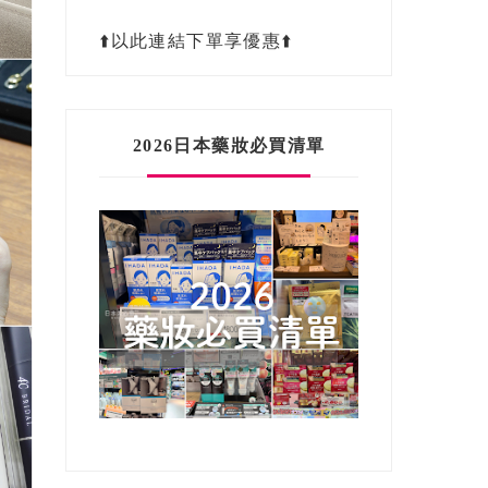
⬆️以此連結下單享優惠⬆️
2026日本藥妝必買清單