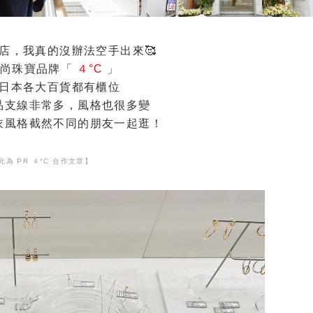
店，我真的沒辦法空手出來🥰
時尚珠寶品牌「
４
°C
」
日本各大百貨都有櫃位
品支線非常多，風格也很多變
衣風格截然不同的朋友一起逛！
此為 PR ４°C 合作文章】