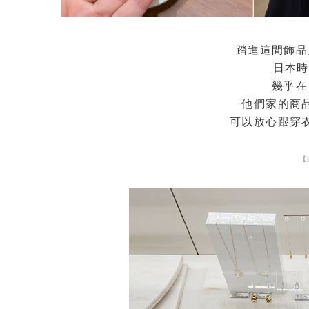
踏進這間飾品
日本
幾乎在
他們家的商
可以放心跟穿
【