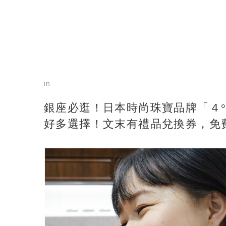
in
銀座必逛！日本時尚珠寶品牌「４°
好多選擇！文末有禮品兌換券，免