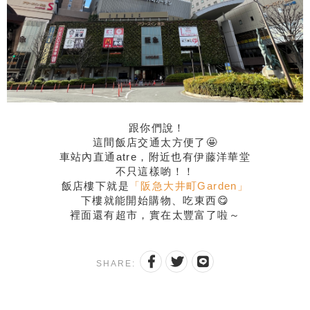
跟你們說！
這間飯店交通太方便了🤩
車站內直通atre，附近也有伊藤洋華堂
不只這樣喲！！
飯店樓下就是
「阪急大井町Garden」
下樓就能開始購物、吃東西😋
裡面還有超市，實在太豐富了啦～
SHARE: