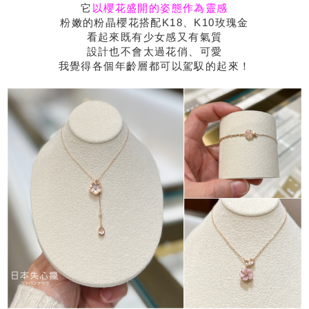
它
以櫻花盛開的姿態作為靈感
粉嫩的粉晶櫻花搭配K18、K10玫瑰金
看起來既有少女感又有氣質
設計也不會太過花俏、可愛
我覺得各個年齡層都可以駕馭的起來！