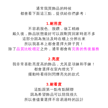
通常我買飾品的時候
都會看下面這三點，提供給你們參考：
1.耐用度
不容易脫色、脫鑽，做工精緻
戴久後，飾品狀態最好可以跟剛買回家時差不多
這部分因為無法及時在櫃上分辨出來
所以我基本上都會選擇大牌子買！
除了
品質比較穩定
之外，通常都會有
完善的售後服務
2.亮度
我非常喜歡亮度高的飾品，尤其是項鍊和手鍊！
都會選擇在室內燈光下
擺動時看得到閃爍亮光的款式
3.耐看度
這點跟第一點有點關聯
因為希望飾品可以陪我很久
所以會儘量選擇不容易過時的設計