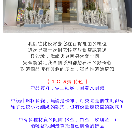
我以往比較常去它在百貨裡面的櫃位
這次是第一次到它銀座旗艦店認真逛
只能說，旗艦店東西果然齊全啊！
完全能滿足我各個系列都想看看的好奇心
對這個品牌有興趣的朋友，我首推這邊唷🥰
【 4°C 珠寶 特色 】
💘品質好，做工細緻，耐看又耐戴
💘設計風格多變，無論是優雅、可愛還是個性風都有
除了比較小巧細緻的款式，也有份量感較重的款式！
💘有多種材質的配飾 (K金、白金、玫瑰金...)
能輕鬆找到最襯托自己膚色的飾品