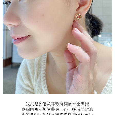
我試戴的這款耳環有鑲嵌半圈碎鑽
兩個圓圈互相交疊在一起，很有立體感
真的會讓我想到水裡泡泡交錯的樣子😚