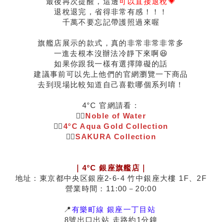
最後再次提醒，這邊
可以直接退稅💗
退稅退完，省得非常有感！！！
千萬不要忘記帶護照過來喔
旗艦店展示的款式，真的非常非常非常多
一進去根本沒辦法冷靜下來啊😆
如果你跟我一樣有選擇障礙的話
建議事前可以先上他們的官網瀏覽一下商品
去到現場比較知道自己喜歡哪個系列唷！
4°C 官網請看：
👉🏻
Noble of Water
👉🏻
4°C Aqua Gold Collection
👉🏻
SAKURA Collection
｜4°C 銀座旗艦店｜
地址：東京都中央区銀座2-6-4 竹中銀座大樓 1F、2F
營業時間：11:00－20:00
📍
有樂町線 銀座一丁目站
8號出口出站 走路約1分鐘