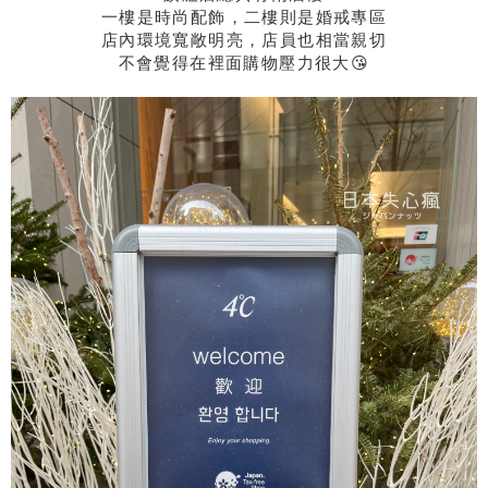
一樓是時尚配飾，二樓則是婚戒專區
店內環境寬敞明亮，店員也相當親切
不會覺得在裡面購物壓力很大😘