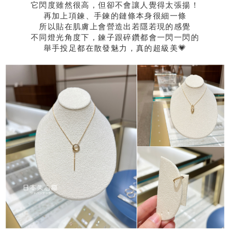
它閃度雖然很高，但卻不會讓人覺得太張揚！
再加上項鍊、手鍊的鏈條本身很細一條
所以貼在肌膚上會營造出若隱若現的感覺
不同燈光角度下，鍊子跟碎鑽都會一閃一閃的
舉手投足都在散發魅力，真的超級美💗