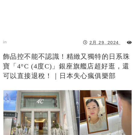
in
2月 29, 2024
飾品控不能不認識！精緻又獨特的日系珠
寶「4°C (4度C)」銀座旗艦店超好逛，還
可以直接退稅！｜日本失心瘋俱樂部