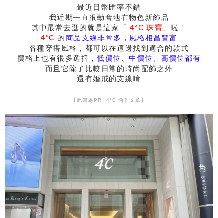
最近日幣匯率不錯
我近期一直很勤奮地在物色新飾品
其中最常去逛的就是這家
「 4°C 珠寶」
啦！
4°C
的
商品支線非常多，風格相當豐富
各種穿搭風格，都可以在這邊找到適合的款式
價格上也有很多選擇，
低價位、中價位、高價位都有
而且它除了比較日常的時尚配飾之外
還有婚戒的支線唷
【此篇為PR 4°C 合作文章】