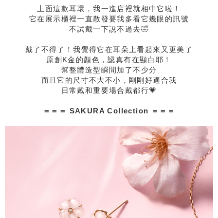
上面這款耳環，我一進店裡就相中它啦！
它在展示櫃裡一直散發要我多看它幾眼的訊號
不試戴一下說不過去🤣
戴了不得了！我覺得它在耳朵上看起來又更美了
原創K金的顏色，認真有在顯白耶！
幫整體造型瞬間加了不少分
而且它的尺寸不大不小，剛剛好適合我
日常戴和重要場合戴都行💗
＝＝＝ SAKURA Collection ＝＝＝