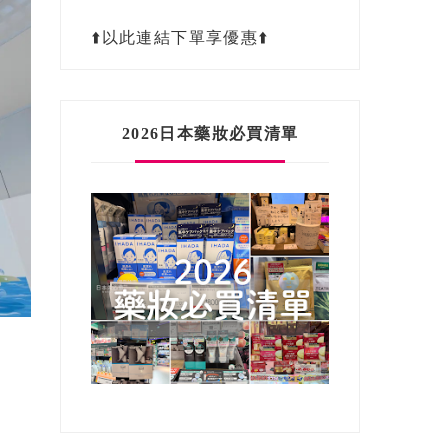
⬆️以此連結下單享優惠⬆️
2026日本藥妝必買清單