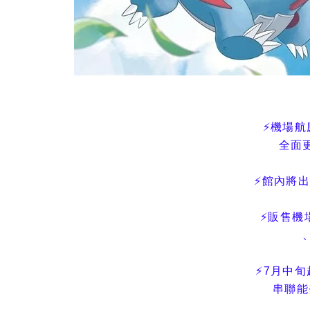
⚡️機場
全面
⚡️館內將
⚡️販售機
⚡️7月中
串聯能