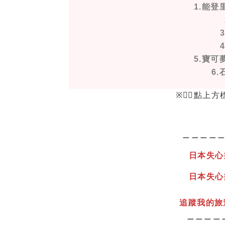
1.能
5.寶
6
※☝🏻點上
＿＿＿＿
日本失心
日本失心
追蹤我的旅
＿＿＿＿