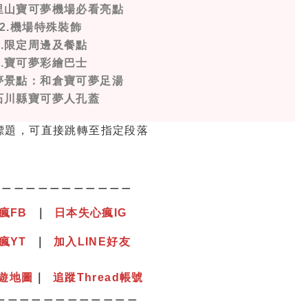
登里山寶可夢機場必看亮點
2.機場特殊裝飾
3.限定周邊及餐點
4.寶可夢彩繪巴士
可夢景點：和倉寶可夢足湯
.石川縣寶可夢人孔蓋
方標題，可直接跳轉至指定段落
＿＿＿＿＿＿＿＿＿＿＿＿
瘋
F
B
｜
日本失心瘋IG
瘋YT
｜
加入LINE好友
遊地圖
｜
追蹤Thread帳號
＿＿＿＿＿＿＿＿＿＿＿＿