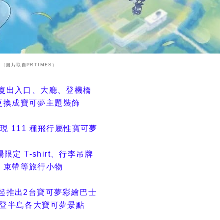
（圖片取自PRTIMES）
航廈出入口、大廳、登機橋
更換成寶可夢主題裝飾
出現 111 種飛行屬性寶可夢
場限定 T-shirt、行李吊牌
、
束帶等旅行小物
旬起推出2台寶可夢彩繪巴士
登半島各大寶可夢景點