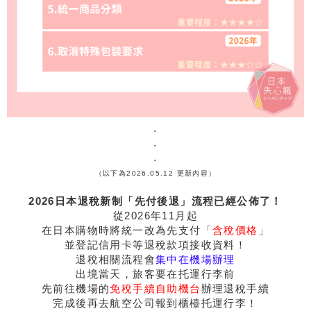
.
.
.
（以下為2026.05.12 更新內容）
2026日本退稅新制「先付後退」流程已經公佈了！
從2026年11月起
在日本購物時將統一改為先支付「
含稅價格
」
並登記信用卡等退稅款項接收資料！
退稅相關流程會
集中在機場辦理
出境當天，旅客要在托運行李前
先前往機場的
免稅手續自助機台
辦理退稅手續
完成後再去航空公司報到櫃檯托運行李！