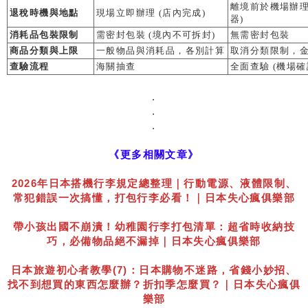
離境前於機場辦理
退稅時機與地點
現場立即辦理 (店內完成)
器)
消耗品包裝限制
需密封包裝 (境內不可拆封)
無需密封包裝
商品分類與上限
一般物品與消耗品，各別計算
取消分類限制，
查驗流程
海關抽查
全面查驗 (機場
.
.
.
《更多相關文章》
2026年日本搭機行李規定總整理｜行動電源、液體限制、
常犯錯誤一次搞懂，打包行李必看！｜日本失心瘋俱樂部
帶小孩出國不崩潰！幼稚園行李打包清單：超省時收納技
巧，必備物品絕不漏掉｜日本失心瘋俱樂部
日本旅遊初心者教學(7)：日本購物不迷路，省錢小妙招、
找不到想買的東西怎麼辦？折扣季怎麼買？｜日本失心瘋俱
樂部