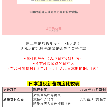
以上就是與舊制度不一樣之處！
退稅之前記得先確認是否符合資格👏🏻
●海外觀光客（入境日本6個月內）
●持有外國國籍的日本人
（在境外連續居住2年以上，且入境日本期間6個月內）
日本退稅新舊制度比較表
比較項目
現行制度
2026年11月新制
結帳直接扣除稅額
結帳支付金額
或先付含稅價
含稅價格
(需先支
隨後在店內退稅櫃檯退稅