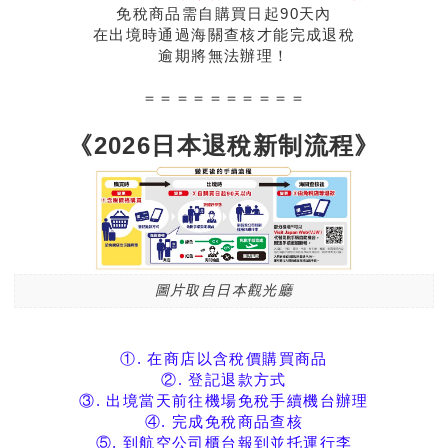
免稅商品需自購買日起90天內
在出境時通過海關查核才能完成退稅
逾期將無法辦理！
＝＝＝＝＝＝＝＝＝＝
《2026日本退稅新制流程》
圖片取自日本觀光廳
①. 在商店以含稅價購買商品
②. 登記退款方式
③. 出境當天前往機場免稅手續機台辦理
④
. 完成免稅商品查核
⑤. 到航空公司櫃台報到並托運行李