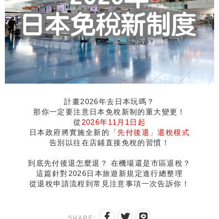
計畫2026年去日本玩嗎？
那你一定要注意日本免稅新制的重大變更！
從
2026年11月1日起
日本政府將實施全新的
「先付後退」退稅模式
告別以往在店鋪直接免稅的習慣！
到底先付後退怎麼退？ 在機場還是市區退稅？
這篇針對2026日本旅遊新規定進行總整理
從退稅申請流程到常見注意事項一次告訴你！
SHARE: