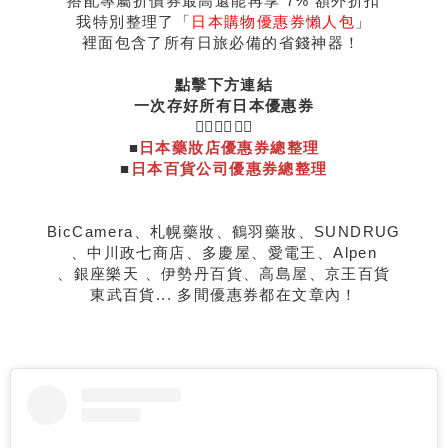
搭配專屬折價券最高還能再享 7% 額外折扣
我特別整理了「
日本購物優惠券懶人包
」
裡面包含了所有日旅必備的省錢神器！
點擊下方連結
一次存好所有日本優惠券
👇🏻👇🏻👇🏻
■
日本藥妝店優惠券總整理
■
日本百貨公司優惠券總整理
BicCamera、札幌藥妝、鶴羽藥妝、SUNDRUG
、中川政七商店、多慶屋、愛電王、Alpen
、銀座樂天 、伊勢丹百貨、高島屋、京王百貨
東武百貨... 多間優惠券都在文章內！