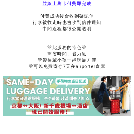
並線上刷卡付費即完成
付費成功後會收到確認信
行李被收走時也會收到信件通知
中間過程都很公開透明
💛此服務的特色💛
💚省時間、省力氣
💚帶長輩小孩一起玩最方便
💚可以免費寄存7天在airporter倉庫
＿＿＿＿＿＿＿＿＿＿＿＿＿＿＿＿