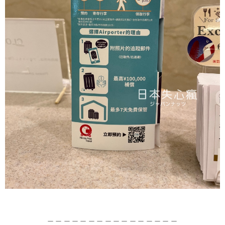
＿＿＿＿＿＿＿＿＿＿＿＿＿＿＿＿