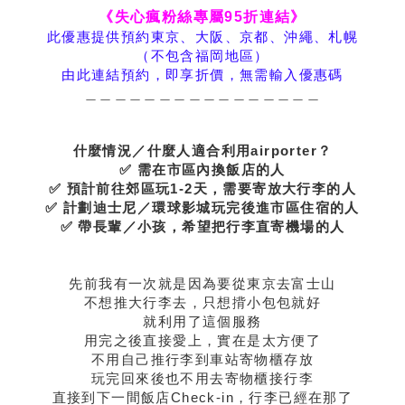
《失心瘋粉絲專屬95折連結》
此優惠提供預約東京、大阪、京都、沖繩、札幌
（不包含福岡地區）
由此連結預約，即享折價，無需輸入優惠碼
＿＿＿＿＿＿＿＿＿＿＿＿＿＿＿＿
什麼情況／什麼人適合利用airporter？
✅ 需在市區內換飯店的人
✅ 預計前往郊區玩1-2天，需要寄放大行李的人
✅ 計劃迪士尼／環球影城玩完後進市區住宿的人
✅ 帶長輩／小孩，希望把行李直寄機場的人
先前我有一次就是因為要從東京去富士山
不想推大行李去，只想揹小包包就好
就利用了這個服務
用完之後直接愛上，實在是太方便了
不用自己推行李到車站寄物櫃存放
玩完回來後也不用去寄物櫃接行李
直接到下一間飯店Check-in，行李已經在那了