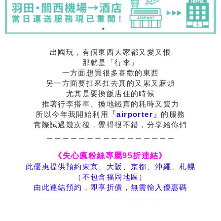
出國玩，有個東西大家都又愛又恨
那就是「行李」
一方面想買很多喜歡的東西
另一方面要扛來扛去真的又累又麻煩
尤其是要換飯店住的時候
推著行李搭車、換地鐵真的耗時又費力
所以今年我開始利用
「airporter」
的服務
實際試過幾次後，覺得很不錯，分享給你們
＿＿＿＿＿＿＿＿＿＿＿＿＿＿＿＿
《失心瘋粉絲專屬95折連結》
此優惠提供預約
東京、大阪、京都、沖繩、札幌
（不包含福岡地區）
由此連結預約，即享折價，無需輸入優惠碼
＿＿＿＿＿＿＿＿＿＿＿＿＿＿＿＿