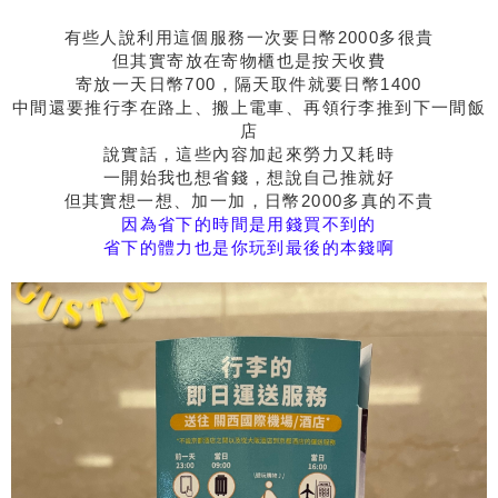
有些人說利用這個服務一次要日幣2000多很貴
但其實寄放在寄物櫃也是按天收費
寄放一天日幣700，隔天取件就要日幣1400
中間還要推行李在路上、搬上電車、再領行李推到下一間飯
店
說實話，這些內容加起來勞力又耗時
一開始我也想省錢，想說自己推就好
但其實想一想、加一加，日幣2000多真的不貴
因為省下的時間是用錢買不到的
省下的體力也是你玩到最後的本錢啊