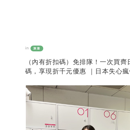
in
旅遊
（內有折扣碼）免排隊！一次買齊
碼，享現折千元優惠 ｜日本失心瘋