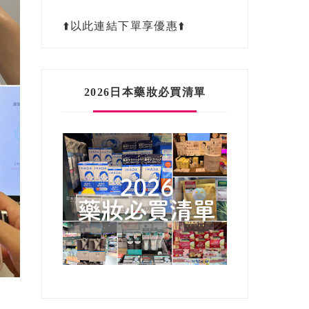
⬆️以此連結下單享優惠⬆️
2026日本藥妝必買清單