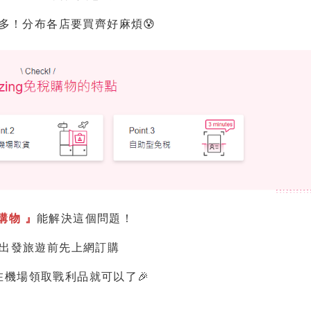
多！分布各店要買齊好麻煩😰
購物 』
能解決這個問題！
出發旅遊前先上網訂購
在機場領取戰利品就可以了🎉