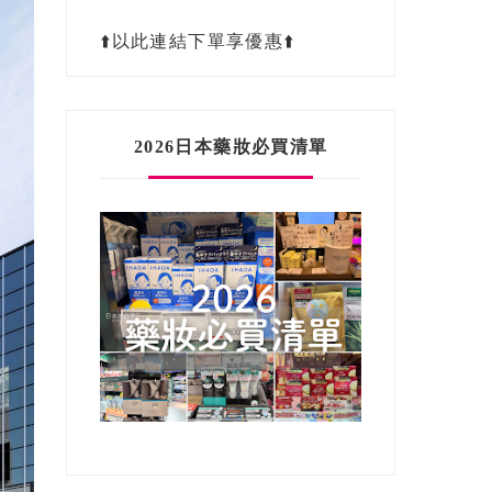
⬆️以此連結下單享優惠⬆️
2026日本藥妝必買清單