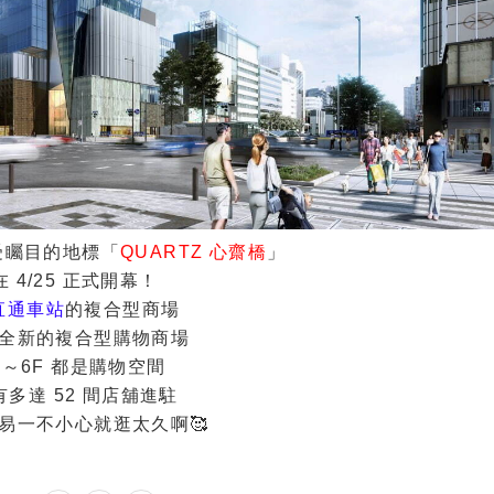
受矚目的地標「
QUARTZ 心齋橋
」
在
4/25 正式開幕！
直通車站
的複合型商場
全新的複合型購物商場
F～6F 都是購物空間
有多達 52 間店舖進駐
易一不小心就逛太久啊🥰