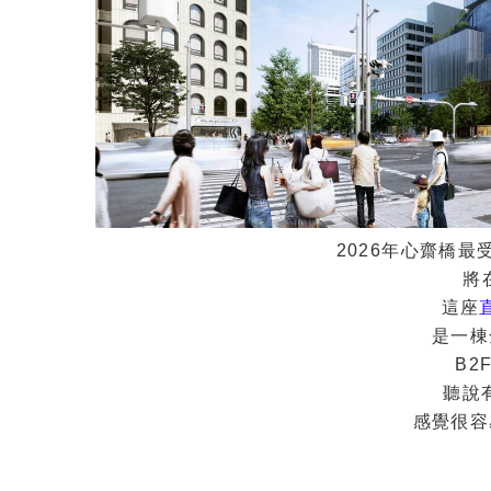
2026年心齋橋最
將
這座
是一棟
B2
聽說
感覺很容