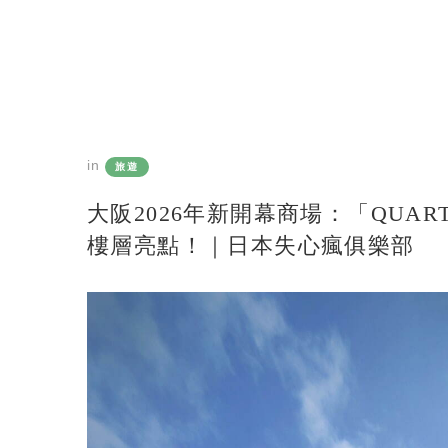
in
旅遊
大阪2026年新開幕商場：「QUA
樓層亮點！｜日本失心瘋俱樂部