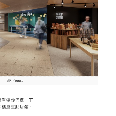
圖／anna
簡單帶你們逛一下
各樓層重點店鋪：