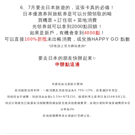
6、7月要去日本旅遊的，這張卡真的必備！
日本優惠券與旅航券是可以分開領取的呦
買機票＋訂住宿＋當地消費
光領券就可以拿到2000點回饋！
如果是新戶，有機會拿到
4000點
！
可以直接
100%折抵
未出帳消費，或兌換HAPPY GO 點數
*詳情請上官方網站查詢*
要去日本的朋友快辦起來✨
申辦點這邊
本廣告由台新銀行贊助
‧差別循環信用利率：一般消費及預借現金為6.75%~15%，依電腦評等而定。
‧預借現金手續費：預借現金金額x3.5%+NT$150。循環利率之基準日為104年9月1日。
‧特店分期廣告已揭露各項相關費用總金額且無其他應繳費用，各期分期利率換算總費用年百
分率為0%
‧其他相關費用依台新銀行官網公告。