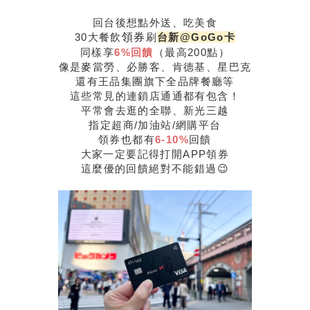
回台後想點外送、吃美食
30大餐飲
領券
刷
台新@GoGo卡
同樣享
6%回饋
（最高200點）
像是麥當勞、必勝客、肯德基、星巴克
還有王品集團旗下全品牌餐廳等
這些常見的連鎖店通通都有包含！
平常會去逛的全聯、新光三越
指定超商/加油站/網購平台
領券也都有
6-10%
回饋
大家一定要記得打開APP領券
這麼優的回饋絕對不能錯過😉