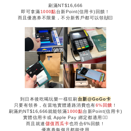
刷滿NT$16,666
即可拿滿
1000點
台新Point(信用卡)回饋！
而且優惠券不限量，不分新舊戶都可以領🙌🏻
到日本後吃喝玩樂一樣狂刷
台新@GoGo卡
只要有領券，在當地實體通路消費也有
6%回饋
！
刷滿約NT$16,666就能領滿
1000點
台新Point(信用卡)
實體信用卡或 Apple Pay 綁定都適用👌🏻
而且就連
儲值
西瓜卡
也符合6%回饋！
優惠券每個月都能使用