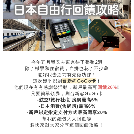
今年五月我又去東京待了整整2週
除了機票和住宿費，血拼也花了不少😃
還好我去之前有先做功課！
這次幾乎都刷
台新@GoGo卡
！
他們現在有有感謝祭活動，新戶最高可
回饋26%
‼️
只要簡單領券，刷台新@GoGo卡
-航空/旅行社/訂房網最高6%
-
日本消費(含網購)最高6%
-新戶綁定指定支付方式最高還享20%
幫我的錢包大大回血😁
趕快來跟大家分享這個回饋攻略！