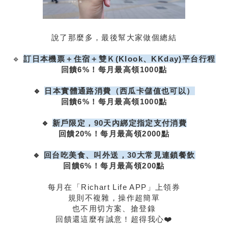
說了那麼多，最後幫大家做個總結
🔹
訂日本機票＋住宿＋雙Ｋ(Klook、KKday)平台行程
回饋6%！每月最高領1000點
🔹
日本
實體通路消費（西瓜卡儲值也可以）
回饋6%！每月最高領1000點
🔹
新戶限定，90天內綁定指定支付消費
回饋20%！每月最高領2000點
🔹
回台吃美食、叫外送，30大常見連鎖餐飲
回饋6%！每月最高領200點
每月在「Richart Life APP」上領券
規則不複雜，操作超簡單
也不用切方案、搶登錄
回饋還這麼有誠意！超得我心❤️