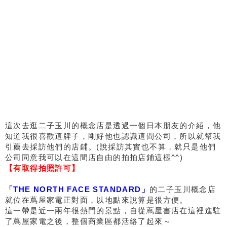
這次去逛二子玉川的概念店是透過一個日本朋友的介紹，他
知道我很喜歡這牌子，剛好他也認識這間公司，所以就幫我
引薦去採訪他們的店鋪。(說採訪其實也不算，就只是他們
公司同意我可以在這間店自由的拍拍店鋪這樣^^)
【有取得拍照許可】
「THE NORTH FACE STANDARD」
的二子玉川概念店
就位在蔦屋家電正對面，以地點來說算是很方便。
這一帶是近一兩年很熱門的景點，自從蔦屋書店在這裡進駐
了蔦屋家電之後，整個商業區都活絡了起來～