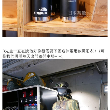
B先生一直在說他好像很需要下圖這件兩用款風雨衣！ (可
是我們明明每天出門都開車耶= =)