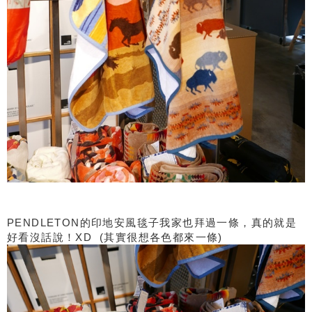
PENDLETON的印地安風毯子我家也拜過一條，真的就是
好看沒話說！XD (其實很想各色都來一條)