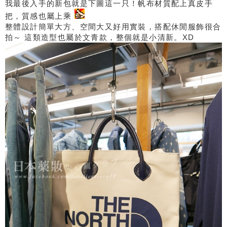
我最後入手的新包就是下圖這一只！帆布材質配上真皮手
把，質感也屬上乘
整體設計簡單大方、空間大又好用實裝，搭配休閒服飾很合
拍～ 這類造型也屬於文青款，整個就是小清新。XD