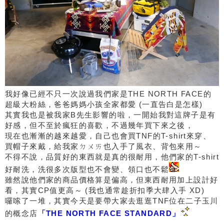
我好像已經不只一次說過我們家是THE NORTH FACE的
超級大粉絲，爸爸媽媽小孩全家都愛 (一直告白是怎樣)
其實我也是被我家B先生影響的啦，一開始我對這牌子是有
好感，但不至於瘋狂的喜歡，不過幾年買下來之後，
現在也漸漸的越來越愛，自己也會買TNF的T-shirt來穿、
買帽子來戴，給我家ㄉㄨㄞ也入手了風衣、背包來用～
不得不說，品質好的東西就是真的很耐用，他們家的T-shirt
好耐洗，洗很多次版型也不會變、領口也不鬆
雖然說他們家的商品價格算是偏高，但東西耐用加上設計好
看，其實CP值更高～ (我也通常趁折扣季大肆入手 XD)
囉嗦了一堆，其實今天是要帶大家去逛逛TNF位在二子玉川
的概念店
「THE NORTH FACE STANDARD」