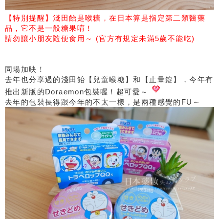
【特別提醒】淺田飴是喉糖，在日本算是指定第二類醫藥
品，它不是一般糖果唷！
請勿讓小朋友隨便食用～ (官方有規定未滿5歲不能吃)
同場加映！
去年也分享過的淺田飴【兒童喉糖】和【止暈錠】，今年有
推出新版的Doraemon包裝喔！超可愛～
去年的包裝長得跟今年的不太一樣，是兩種感覺的FU～