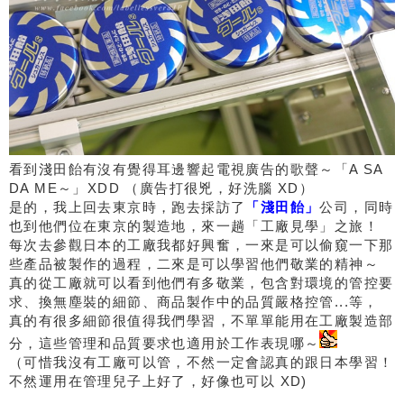
看到淺田飴有沒有覺得耳邊響起電視廣告的歌聲～「A SA
DA ME～」XDD （廣告打很兇，好洗腦 XD）
是的，我上回去東京時，跑去採訪了
「淺田飴」
公司，同時
也到他們位在東京的製造地，來一趟「工廠見學」之旅！
每次去參觀日本的工廠我都好興奮，一來是可以偷窺一下那
些產品被製作的過程，二來是可以學習他們敬業的精神～
真的從工廠就可以看到他們有多敬業，包含對環境的管控要
求、換無塵裝的細節、商品製作中的品質嚴格控管...等，
真的有很多細節很值得我們學習，不單單能用在工廠製造部
分，這些管理和品質要求也適用於工作表現哪～
（可惜我沒有工廠可以管，不然一定會認真的跟日本學習！
不然運用在管理兒子上好了，好像也可以 XD)