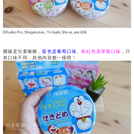
圓罐是兒童喉糖，
藍色是葡萄口味
、
粉紅色是草莓口味
，只
有口味不同，其他內容都一樣唷！