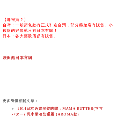
【哪裡買？】
台灣：一般藍色款有正式引進台灣，部分藥妝店有販售。小
孩款的好像就只有日本有喔！
日本：各大藥妝店皆有販售。
淺田飴日本官網
更多身體相關文章：
2014日本必買開架防曬：MAMA BUTTER(ママ
バター) 乳木果油防曬霜 (AROMA款)