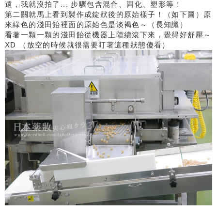
遠，我就沒拍了... 步驟包含混合、固化、塑形等！
第二關就馬上看到製作成錠狀後的原始樣子！（如下圖）原
來綠色的淺田飴裡面的原始色是淡褐色～（長知識）
看著一顆一顆的淺田飴從機器上陸續滾下來，覺得好舒壓～
XD （放空的時候就很需要盯著這種狀態傻看）