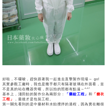
好啦，不囉唆，趕快跟著我一起進去直擊製作現場～ go!
其實參觀工廠時，我也是幾乎都只有隔著玻璃在外面看，並
不是真的站在機器旁喔，所以拍的照都有點遠～^^"
基本上，淺田飴的製作分為兩部分：
「藥錠工程」
和
「糖衣
工程」
，最後才是包裝工程。
第一關先看到的是中藥材和水飴攪拌的過程，因為實在離很