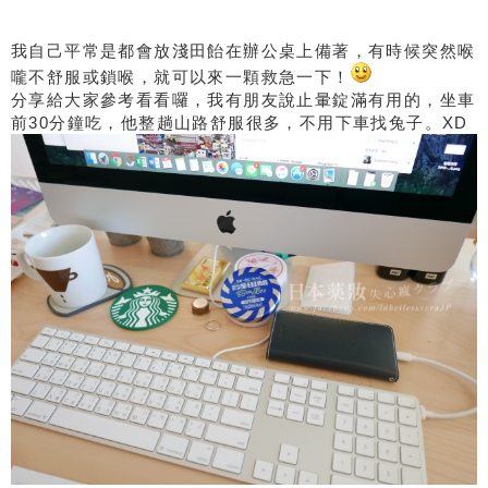
我自己平常是都會放淺田飴在辦公桌上備著，有時候突然喉
嚨不舒服或鎖喉，就可以來一顆救急一下！
分享給大家參考看看囉，我有朋友說止暈錠滿有用的，坐車
前30分鐘吃，他整趟山路舒服很多，不用下車找兔子。XD