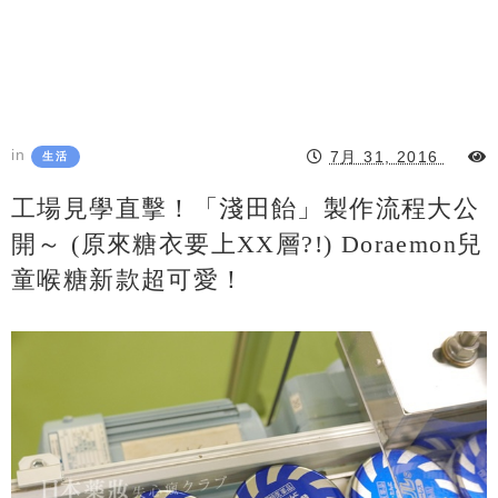
in
7月 31, 2016
生活
工場見學直擊！「淺田飴」製作流程大公
開～ (原來糖衣要上XX層?!) Doraemon兒
童喉糖新款超可愛！