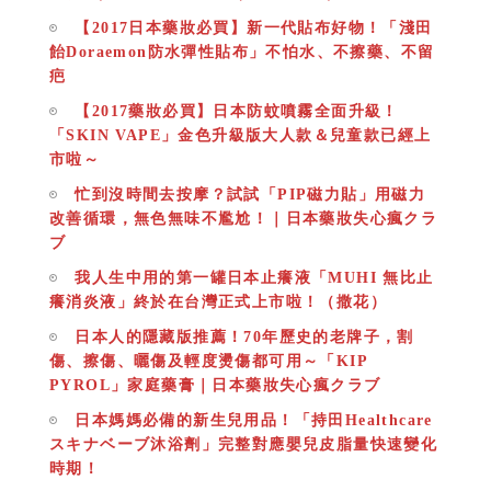
【2017日本藥妝必買】新一代貼布好物！「淺田
飴Doraemon防水彈性貼布」不怕水、不擦藥、不留
疤
【2017藥妝必買】日本防蚊噴霧全面升級！
「SKIN VAPE」金色升級版大人款＆兒童款已經上
市啦～
忙到沒時間去按摩？試試「PIP磁力貼」用磁力
改善循環，無色無味不尷尬！｜日本藥妝失心瘋クラ
ブ
我人生中用的第一罐日本止癢液「MUHI 無比止
癢消炎液」終於在台灣正式上市啦！（撒花）
日本人的隱藏版推薦！70年歷史的老牌子，割
傷、擦傷、曬傷及輕度燙傷都可用～「KIP
PYROL」家庭藥膏｜日本藥妝失心瘋クラブ
日本媽媽必備的新生兒用品！「持田Healthcare
スキナベーブ沐浴劑」完整對應嬰兒皮脂量快速變化
時期！