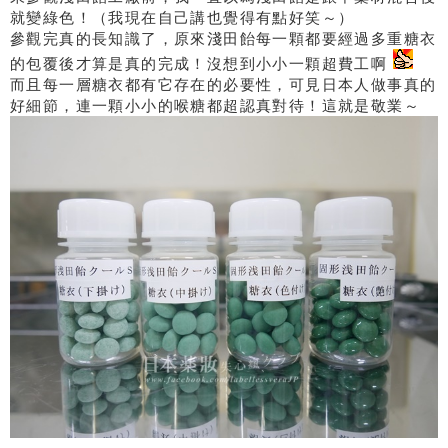
就變綠色！（我現在自己講也覺得有點好笑～）
參觀完真的長知識了，原來淺田飴每一顆都要經過多重糖衣
的包覆後才算是真的完成！沒想到小小一顆超費工啊
而且每一層糖衣都有它存在的必要性，可見日本人做事真的
好細節，連一顆小小的喉糖都超認真對待！這就是敬業～