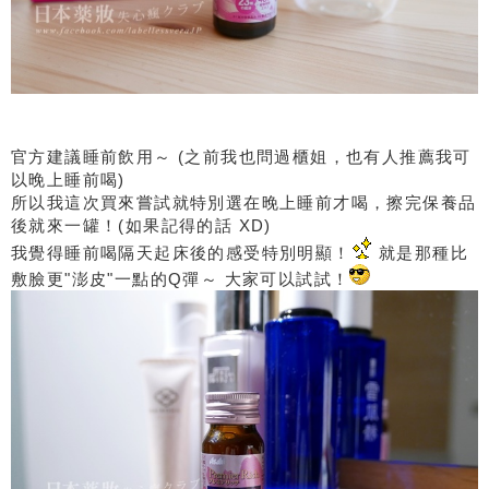
官方建議睡前飲用～ (之前我也問過櫃姐，也有人推薦我可
以晚上睡前喝)
所以我這次買來嘗試就特別選在晚上睡前才喝，擦完保養品
後就來一罐！(如果記得的話 XD)
我覺得睡前喝隔天起床後的感受特別明顯！
就是那種比
敷臉更"澎皮"一點的Q彈～ 大家可以試試！