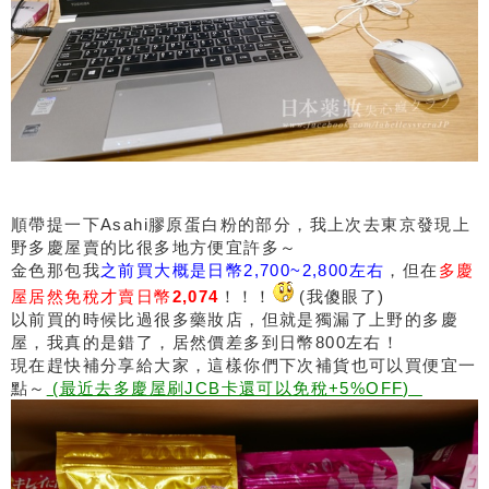
順帶提一下Asahi膠原蛋白粉的部分，我上次去東京發現上
野多慶屋賣的比很多地方便宜許多～
金色那包我
之前買大概是日幣2,700~2,800左右
，但在
多慶
屋居然免稅才賣日幣
2,074
！！！
(我傻眼了)
以前買的時候比過很多藥妝店，但就是獨漏了上野的多慶
屋，我真的是錯了，居然價差多到日幣800左右！
現在趕快補分享給大家，這樣你們下次補貨也可以買便宜一
點～
(最近去多慶屋刷JCB卡還可以免稅+5%OFF)