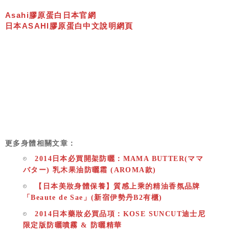
Asahi膠原蛋白日本官網
日本ASAHI膠原蛋白中文說明網頁
更多身體相關文章：
2014日本必買開架防曬：MAMA BUTTER(ママ
バター) 乳木果油防曬霜 (AROMA款)
【日本美妝身體保養】質感上乘的精油香氛品牌
「Beaute de Sae」(新宿伊勢丹B2有櫃)
2014日本藥妝必買品項：KOSE SUNCUT迪士尼
限定版防曬噴霧 & 防曬精華