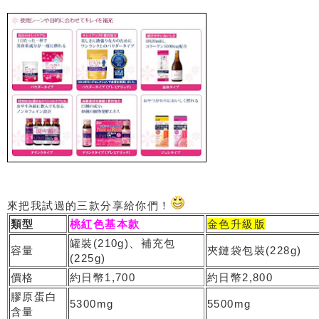
來把我試過的三款分享給你們！
類型
桃紅色基本款
金色升級版
罐裝(210g)、補充包
容量
夾鏈袋包裝(228g)
(225g)
價格
約日幣1,700
約日幣2,800
膠原蛋白
5300mg
5500mg
含量