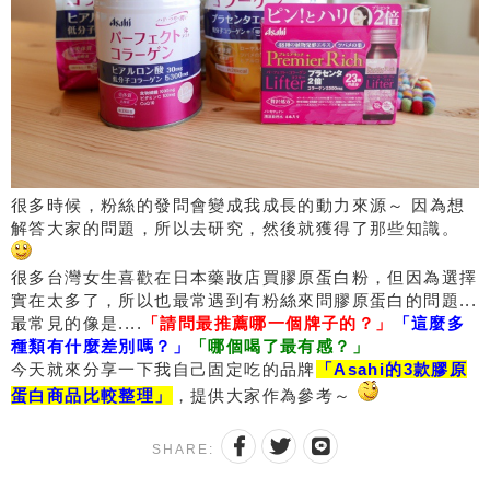
很多時候，粉絲的發問會變成我成長的動力來源～ 因為想
解答大家的問題，所以去研究，然後就獲得了那些知識。
很多台灣女生喜歡在日本藥妝店買膠原蛋白粉，但因為選擇
實在太多了，所以也最常遇到有粉絲來問膠原蛋白的問題...
最常見的像是....
「請問最推薦哪一個牌子的？」
「這麼多
種類有什麼差別嗎？」
「哪個喝了最有感？」
今天就來分享一下我自己固定吃的品牌
「Asahi的3款膠原
蛋白商品比較整理」
，提供大家作為參考～
SHARE: