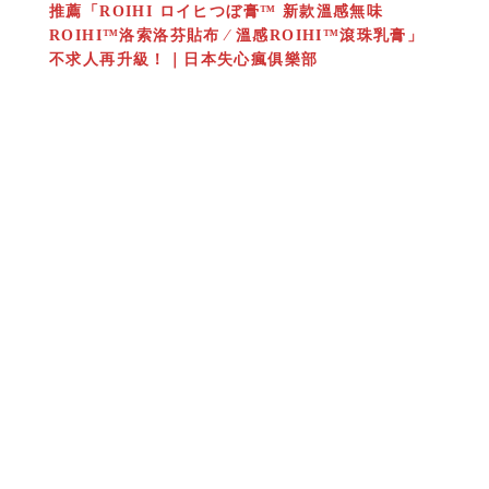
推薦「ROIHI ロイヒつぼ膏™ 新款溫感無味
ROIHI™洛索洛芬貼布 ∕ 溫感ROIHI™滾珠乳膏」
不求人再升級！｜日本失心瘋俱樂部