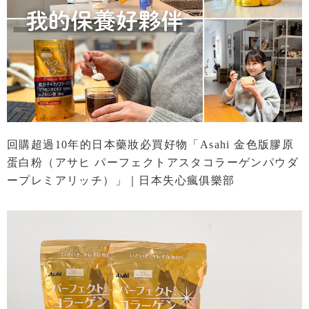
回購超過10年的日本藥妝必買好物「Asahi 金色版膠原
蛋白粉（アサヒ パーフェクトアスタコラーゲンパウダ
ープレミアリッチ）」｜日本失心瘋俱樂部