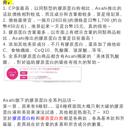
分』
。
1. CP值最高，以同類型的膠原蛋白粉相比，Asahi推出的
這款價格相對較低，而且成分和含量都較多，算是很划算。
2. 價格最便宜，一個月(28日份)的價格是日幣1,700 (約台
幣450左右)，換算起來一天是台幣15元。真的很俗～
3. 膠原蛋白含量最多，以市面上有標示含量的同類商品相
比，Asahi推出的膠原蛋白含量是目前最高！
4. 添加其他美容成分，不只有膠原蛋白，還添加了維他命
C、食物纖維、CoQ10、乳酸菌、玻尿酸...等等。
5. 全系列膠原蛋白商品都含有Asahi獨家的「美体質乳酸
菌」，對於協助膠原蛋白的吸收有很大的幫助～
Asahi旗下的膠原蛋白全系列品項～
算一算，原來有6種耶.... 這6種裡面我大概只剩大罐的膠原
蛋白液和美容果凍沒試過，其他都是熟面孔了～ XD
至於
膠原蛋白粉
和
膠原蛋白飲
都是各兩款，各為基本款和升
級版，差異就在於含量的多寡和所含成分的數量。