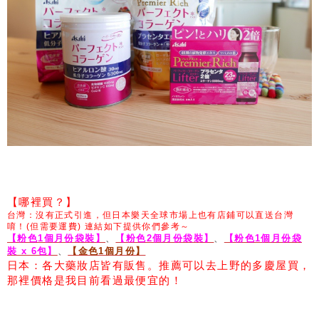
【哪裡買？】
台灣：沒有正式引進，
但日本樂天全球市場上也有店鋪可以直送台灣
唷！(但需要運費) 連結如下提供你們參考～
【粉色1個月份袋裝】
、
【粉色2個月份袋裝】
、
【粉色1個月份袋
裝 x 6包】
、
【金色1個月份】
日本：各大藥妝店皆有販售。推薦可以去上野的多慶屋買，
那裡價格是我目前看過最便宜的！