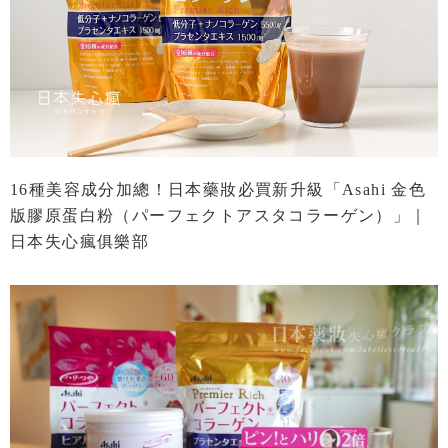
16種美容成分加總！日本藥妝必買新升級「Asahi 金色
版膠原蛋白粉（パーフェクトアスタコラーゲン）」｜
日本失心瘋俱樂部