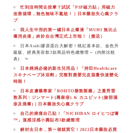
忙到沒時間去按摩？試試「PIP磁力貼」用磁力
改善循環，無色無味不尷尬！｜日本藥妝失心瘋クラ
ブ
我人生中用的第一罐日本止癢液「MUHI 無比止
癢消炎液」終於在台灣正式上市啦！（撒花）
日本Asahi膠原蛋白大解密！桃紅基本款、金色升
級版、經典美容飲3款商品特色總整理～ (內附比較
表) ☜
日本媽媽必備的新生兒用品！「持田Healthcare
スキナベーブ沐浴劑」完整對應嬰兒皮脂量快速變化
時期！
日本皮膚藥專家「ROHTO樂敦製藥」之曼秀雷
敦系列：ジンマート(蕁麻疹) & カユピット(臉部濕
疹及搔癢)｜日本藥妝失心瘋クラブ
自己的痠痛自己貼！「NICHIBAN ロイヒつぼ膏
™」溫感涼感小圓貼布3款總整理
解封去日本，第一個就買它！2022日本藥妝必買