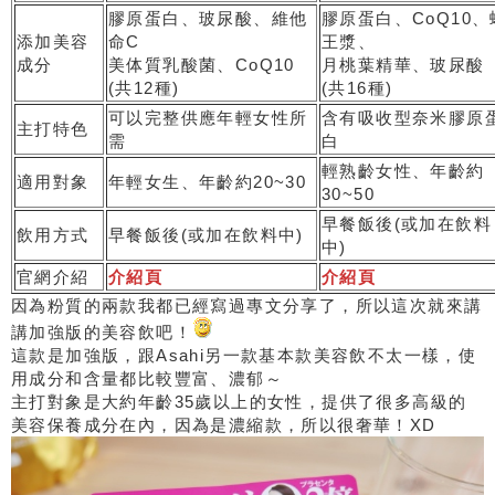
膠原蛋白、玻尿酸、維他
膠原蛋白、CoQ10、
添加美容
命C
王漿、
成分
美体質乳酸菌、CoQ10
月桃葉精華、玻尿酸
(共12種)
(共16種)
可以完整供應年輕女性所
含有吸收型奈米膠原
主打特色
需
白
輕熟齡女性、年齡約
適用對象
年輕女生、年齡約20~30
30~50
早餐飯後(或加在飲料
飲用方式
早餐飯後(或加在飲料中)
中)
官網介紹
介紹頁
介紹頁
因為粉質的兩款我都已經寫過專文分享了，所以這次就來講
講加強版的美容飲吧！
這款是加強版，跟Asahi另一款基本款美容飲不太一樣，使
用成分和含量都比較豐富、濃郁～
主打對象是大約年齡35歲以上的女性，提供了很多高級的
美容保養成分在內，因為是濃縮款，所以很奢華！XD