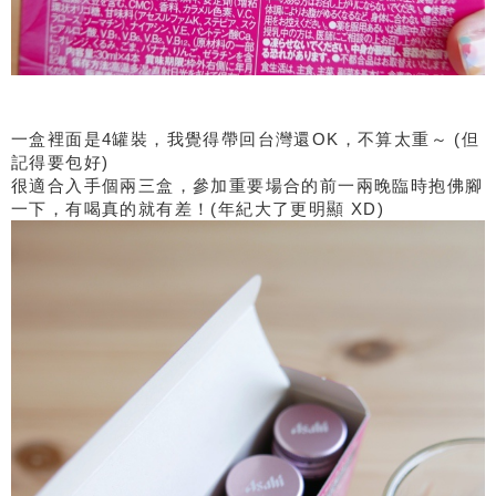
一盒裡面是4罐裝，我覺得帶回台灣還OK，不算太重～ (但
記得要包好)
很適合入手個兩三盒，參加重要場合的前一兩晚臨時抱佛腳
一下，有喝真的就有差！(年紀大了更明顯 XD)