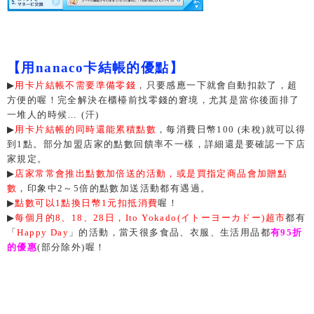
【用nanaco卡結帳的優點】
▶
用卡片結帳不需要準備零錢
，
只要感應一下就會自動扣款了，超
方便的喔
！
完全解決在櫃檯前找零錢的窘境，尤其是當你後面排了
一堆人的時候
…
(
汗)
▶
用卡片結帳的同時還能累積點數
，每消費日幣100 (未稅)就可以得
到1點。部分加盟店家的點數回饋率不一樣，詳細還是要確認一下店
家規定。
▶
店家常常會推出點數加倍送的活動，或是買指定商品會加贈點
數
，印象中2～5倍的點數加送活動都有遇過。
▶
點數可以1點換日幣1元扣抵消費
喔！
▶
每個月的8、18、28日，Ito Yokado
(
イトーヨーカドー)
超市
都有
「
Happy Day
」的活動，當天很多食品、衣服、生活用品都
有95折
的優惠
(部分除外)喔！