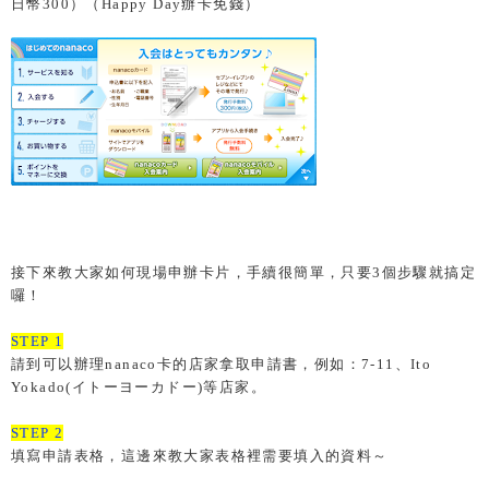
日幣300）（Happy Day辦卡免錢）
接下來教大家如何現場
申辦卡片，手續很簡單，只要3個步驟就搞定
囉！
STEP 1
請到可以辦理nanaco卡的店家拿取申請書，例如：7-11、Ito
Yokado(イトーヨーカドー)等店家。
STEP 2
填寫申請表格，這邊來教大家表格裡需要填入的資料～