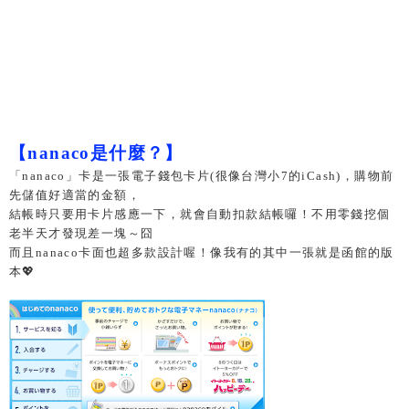
【nanaco是什麼？】
「nanaco」卡是一張電子錢包卡片(很像台灣小7的iCash)，購物前
先儲值好適當的金額，
結帳時只要用卡片感應一下，就會自動扣款結帳囉！不用零錢挖個
老半天才發現差一塊～囧
而且nanaco卡面也超多款設計喔！像我有的其中一張就是函館的版
本
💖