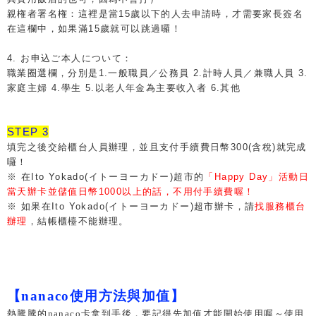
親権者署名権：這裡是當15歲以下的人去申請時，才需要家長簽名
在這欄中，如果滿15歲就可以跳過囉！
4. お申込ご本人について：
職業圈選欄，分別是1.一般職員／公務員 2.計時人員／兼職人員 3.
家庭主婦 4.學生 5.以老人年金為主要收入者 6.其他
STEP 3
填完之後交給櫃台人員辦理，並且支付手續費日幣300(含稅)就完成
囉！
※ 在Ito Yokado(イトーヨーカドー)超市的
「Happy Day」活動日
當天辦卡並儲值日幣1000以上的話，不用付手續費喔！
※ 如果在Ito Yokado(イトーヨーカドー)超市辦卡，請
找服務櫃台
辦理
，結帳櫃檯不能辦理。
【nanaco使用方法與加值】
熱騰騰的nanaco卡拿到手後，要記得先加值才能開始使用喔～使用