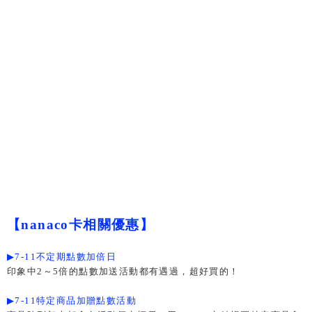
【nanaco卡相關優惠】
▶
7-11
不定期
點數加倍日
印象中2～5倍的點數加送活動都有遇過，超好買的！
▶
7-11
特定商品加贈點數活動