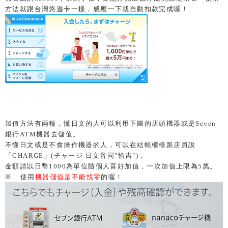
方法就跟台灣悠遊卡一樣，感應一下就自動扣款完成囉！
加值方法有兩種，懂日文的人可以利用下圖的店頭機器或是Seven
銀行ATM機器去儲值。
不懂日文或是不會操作機器的人，可以在結帳櫃檯跟店員說
「
CHARGE
」
(
チャージ 日文音同
"恰
吉
")
，
金額請以日幣
1000
為單位隨個人喜好加值，一次加值上限為
5
萬。
※
使用
機器儲值是不能找零
的喔！