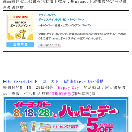
商品陳列架上都會有活動價卡標示，用nanaco卡結帳買特定商品會
再多送點數。
▶
Ito Yokado
(
イトーヨーカドー)
超市Happy Day活動
每個月的8、18、28日都是
「Happy Day」
的活動日，當天很多食
品、衣服、生活用品都有
95折的優惠
(部分除外)喔！