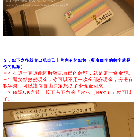
３．點下之後就會出現自己卡片內有的點數（藍底白字的數字就是
你的點數）
＝> 在這一頁還能同時確認自己的餘額，就是第一條金額。
＝> 關於點數變現金，你可以不用一次全部變現金，旁邊有
數字鍵，可以讓你自由決定想換多少現金回來。
＝> 確認OK之後，按下右下角的「次へ（Next）」就可以
了。