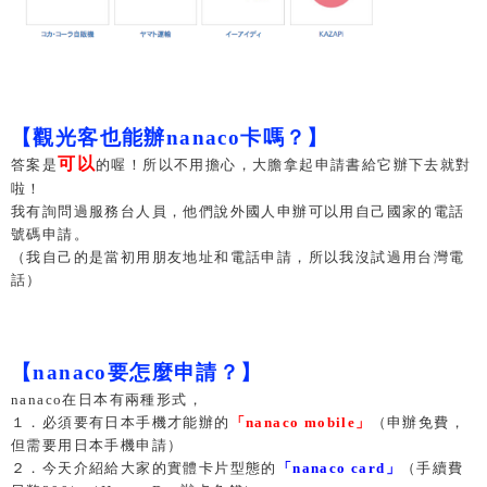
【觀光客也能辦nanaco卡嗎？】
可以
答案是
的喔！所以不用擔心，大膽拿起申請書給它辦下去就對
啦！
我有詢問過服務台人員，他們說外國人申辦可以用自己國家的電話
號碼申請。
（我自己的是當初用朋友地址和電話申請，所以我沒試過用台灣電
話）
【nanaco要怎麼申請？】
nanaco
在日本有兩種形式，
１．必須要有日本手機才能辦的
「nanaco mobile」
（申辦免費，
但需要用日本手機申請）
２．今天介紹給大家的實體卡片型態的
「nanaco card」
（手續費