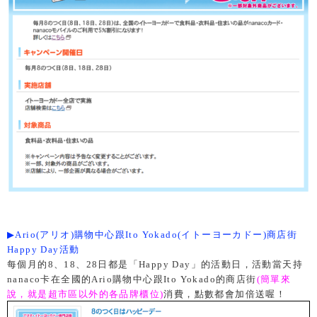
▶
Ario(
アリオ
)
購物中心跟Ito Yokado
(
イトーヨーカドー)
商店街
Happy Day活動
每個月的8、18、28日都是「Happy Day」的活動日，活動當天持
nanaco卡在全國的Ario購物中心跟Ito Yokado的商店街
(簡單來
說，就是超市區以外的各品牌櫃位)
消費，點數都會加倍送喔！