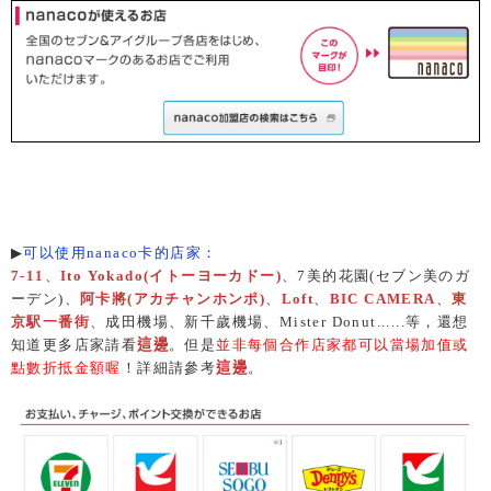
▶
可以使用nanaco卡的店家：
7-11
、
I
to Yokado
(
イトーヨーカドー)
、
7
美的花園
(
セブン美のガ
ーデン
)
、
阿卡將
(
アカチャンホンポ
)
、
Loft
、
BIC CAMERA
、
東
京駅一番街
、
成田機場、新千歲機場、Mister Donut......等，還想
知道更多店家請看
這邊
。但是
並非每個合作店家都可以當場加值或
點數折抵金額喔
！詳細請參考
這邊
。