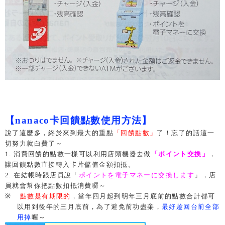
【nanaco卡回饋點數使用方法】
說了這麼多，終於來到最大的重點
「回饋點數」
了！忘了的話這一
切努力就白費了～
1. 消費回饋的點數一樣可以利用店頭機器去做
「ポイント交換」
，
讓回饋點數直接轉入卡片儲值金額扣抵。
2. 在結帳時跟店員說「
ポイントを電子マネーに交換します
」，店
員就會幫你把點數扣抵消費囉～
※
點數是有期限的
，當年四月起到明年三月底前的點數合計都可
以用到後年的三月底前，為了避免前功盡棄，
最好趁回台前全部
用掉
喔～