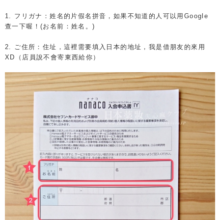
1. フリガナ：姓名的片假名拼音，如果不知道的人可以用Google
查一下喔！(お名前：姓名。)
2. ご住所：住址，這裡需要填入日本的地址，我是借朋友的來用
XD（店員說不會寄東西給你）