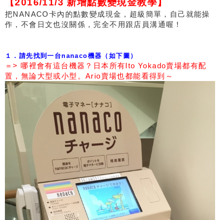
【2016/11/3 新增點數變現金教學】
把NANACO卡內的點數變成現金，超級簡單，自己就能操
作，不會日文也沒關係，完全不用跟店員溝通喔！
１．請先找到一台nanaco機器（如下圖）
＝> 哪裡會有這台機器？日本所有Ito Yokado賣場都有配
置，無論大型或小型。Ario賣場也都能看得到～