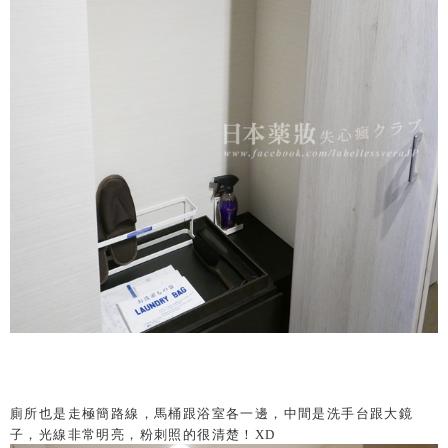
廁所也是走極簡路線，馬桶跟浴室各一邊，中間是洗手台跟大鏡
子，光線非常明亮，粉刺照的很清楚！XD