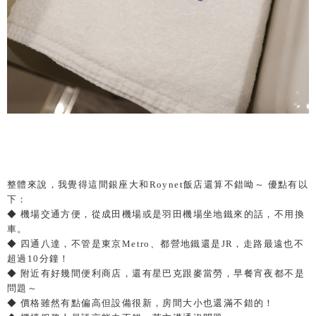
整體來說，我覺得這間銀座大和Roynet飯店還算不錯呦～ 優點有以
下：
◆ 機場交通方便，從成田機場或是羽田機場坐地鐵來的話，不用換
車。
◆ 四通八達，不管是東京Metro、都營地鐵還是JR，走路最遠也不
超過10分鐘！
◆ 附近有好幾間便利商店，還有星巴克跟麥當勞，早餐宵夜都不是
問題～
◆ 價格雖然有點偏高但設備很新，房間大小也還滿不錯的！