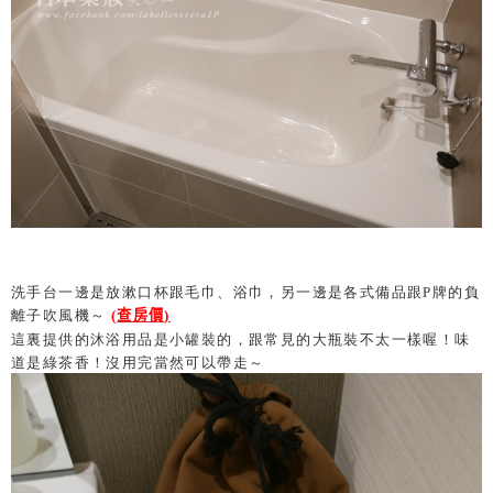
洗手台一邊是放漱口杯跟毛巾、浴巾，
另一邊是各式備品跟P牌的負
離子吹風機～
(
查房價
)
這裏提供的沐浴用品是小罐裝的，跟常見的大瓶裝不太一樣喔！味
道是綠茶香！沒用完當然可以帶走～