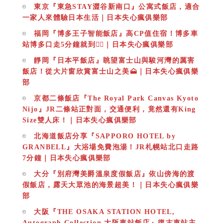
東京『東急STAY澀谷新南口』公寓式飯店，適合
一家人來體驗日本生活｜日本失心瘋俱樂部
福岡『博多王子智能飯店』高CP值住宿！博多車
站博多口走5分鐘就到👍🏻｜日本失心瘋俱樂部
靜岡『日本平飯店』眺望富士山與駿河灣的厲害
飯店！從大片窗欣賞富士山之美🗻｜日本失心瘋俱樂
部
京都二條飯店『The Royal Park Canvas Kyoto
Nijo』JR二條站正對面，交通便利，竟然還有King
Size雙人床！｜日本失心瘋俱樂部
北海道飯店分享『SAPPORO HOTEL by
GRANBELL』大浴場免費泡湯！JR札幌站北口走路
7分鐘｜日本失心瘋俱樂部
大分『別府灣美爵溫泉度假飯店』依山傍海的渡
假飯店，露天大眾池的海景超美！｜日本失心瘋俱樂
部
大阪『THE OSAKA STATION HOTEL,
Autograph Collection 大阪車站飯店』復古車站主