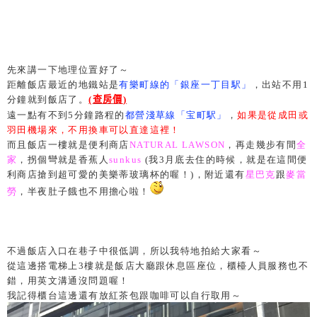
先來講一下地理位置好了～
距離飯店最近的地鐵站是
有樂町線的「銀座一丁目駅」
，
出站不用1
分鐘就到飯店了。
(
查房價
)
遠一點有不到5分鐘路程的
都營淺草線「宝町駅」
，
如果是從成田或
羽田機場來，不用換車可以直達這裡！
而且飯店一樓就是便利商店
NATURAL LAWSON
，再走幾步有間
全
家
，拐個彎就是香蕉人
sunkus
(我3月底去住的時候，就是在這間便
利商店搶到超可愛的美樂蒂玻璃杯的喔！)，附近還有
星巴克
跟
麥當
勞
，半夜肚子餓也不用擔心啦！
不過飯店入口在巷子中很低調，所以我特地拍給大家看～
從這邊搭電梯上3樓就是飯店大廳跟休息區座位，櫃檯人員服務也不
錯，用英文溝通沒問題喔！
我記得櫃台這邊還有放紅茶包跟咖啡可以自行取用～