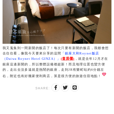
我又蒐集到一間新開的飯店了！每次只要有新開的飯店，我都會想
去住住看，像我今天要來分享的這間
「銀座大和Roynet飯店
（Daiwa Roynet Hotel GINZA）」
(
查房價
)
，就是去年12月才在
銀座這邊新開的，所以整體設備都超新！而且地理位置也蠻方便
的，走出去沒多遠就是熱鬧的銀座，走到JR有樂町站約6分鐘左
右，附近也有好幾家便利商店，算是很方便的旅遊住宿地點！
SHARE: