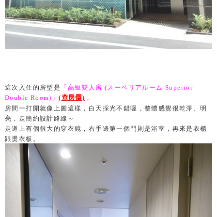
這次入住的房型是
「高級雙人房 (スーペリアルーム Superior
Double Room)」
(
查房價
)
，
房間一打開就像上圖這樣，白天採光不錯喔，整體感覺很乾淨、明
亮，走簡約設計路線～
走道上有個很大的穿衣鏡，右手邊第一個門則是浴室，再來是衣櫃
跟燙衣板。