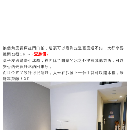
換個角度從床往門口拍，這裏可以看到走道寬度還不錯，大行李要
攤開也很OK
～
(
查房價
)
桌子左邊是臺小冰箱，裡面除了附贈的水之外沒有其他東西，可以
安心的去買好吃的回來冰，
而且位置又設計得很剛好，人坐在沙發上一伸手就可以開冰箱，發
胖零距離！XD