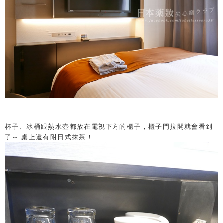
杯子、冰桶跟熱水壺都放在電視下方的櫃子，櫃子門拉開就會看到
了～ 桌上還有附日式抹茶！