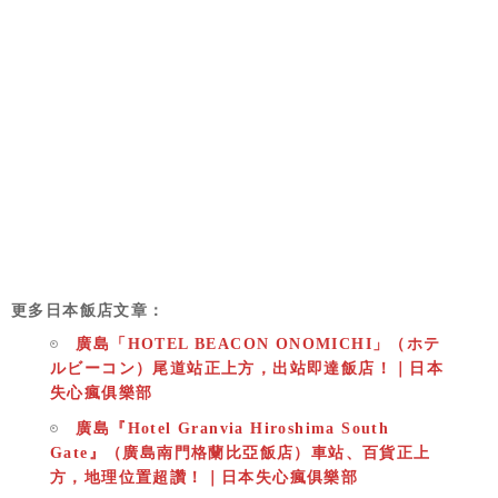
更多日本飯店文章：
廣島「HOTEL BEACON ONOMICHI」（ホテ
ルビーコン）尾道站正上方，出站即達飯店！｜日本
失心瘋俱樂部
廣島『Hotel Granvia Hiroshima South
Gate』（廣島南門格蘭比亞飯店）車站、百貨正上
方，地理位置超讚！｜日本失心瘋俱樂部