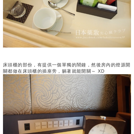
床頭櫃的部份，有提供一個單獨的鬧鐘，然後房內的燈源開
關都做在床頭櫃的插座旁，躺著就能開關～ XD