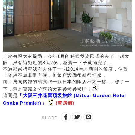
上次有跟大家提過，今年1月的時候我旋風式的去了一趟大
阪，只有待短短的3天2夜，感覺一下子就過完了...
不過那趟行程我有去住了一間2014年才新開的飯店，位置
上雖然不算非常方便，但飯店設備很新很舒服，
而且房間內部的裝潢跟一般日本的飯店不太一樣.... 想了一
下，還是寫篇文分享給大家參考參考吧！
這間是
「大阪三井花園頂级旅館 (Mitsui Garden Hotel
Osaka Premier)」
(查房價)
SHARE: