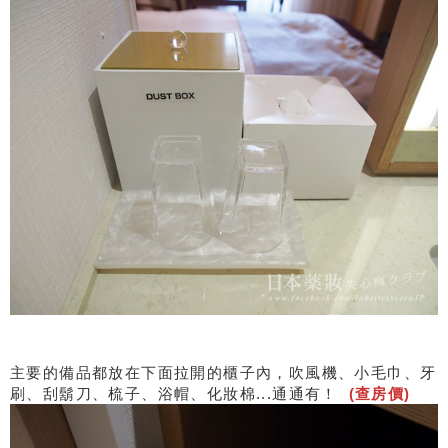
主要的備品都放在下面拉開的櫃子內，吹風機、小毛巾、牙
刷、刮鬍刀、梳子、浴帽、化妝棉...通通有！
(查房價)