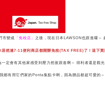
間門市變成
「免稅店」
之後，現在日本LAWSON也跟進囉～ 
居然連7-11便利商店都開辦免稅(TAX FREE)了！這下買
因為一定會有其他家感受到壓力然後跟進啊～ 得利者還是觀
，我都有用它們家的Ponta集點卡咧，因為贈品都超可愛的～