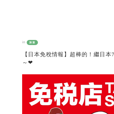
in
旅遊
【日本免稅情報】超棒的！繼日本7-1
～❤