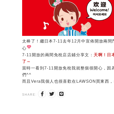
太棒了！繼日本7-11去年12月中宣佈開放兩
心
7-11開放的兩間免稅店店鋪分享文：
天啊！日本
了～
當時一看到7-11開放免稅我就整個很開心，
們^^
而且Vera我個人也很喜歡在LAWSON買東西
SHARE: