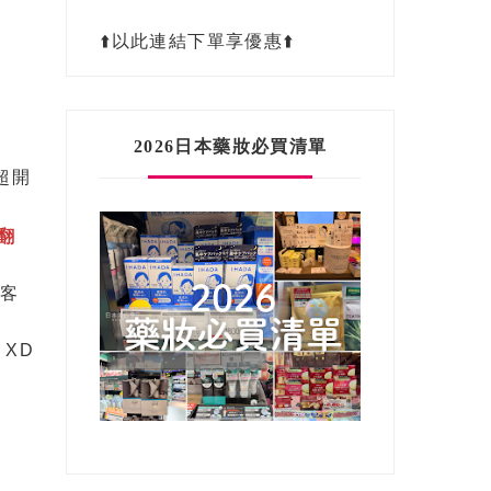
⬆️以此連結下單享優惠⬆️
2026日本藥妝必買清單
超開
翻
光客
 XD