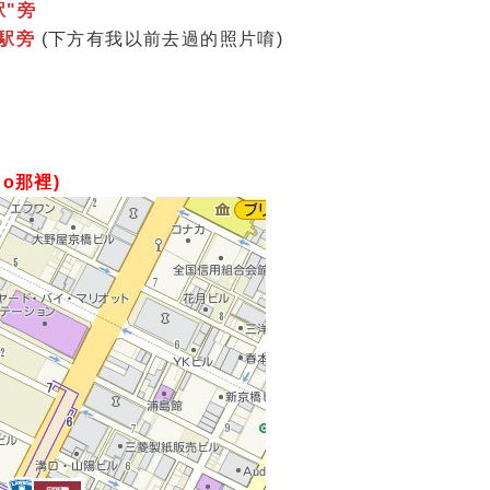
駅"旁
駅旁
(下方有我以前去過的照片唷)
go那裡)