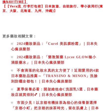
換NAVITIME】
【【Vera流_行李打包術】日本旅遊、自助旅行、帶小孩同行(東
京、大阪、北海道、九州、沖繩)】
更多藥妝相關文章：
2024藥妝新品：「Curel 美肌膜粉霜」｜日本失
心瘋俱樂部
2024藥妝新品：「樂敦製藥 Lycee GLOW極小
滴眼藥水」｜日本失心瘋俱樂部
不會滴落的化妝水真的太方便了！近期愛用的4款
日本藥妝品推薦～「TRANSINO & MINON」洗臉
到防曬全都包！｜日本失心瘋俱樂部
夏季保養必看：開架維他命C洗面乳5選，日本藥
妝店就買得到💕｜日本失心瘋俱樂部
市面少見！以京都有機抹茶為核心的保養新選擇
「京都小町」把京都的抹茶時光，留在肌膚上｜日本