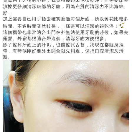
實際用了之後的心得：我覺得擦起來也很乾淨，但需要比去
漬擦更仔細清潔細部的牙齒，因為布質的清潔力不比海綿
好，
加上需要自己用手指去確實擦過每個牙齒，所以會花比較多
時間。不過時間雖然較長，一樣是可以清潔的很乾淨！
這個攜帶包非常適合出門在外無法使用牙刷的時候，如果去
露營、外宿都很適合帶這個，清潔牙齒方便很多。
除了擦掉牙齒上的汙垢，也能擦拭舌苔，我現在都隨身攜
帶，有時候剛好要外出開會就先用過，保持口腔清潔又清
新。