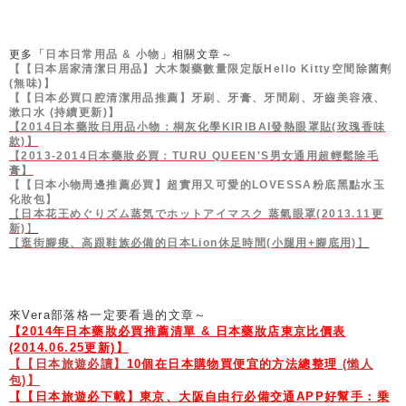
更多
「日本日常用品 & 小物」
相關文章～
【【日本居家清潔日用品】大木製藥數量限定版Hello Kitty空間除菌劑
(無味)】
【【日本必買口腔清潔用品推薦】牙刷、牙膏、牙間刷、牙齒美容液、
漱口水 (持續更新)】
【2014日本藥妝日用品小物：桐灰化學KIRIBAI發熱眼罩貼(玫瑰香味
款)】
【2013-2014日本藥妝必買：TURU QUEEN'S男女通用超輕鬆除毛
膏】
【【日本小物周邊推薦必買】超實用又可愛的LOVESSA粉底黑點水玉
化妝包】
【
日本花王めぐりズム蒸気でホットアイマスク 蒸氣眼罩(2013.11更
新)
】
【
逛街腳痠、高跟鞋族必備的日本Lion休足時間(小腿用+腳底用)
】
來Vera部落格一定要看過的文章～
【2014年日本藥妝必買推薦清單 & 日本藥妝店東京比價表
(2014.06.25更新)】
【【日本旅遊必讀】
10個在日本購物買便宜的方法總整理
(懶人
包)】
【【日本旅遊必下載】東京、大阪自由行必備交通APP好幫手：乗