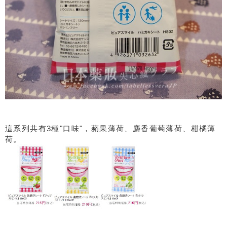
這系列共有3種"口味"，蘋果薄荷、麝香葡萄薄荷、柑橘薄
荷。