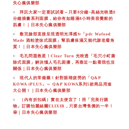
失心瘋俱樂部
拜託大家一定要試試看～只要8分鐘~高絲光映透8
分鐘插畫系列面膜，給你有如睡滿8小時美容覺般的
肌膚！｜日本失心瘋俱樂部
敷完臉部直接呈現透明光澤感✨「pdc Wafood
Made 酒粕塗抹式面膜」幫肌膚保濕又能代謝老廢角
質！｜日本失心瘋俱樂部
毛孔問題救星！Clear Turn 光映透「毛穴小町撕
除式面膜」解決惱人毛孔困擾，再靠近一點看我也沒
關係｜日本失心瘋俱樂部
現代人的常備藥！針對眼睛疲勞的「Q&P
KOWA iPLUS」～ Q&P KOWA系列5款商品用途
大公開！｜日本失心瘋俱樂部
（內有折扣碼）實在太便宜了！用「完美行購
物」訂購怡麗絲爾ELIXIR，只要台灣售價的一半！
🤩｜日本失心瘋俱樂部