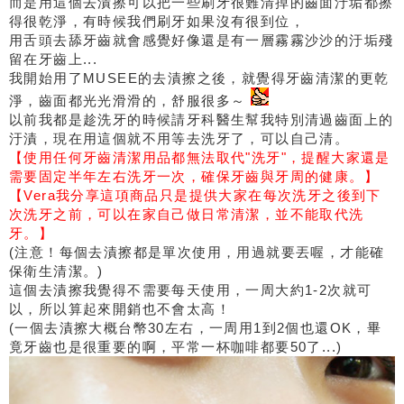
而是用這個去漬擦可以把一些刷牙很難清掉的齒面汙垢都擦
得很乾淨，有時候我們刷牙如果沒有很到位，
用舌頭去舔牙齒就會感覺好像還是有一層霧霧沙沙的汙垢殘
留在牙齒上...
我開始用了MUSEE的去漬擦之後，就覺得牙齒清潔的更乾
淨，齒面都光光滑滑的，舒服很多～
以前我都是趁洗牙的時候請牙科醫生幫我特別清過齒面上的
汙漬，現在用這個就不用等去洗牙了，可以自己清。
【使用任何牙齒清潔用品都無法取代"洗牙"，提醒大家還是
需要固定半年左右洗牙一次，確保牙齒與牙周的健康。】
【Vera我分享這項商品只是提供大家在每次洗牙之後到下
次洗牙之前，可以在家自己做日常清潔，並不能取代洗
牙。】
(注意！每個去漬擦都是單次使用，用過就要丟喔，才能確
保衛生清潔。)
這個去漬擦我覺得不需要每天使用，一周大約1-2次就可
以，所以算起來開銷也不會太高！
(一個去漬擦大概台幣30左右，一周用1到2個也還OK，畢
竟牙齒也是很重要的啊，平常一杯咖啡都要50了...)