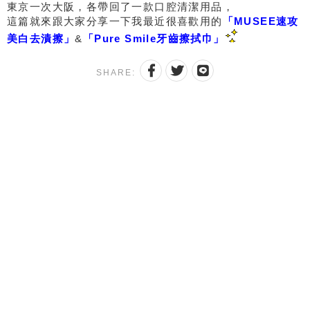
東京一次大阪，各帶回了一款口腔清潔用品，
這篇就來跟大家分享一下我最近很喜歡用的
「MUSEE速攻
美白去漬擦」
&
「Pure Smile牙齒擦拭巾」
SHARE: