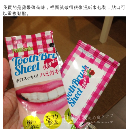
我買的是蘋果薄荷味，裡面就做得很像濕紙巾包裝，貼口可
以重複黏貼。