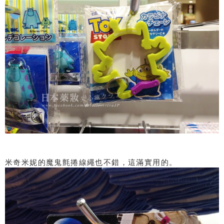
米奇米妮的魔鬼氈捲線繩也不錯，這滿實用的。