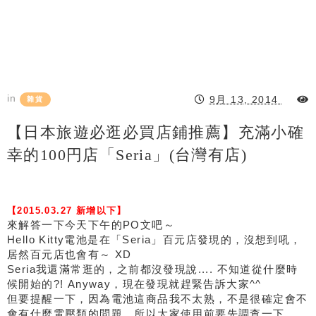
in
9月 13, 2014
雜貨
【日本旅遊必逛必買店鋪推薦】充滿小確
幸的100円店「Seria」(台灣有店)
【2015.03.27 新增以下】
來解答一下今天下午的PO文吧～
Hello Kitty電池是在「Seria」百元店發現的，沒想到吼，
居然百元店也會有～ XD
Seria我還滿常逛的，之前都沒發現說.... 不知道從什麼時
候開始的?! Anyway，現在發現就趕緊告訴大家^^
但要提醒一下，因為電池這商品我不太熟，不是很確定會不
會有什麼電壓類的問題，所以大家使用前要先調查一下。