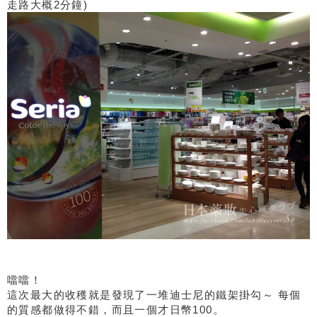
走路大概2分鐘)
噹噹！
這次最大的收穫就是發現了一堆迪士尼的鐵架掛勾～ 每個
的質感都做得不錯，而且一個才日幣100。