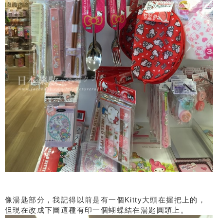
像湯匙部分，我記得以前是有一個Kitty大頭在握把上的，
但現在改成下圖這種有印一個蝴蝶結在湯匙圓頭上。