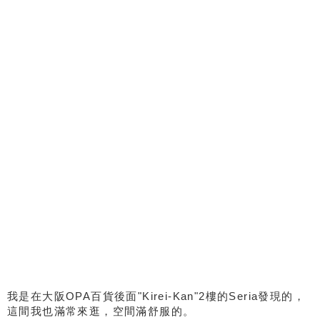
我是在大阪OPA百貨後面"Kirei-Kan"2樓的Seria發現的，
這間我也滿常來逛，空間滿舒服的。