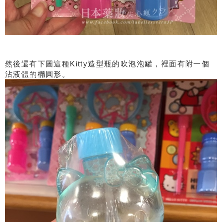
然後還有下圖這種Kitty造型瓶的吹泡泡罐，裡面有附一個
沾液體的橢圓形。