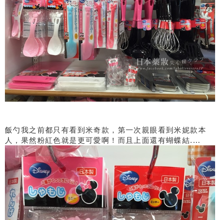
飯勺我之前都只有看到米奇款，第一次親眼看到米妮款本
人，果然粉紅色就是更可愛啊！而且上面還有蝴蝶結....