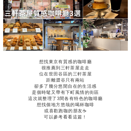
想找東京有質感的咖啡廳
很推薦到三軒茶屋走走
位在世田谷區的三軒茶屋
距離澀谷只有兩站
卻多了幾分悠閒自在的生活感
是個時髦又帶有下町風情的街區
這次就整理了3間各有特色的咖啡廳
想找個地方悠哉的喝杯咖啡
或喜歡跑咖的朋友☕️
可以參考看看這篇！