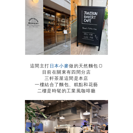
這間主打
日本小麥
做的天然麵包🍞
目前在關東有四間分店
三軒茶屋這間是本店
一樓結合了麵包、糕點和花藝
二樓是時髦的工業風咖啡廳