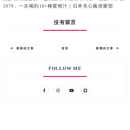
1970」一次喝到10+種蜜柑汁｜日本失心瘋俱樂部
沒有留言
較新的文章
首頁
較舊的文章
FOLLOW ME