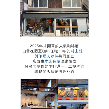
2025年才開幕的人氣咖啡廳
由曾在藍瓶咖啡任職10年的
村上雄一
與
印尼人夥伴
共同創立
店面由
木造長屋
改建而成
保留老屋骨架並打通一、二樓空間
讓整間店採光明亮舒適