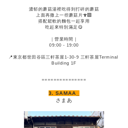
濃郁的蘑菇湯裡吃得到打碎的蘑菇
上面再撒上一些蘑菇片🍄‍🟫
搭配鬆軟的麵包一起享用
吃起來特別滿足😋
｜營業時間｜
09:00 - 19:00
📍
東京都世田谷區三軒茶屋1-30-9 三軒茶屋Terminal 
Building 1F
===============
3. SAMAA_
さまあ