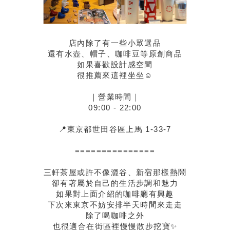
店內除了有一些小眾選品
還有水壺、帽子、咖啡豆等原創商品
如果喜歡設計感空間
很推薦來這裡坐坐☺️
｜營業時間｜
09:00 - 22:00
📍
東京都世田谷區上馬 1-33-7
===============
三軒茶屋或許不像澀谷、新宿那樣熱鬧
卻有著屬於自己的生活步調和魅力
如果對上面介紹的咖啡廳有興趣
下次來東京不妨安排半天時間來走走
除了喝咖啡之外
也很適合在街區裡慢慢散步挖寶✨