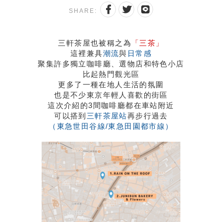
SHARE:
三軒茶屋也被稱之為
「三茶」
這裡兼具
潮流
與
日常感
聚集許多獨立咖啡廳、選物店和特色小店
比起熱門觀光區
更多了一種在地人生活的氛圍
也是不少東京年輕人喜歡的街區
這次介紹的3間咖啡廳都在車站附近
可以搭到
三軒茶屋站
再步行過去
（東急世田谷線/東急田園都市線）