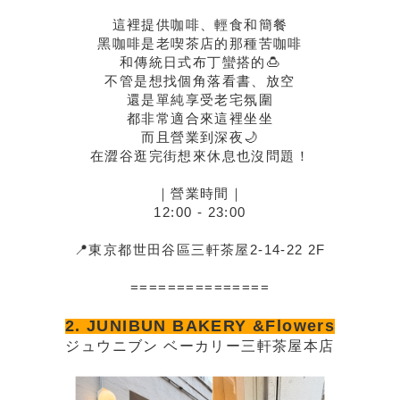
這裡提供咖啡、輕食和簡餐
黑咖啡是老喫茶店的那種苦咖啡
和傳統日式布丁蠻搭的🍮
不管是想找個角落看書、放空
還是單純享受老宅氛圍
都非常適合來這裡坐坐
而且營業到深夜🌙
在澀谷逛完街想來休息也沒問題！
｜營業時間｜
12:00 - 23:00
📍東京都世田谷區三軒茶屋2-14-22 2F
===============
2. JUNIBUN BAKERY &Flowers
ジュウニブン ベーカリー三軒茶屋本店