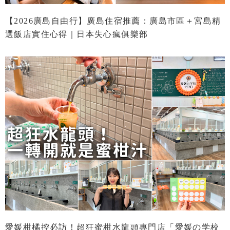
【2026廣島自由行】廣島住宿推薦：廣島市區＋宮島精
選飯店實住心得｜日本失心瘋俱樂部
愛媛柑橘控必訪！超狂蜜柑水龍頭專門店「愛媛の学校