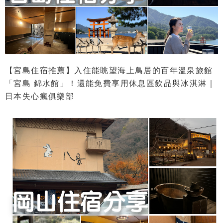
【宮島住宿推薦】入住能眺望海上鳥居的百年溫泉旅館
「宮島 錦水館」！還能免費享用休息區飲品與冰淇淋｜
日本失心瘋俱樂部