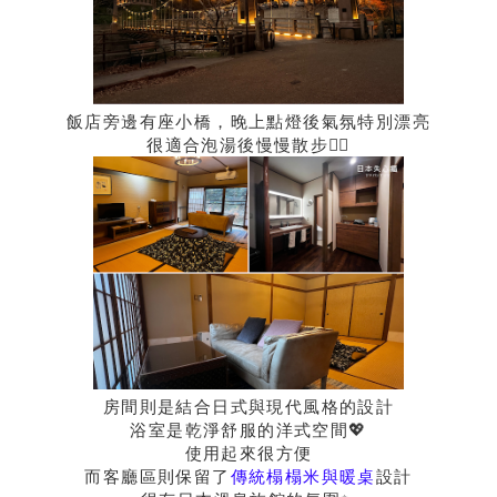
飯店旁邊有座小橋，晚上點燈後氣氛特別漂亮
很適合泡湯後慢慢散步🚶‍♀️
房間則是結合日式與現代風格的設計
浴室是乾淨舒服的洋式空間💖
使用起來很方便
而客廳區則保留了
傳統榻榻米與
暖桌
設計