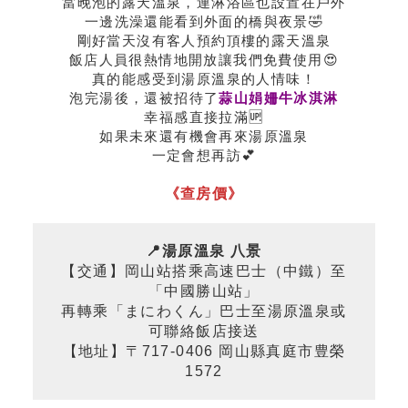
當晚泡的露天溫泉，連淋浴區也設置在戶外
一邊洗澡還能看到外面的橋與夜景🤣
剛好當天沒有客人預約頂樓的露天溫泉
飯店人員很熱情地開放讓我們免費使用😍
真的能感受到湯原溫泉的人情味！
泡完湯後，還被招待了
蒜山娟姍牛冰淇淋
幸福感直接拉滿🆙
如果未來還有機會再來湯原溫泉
一定會想再訪💕
《查房價》
📍湯原溫泉 八景
【交通】岡山站搭乘高速巴士（中鐵）至
「中國勝山站」
再轉乘「まにわくん」巴士至湯原溫泉或
可聯絡飯店接送
【地址】〒717-0406 岡山縣真庭市豊榮
1572