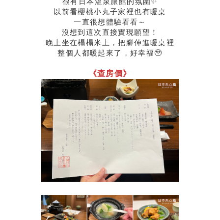
很有日本溫泉旅館的氛圍✨
以前看櫻桃小丸子家裡也有暖桌
一直很想體驗看看～
沒想到這次直接實現願望！
晚上坐在榻榻米上，把腳伸進暖桌裡
整個人都暖起來了，好幸福🥹
《查房價》