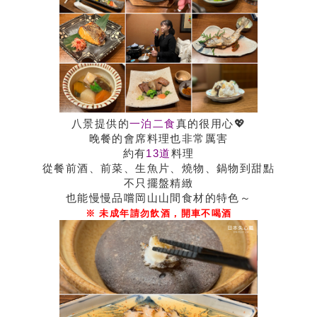
八景提供的
一泊二食
真的很用心💖
晚餐的會席料理也非常厲害
約有
13道
料理
從餐前酒、前菜、生魚片、燒物、鍋物到甜點
不只擺盤精緻
也能慢慢品嚐岡山山間食材的特色～
※ 未成年請勿飲酒，開車不喝酒