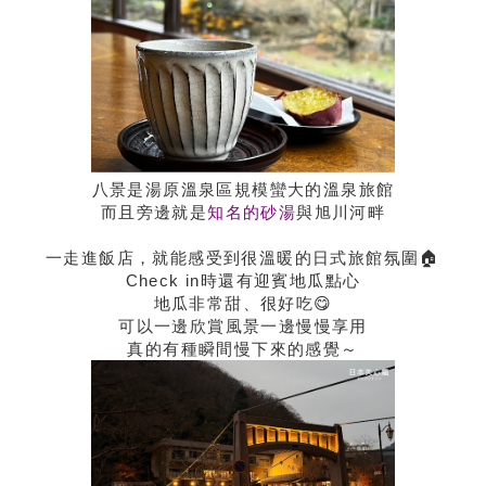
八景是湯原溫泉區規模蠻大的溫泉旅館
而且旁邊就是
知名的砂湯
與旭川河畔
一走進飯店，就能感受到很溫暖的日式旅館氛圍🏠
Check in時還有迎賓地瓜點心
地瓜非常甜、很好吃😋
可以一邊欣賞風景一邊慢慢享用
真的有種瞬間慢下來的感覺～