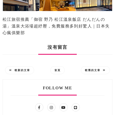
松江旅宿推薦「御宿 野乃 松江溫泉飯店 だんだんの
湯」溫泉大浴場超紓壓，免費服務多到好驚人｜日本失
心瘋俱樂部
沒有留言
較新的文章
首頁
較舊的文章
FOLLOW ME