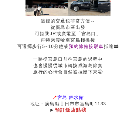
這裡的交通也非常方便～
從廣島市區出發
可搭乘JR或廣電至「宮島口」
再轉乘渡輪至宮島棧橋後
可選擇步行5~10分鐘或
預約旅館接駁車
抵達🚋
一路從宮島口前往宮島的過程中
也會慢慢從城市轉換成海島節奏
旅行的心情會自然被拉慢下來🤩
-
📍
宮島 錦水館
地址：廣島縣廿日市市宮島町1133
►
預訂飯店點我