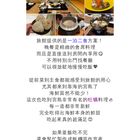
旅館提供的是
一泊二食
方案！
晚餐是精緻的會席料理
而且是直接送到房間內享用😋
不用特別出門找餐廳
可以很放鬆地慢慢吃飯💖
從前菜到主食都能感受到旅館的用心
尤其都來到靠海的宮島了
海鮮當然不能少！
這次也吃到宮島非常有名的
牡蠣
料理🦪
每一道都非常新鮮
完全吃得出海鮮本身的鮮甜
吃起來真的超滿足😍
如果釜飯吃不完
還會幫忙製作成飯糰當作宵夜