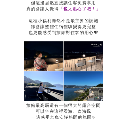
但這邊居然直接讓住客免費享用
真的會讓人覺得
「也太貼心了吧！」
這種小福利雖然不是最主要的設施
卻會讓整體住宿體驗變得更完整
也更能感受到旅館對住客的用心💖
旅館最高層還有一個很大的露台空間
可以坐在這裡看海、吹海風
一邊感受宮島安靜悠閒的氛圍✨