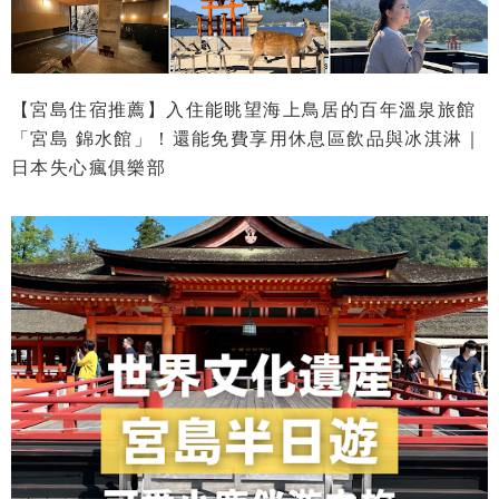
【宮島住宿推薦】入住能眺望海上鳥居的百年溫泉旅館
「宮島 錦水館」！還能免費享用休息區飲品與冰淇淋｜
日本失心瘋俱樂部