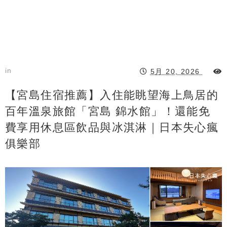
in
5月 20, 2026
【宮島住宿推薦】入住能眺望海上鳥居的
百年溫泉旅館「宮島 錦水館」！還能免
費享用休息區飲品與冰淇淋｜日本失心瘋
俱樂部