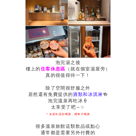
泡完湯之後
樓上的
住客休息區
（就在個室湯屋旁）
真的很值得待一下！
除了空間很舒服之外
居然還有免費提供的
酒類和冰淇淋
🍻
泡完溫泉再吃冰🍦
太享受了吧～✨
＊未成年請勿喝酒，開車不喝酒
很多溫泉旅館這類飲品或點心
通常都是需要另外付費的