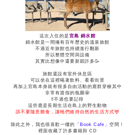
這次入住的是
宮島 錦水館
錦水館是一間擁有百年歷史的溫泉旅館
不過近年旅館也持續進行翻新
所以整體空間與設備
其實比想像中還要新穎許多🥳
旅館還設有室外休息區
可以坐在這裡喝著飲料、看看街景
再加上宮島本身就有很多自由活動的鹿群穿梭其中
非常有渡假的氛圍🤩
‼️不過也要記得
這些鹿是長期生活在島上的野生動物
請不要隨意餵食，讓牠們維持自然的生活方式🦌
除此之外，我也很喜歡一樓的
「Book Cafe」
空間！
裡面收藏了許多書籍與 CD