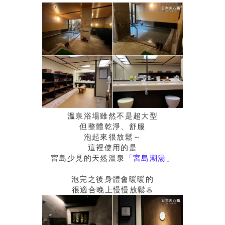
溫泉浴場雖然不是超大型
但整體乾淨、舒服
泡起來很放鬆～
這裡使用的是
宮島少見的天然溫泉
「宮島潮湯」
泡完之後身體會暖暖的
很適合晚上慢慢放鬆♨️