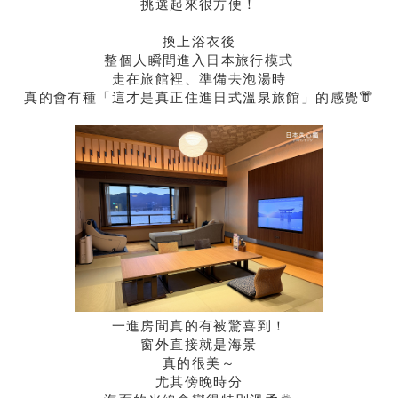
挑選起來很方便！
換上浴衣後
整個人瞬間進入日本旅行模式
走在旅館裡、準備去泡湯時
真的會有種「這才是真正住進日式溫泉旅館」的感覺👘
一進房間真的有被驚喜到！
窗外直接就是海景
真的很美～
尤其傍晚時分