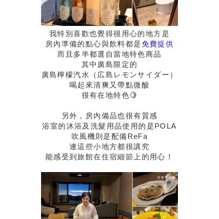
我特別喜歡也覺得很用心的地方是
房內準備的點心與飲料都是
免費提供
而且多半都選自當地特色商品
其中廣島限定的
廣島檸檬汽水（広島レモンサイダー）
喝起來清爽又帶點微酸
很有在地特色🍋
另外，房內備品也很有質感
浴室的沐浴及洗髮用品使用的是POLA
吹風機則是配備ReFa
連這些小地方都很講究
能感受到旅館在住宿細節上的用心！