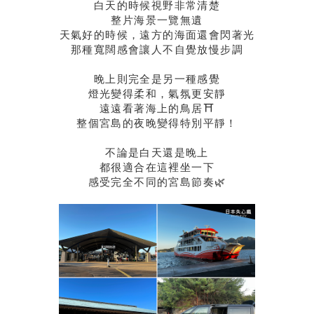
白天的時候視野非常清楚
整片海景一覽無遺
天氣好的時候，遠方的海面還會閃著光
那種寬闊感會讓人不自覺放慢步調
晚上則完全是另一種感覺
燈光變得柔和，氣氛更安靜
遠遠看著海上的鳥居⛩
整個宮島的夜晚變得特別平靜！
不論是白天還是晚上
都很適合在這裡坐一下
感受完全不同的宮島節奏🌿