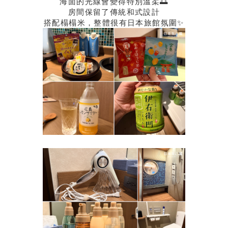
海面的光線會變得特別溫柔🌅
房間保留了傳統和式設計
搭配榻榻米，整體很有日本旅館氛圍✨