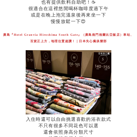
也有提供飲料自助吧！☕️
很適合在這裡悠閒喝杯咖啡度過下午
或是在晚上泡完溫泉後再來坐一下
慢慢放鬆一下😍
廣島『Hotel Granvia Hiroshima South Gate』（廣島南門格蘭比亞飯店）車站、
百貨正上方，地理位置超讚！｜日本失心瘋俱樂部
入住時還可以自由挑選喜歡的浴衣款式
不只有很多不同花色可以選
還會依照身高分類尺寸