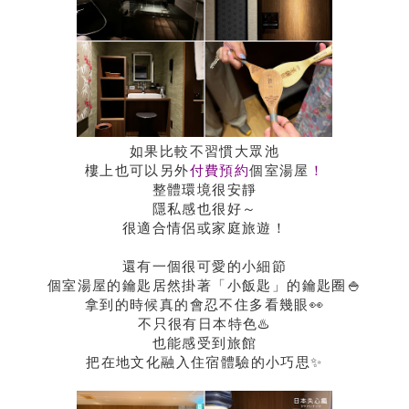
如果比較不習慣大眾池
樓上也可以另外
付費預約
個室湯屋
！
整體環境很安靜
隱私感也很好～
很適合情侶或家庭旅遊！
還有一個很可愛的小細節
個室湯屋的鑰匙居然掛著「小飯匙」的鑰匙圈🍚
拿到的時候真的會忍不住多看幾眼👀
不只很有日本特色♨️
也能感受到旅館
把在地文化融入住宿體驗的小巧思✨