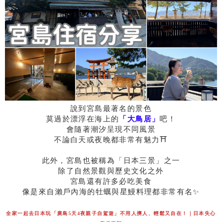
說到宮島最著名的景色
莫過於漂浮在海上的
「大鳥居」
吧！
會隨著潮汐呈現不同風景
不論白天或夜晚都非常有魅力⛩
此外，宮島也被稱為「日本三景」之一
除了自然景觀與歷史文化之外
宮島還有許多必吃美食
像是來自瀨戶內海的牡蠣與星鰻料理都非常有名✨
全家一起去日本玩「廣島5天4夜親子自駕遊」不用人擠人、輕鬆又自在！｜日本失心