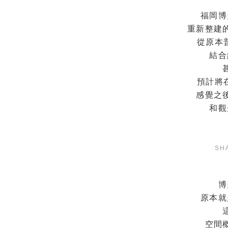
福岡博
重新整建
從原本
結合
預計將在
感覺之
和觀
SH
博
原本就
空間