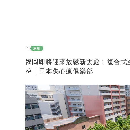
in
旅遊
福岡即將迎來放鬆新去處！複合式空間
🎉｜日本失心瘋俱樂部