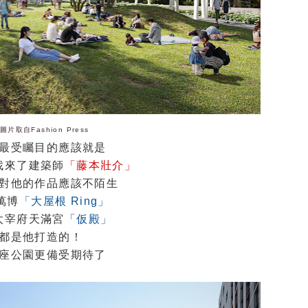
圖片取自Fashion Press
最受矚目的應該就是
找來了建築師
「
藤本壯介」
對他的作品應該不陌生
萬博
「大屋根 Ring」
太宰府天滿宮
「仮殿」
都是他打造的！
座公園更備受期待了