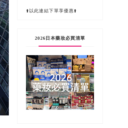
⬆️以此連結下單享優惠⬆️
2026日本藥妝必買清單