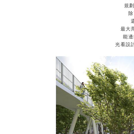
規
除
最大
能邊
光看設