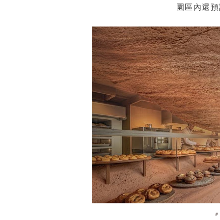
園區內還預
＃