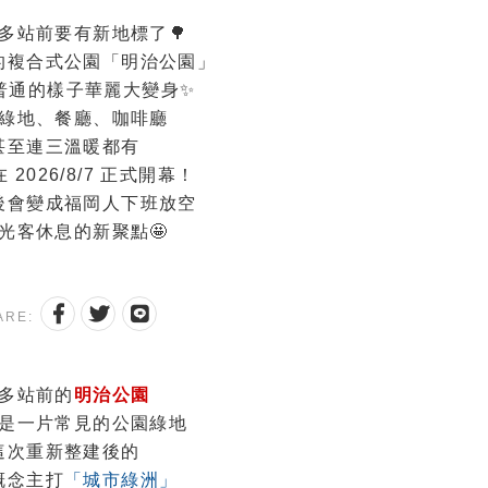
多站前要有新地標了🌳
的複合式公園「明治公園」
普通的樣子華麗大變身✨
綠地、餐廳、咖啡廳
甚至連三溫暖都有
 2026/8/7 正式開幕！
後會變成福岡人下班放空
光客休息的新聚點🤩
ARE:
多站前的
明治公園
是一片常見的公園綠地
這次重新整建後的
概念主打
「城市綠洲」