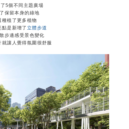
劃了5個不同主題廣場
了保留本身的綠地
還種植了更多植物
亮點是新增了
立體步道
散步邊感受景色變化
計就讓人覺得氛圍很舒服