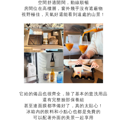
空間舒適開闊，動線順暢
房間位在高樓層，窗外幾乎沒有遮蔽物
視野極佳，天氣好還能看到遠處的山景！
它給的備品也很齊全，除了基本的盥洗用品
還有完整臉部保養組
甚至連面膜都準備好了，真的太貼心！
冰箱內的飲料和小點心也都是免費的
可以配著外面的美景一起享用