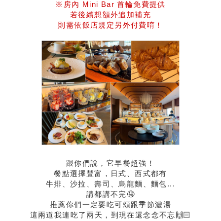
※房內 Mini Bar 首輪免費提供
若後續想額外追加補充
則需依飯店規定另外付費唷！
跟你們說，它早餐超強！
餐點選擇豐富，日式、西式都有
牛排、沙拉、壽司、烏龍麵、麵包...
講都講不完🤤
推薦你們一定要吃可頌跟季節濃湯
這兩道我連吃了兩天，到現在還念念不忘🙌🏻