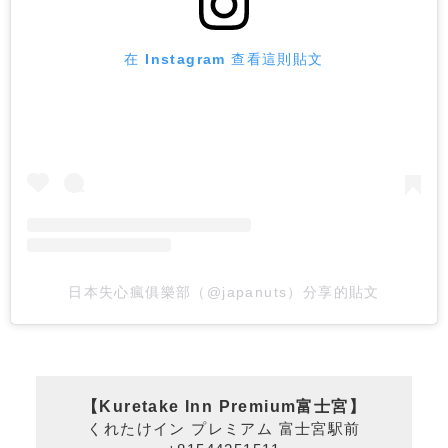
在 Instagram 查看這則貼文
日本失心瘋俱樂部（@japanuts）分享的貼文
【Kuretake Inn Premium富士宮
】
くれたけイン プレミアム 富士宮駅前