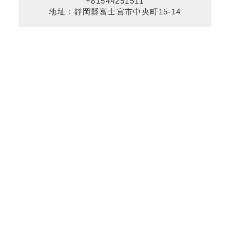
+81544251511
地址：靜岡縣富士宮市中央町15‑14