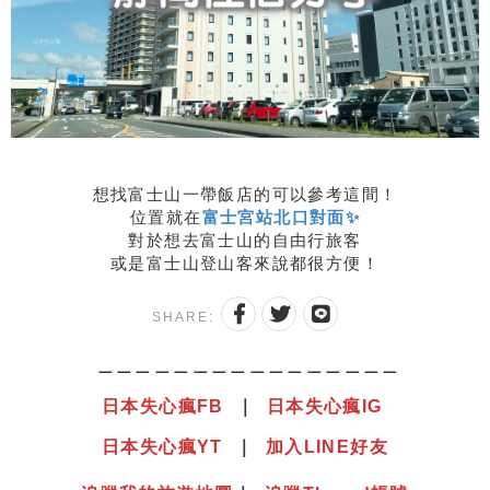
想找富士山一帶飯店的可以參考這間！
位置就在
富士宮站北口對面✨
對於想去富士山的自由行旅客
或是富士山登山客來說都很方便！
SHARE:
＿＿＿＿＿＿＿＿＿＿＿＿＿＿＿＿
日本失心瘋
F
B
｜
日本失心瘋IG
日本失心瘋YT
｜
加入LINE好友