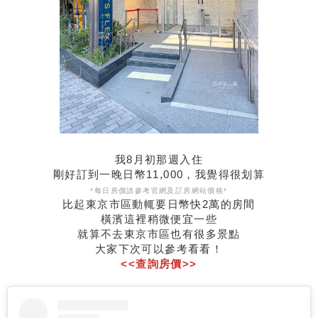
我8月初那週入住
剛好訂到一晚日幣11,000，我覺得很划算
*每日房價請參考官網及訂房網站價格*
比起東京市區動輒要日幣快2萬的房間
橫濱這裡稍微便宜一些
就算不去東京市區也有很多景點
大家下次可以參考看看！
<<查詢房價>>