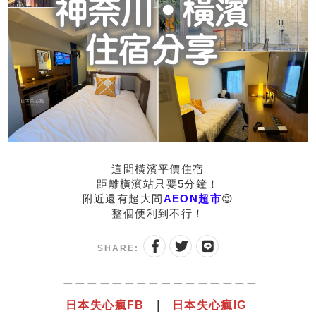
這間橫濱平價住宿
距離橫濱站只要5分鐘！
附近還有超大間
AEON超市
😍
整個便利到不行！
SHARE:
＿＿＿＿＿＿＿＿＿＿＿＿＿＿＿＿
日本失心瘋
F
B
｜
日本失心瘋IG