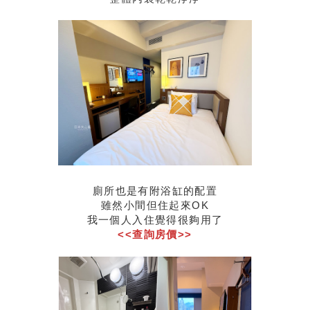
廁所也是有附浴缸的配置
雖然小間但住起來OK
我一個人入住覺得很夠用了
<<查詢房價>>