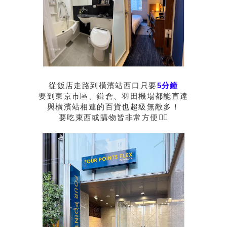
從飯店走路到橫濱站西口只要
5分鐘
要到東京市區、鎌倉、羽田機場都能直達
與橫濱站相連的百貨也超級無敵多！
要吃東西或購物皆非常方便👍🏻