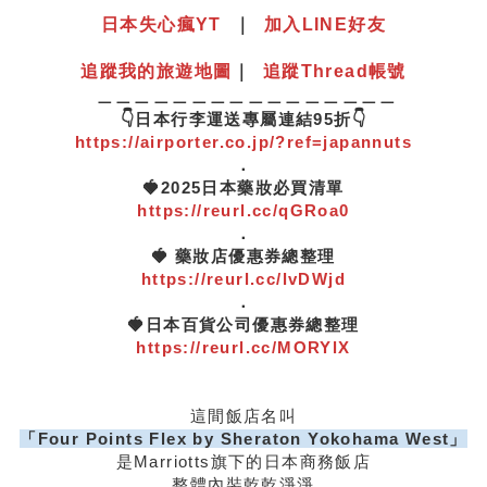
日本失心瘋YT
｜
加入LINE好友
追蹤我的旅遊地圖
｜
追蹤Thread帳號
＿＿＿＿＿＿＿＿＿＿＿＿＿＿＿＿
👇日本行李運送專屬連結95折👇
https://airporter.co.jp/?ref=japannuts
．
🍓2025日本藥妝必買清單
https://reurl.cc/qGRoa0
．
🍓 藥妝店優惠券總整理
https://reurl.cc/lvDWjd
．
🍓日本百貨公司優惠券總整理
https://reurl.cc/MORYlX
這間飯店名叫
「Four Points Flex by Sheraton Yokohama West」
是Marriotts旗下的日本商務飯店
整體內裝乾乾淨淨