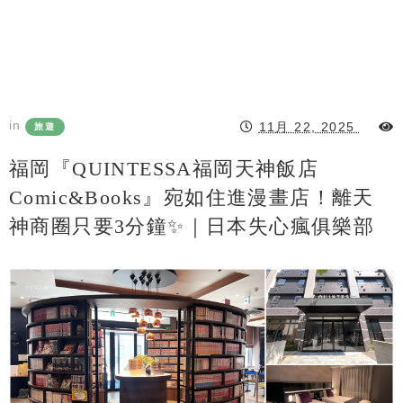
in
11月 22, 2025
旅遊
福岡『QUINTESSA福岡天神飯店
Comic&Books』宛如住進漫畫店！離天
神商圈只要3分鐘✨｜日本失心瘋俱樂部