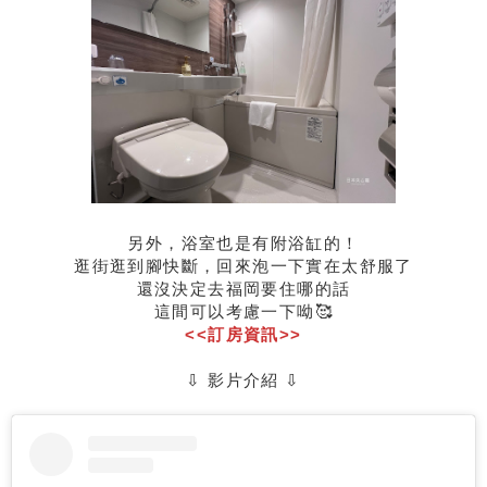
另外，浴室也是有附浴缸的！
逛街逛到腳快斷，回來泡一下實在太舒服了
還沒決定去福岡要住哪的話
這間可以考慮一下呦🥰
<<訂房資訊>>
⇩ 影片介紹 ⇩