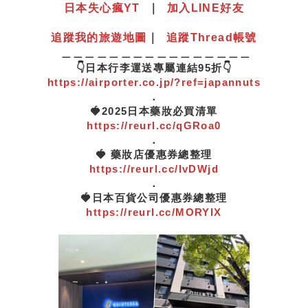
日本失心瘋YT
｜
加入LINE好友
追蹤我的旅遊地圖
｜
追蹤Thread帳號
＿＿＿＿＿＿＿＿＿＿＿＿＿＿＿＿
👇日本行李運送專屬連結95折👇
https://airporter.co.jp/?ref=japannuts
．
🍓2025日本藥妝必買清單
https://reurl.cc/qGRoa0
．
🍓 藥妝店優惠券總整理
https://reurl.cc/lvDWjd
．
🍓日本百貨公司優惠券總整理
https://reurl.cc/MORYlX