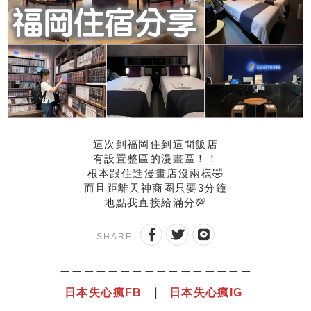
這次到福岡住到這間飯店
有設置整區的漫畫區！！
根本跟住進漫畫店沒兩樣🤣
而且距離天神商圈只要3分鐘
地點我直接給滿分💯
SHARE:
＿＿＿＿＿＿＿＿＿＿＿＿＿＿＿＿
日本失心瘋
F
B
｜
日本失心瘋IG