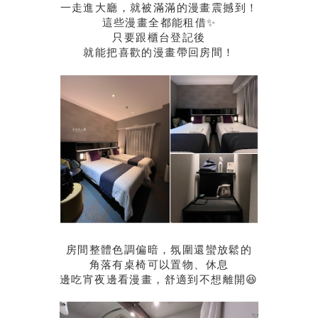
一走進大廳，就被滿滿的漫畫震撼到！
這些漫畫全都能租借✨
只要跟櫃台登記後
就能把喜歡的漫畫帶回房間！
房間整體色調偏暗，氛圍還蠻放鬆的
角落有桌椅可以置物、休息
邊吃宵夜邊看漫畫，舒適到不想離開😆