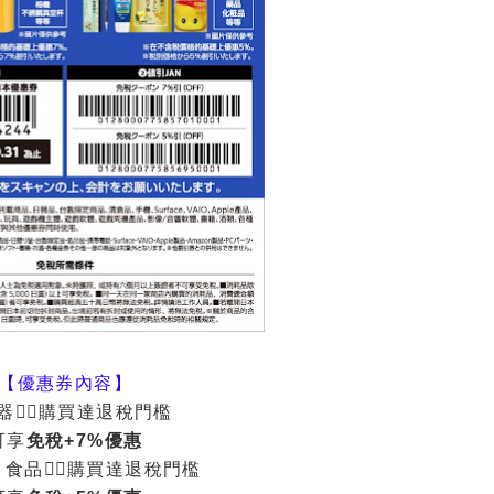
【優惠券內容】
器👉🏻購買達退稅門檻
可享
免稅+7%優惠
食品👉🏻購買達退稅門檻