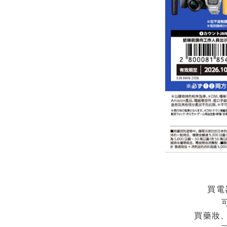
買電
買藥妝、