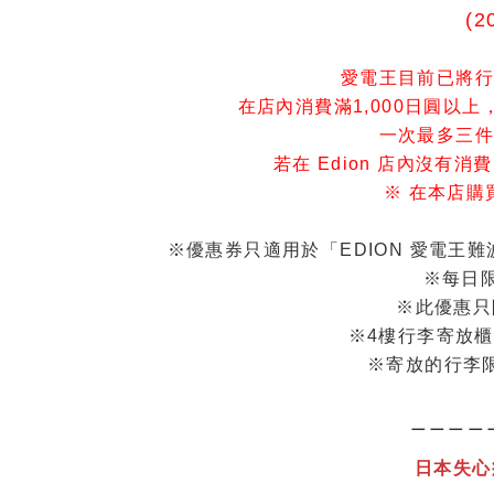
(2
愛電王目前已將行
在店內消費滿1,000日圓以
一次最多三件
若在 Edion 店內沒有
※ 在本店
※優惠券只適用於「EDION 愛電王
※每日
※此優惠只
※4樓行李寄放櫃台
※寄放的行李
＿＿＿＿
日本失心