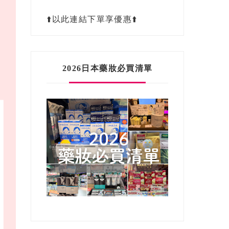
⬆️以此連結下單享優惠⬆️
2026日本藥妝必買清單