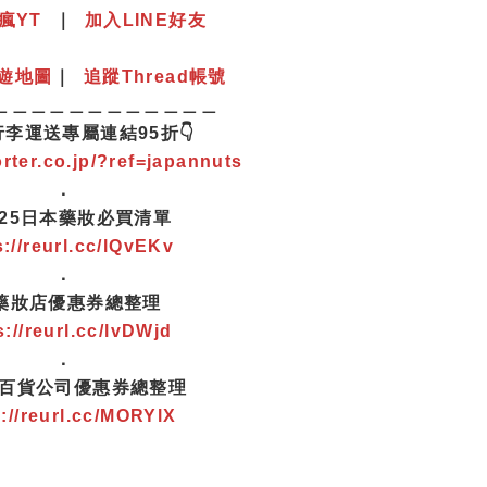
瘋YT
｜
加入LINE好友
遊地圖
｜
追蹤Thread帳號
＿＿＿＿＿＿＿＿＿＿＿＿
行李運送專屬連結95折👇
orter.co.jp/?ref=japannuts
．
2025日本藥妝必買清單
s://reurl.cc/lQvEKv
．
 藥妝店優惠券總整理
s://reurl.cc/lvDWjd
．
本百貨公司優惠券總整理
s://reurl.cc/MORYlX