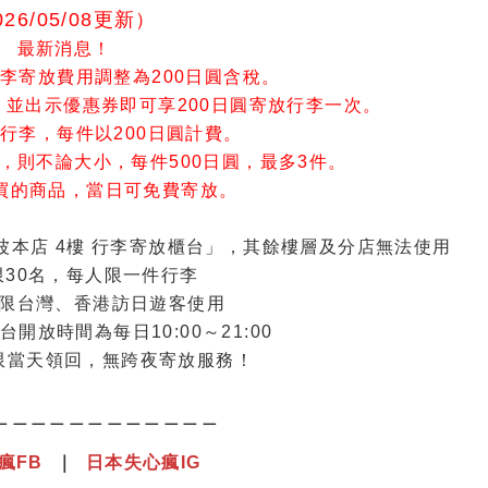
026/05/08更新）
最新消息！
李寄放費用調整為200日圓含稅。
上，並出示優惠券即可享200日圓寄放行李一次。
行李，每件以200日圓計費。
消費，則不論大小，每件500日圓，最多3件。
購買的商品，當日可免費寄放。
難波本店 4樓 行李寄放櫃台」，其餘樓層及分店無法使用
限30名，每人限一件行李
限台灣、香港訪日遊客使用
開放時間為每日10:00～21:00
限當天領回，無跨夜寄放服務！
＿＿＿＿＿＿＿＿＿＿＿＿
瘋
F
B
｜
日本失心瘋IG