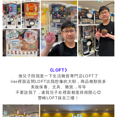
《LOFT》
換兒子陪我逛一下生活雜貨專門店LOFT了
iias裡面這間LOFT比我想像的大耶，商品種類很多
美妝保養、文具、雜貨...等等
不要說我了，連我兒子在裡面都逛得很開心😊
豐崎LOFT就在三樓！