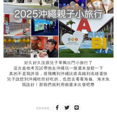
好久好久沒跟兒子單獨出門小旅行了
這次趁他考完試帶他去沖繩玩一個週末放鬆一下
真的不是我誇張，搭飛機到沖繩比搭高鐵到高雄還快
兒子說想到沖繩吃些好吃的，也想去看看海龜、海水魚
我說好！那我們就利用個週末出發吧😎
SHARE: