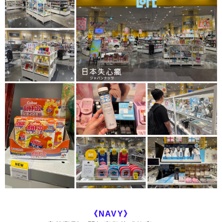
《NAVY》