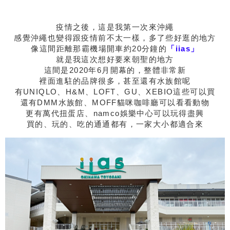
疫情之後，這是我第一次來沖繩
感覺沖繩也變得跟疫情前不太一樣，多了些好逛的地方
像這間距離那霸機場開車約20分鐘的
「iias」
就是我這次想好要來朝聖的地方
這間是2020年6月開幕的，整體非常新
裡面進駐的品牌很多，甚至還有水族館呢
有UNIQLO、H&M、LOFT、GU、XEBIO這些可以買
還有DMM水族館、MOFF貓咪咖啡廳可以看看動物
更有萬代扭蛋店、namco娛樂中心可以玩得盡興
買的、玩的、吃的通通都有，一家大小都適合來