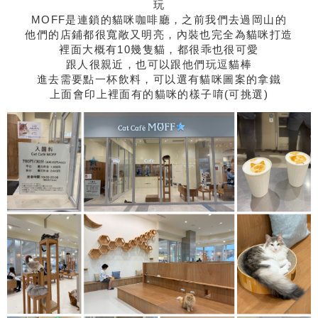
玩
MOFF是連鎖的貓咪咖啡廳，之前我們去過岡山的
他們的店鋪都很寬敞又明亮，內裝也完全為貓咪打造
裡面大概有10幾隻貓，都很乖也很可愛
跟人很親近，也可以跟他們玩逗貓棒
進去需要點一杯飲料，可以選有貓咪圖案的拿鐵
上面會印上裡面有的貓咪的樣子唷(可挑選)