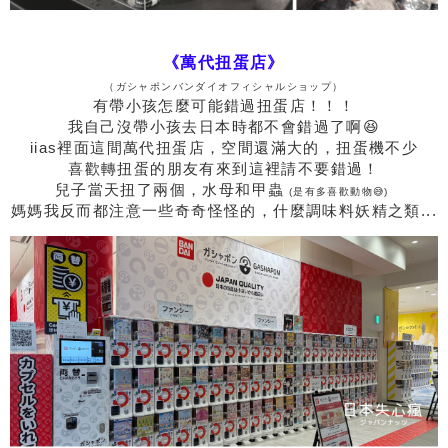
《萬代扭蛋店》
（ガシャポンバンダイオフィシャルショップ）
有帶小孩怎麼可能錯過扭蛋店！！！
我自己沒帶小孩去日本時都不會錯過了啊😆
iias裡面這間萬代扭蛋店，空間還滿大的，扭蛋機不少
喜歡轉扭蛋的朋友有來到這裡請不要錯過！
兒子當天扭了兩個，水母和甲蟲
(是有多喜歡動物😅)
媽媽我反而都注意一些奇奇怪怪的，什麼調味料妖精之類...