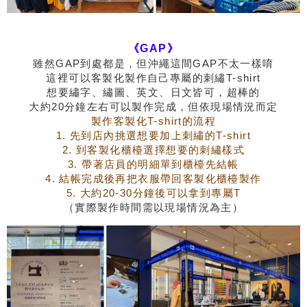
《
GAP》
雖然GAP到處都是，但沖繩這間GAP不太一樣唷
這裡可以客製化製作自己專屬的刺繡T-shirt
想要繡字、繡圖、英文、日文皆可，超棒的
大約20分鐘左右可以製作完成，但依現場情況而定
製作客製化T-shirt的流程
1. 先到店內挑選想要加上刺繡的T-shirt
2. 到客製化櫃檯選擇想要的刺繡樣式
3. 帶著店員的明細單到櫃檯先結帳
4. 結帳完成後再把衣服帶回客製化櫃檯製作
5. 大約20-30分鐘後可以拿到專屬T
（實際製作時間需以現場情況為主）