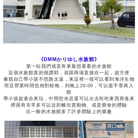
《DMMかりゆし水族館》
第一站我們就直奔來最想看看的水族館
這個水族館真的很讚耶，就跟商場直接在一起，超方便
像我自己帶小孩不想跑太遠，來這裡一樣可以看到海洋生物
而且營業時間也相對較晚，到晚上20:00，可以蓋手章再入
館
帶小孩超適合來玩，中間想休息還可以出去吃吃東西再進來
裡面有非常多可以近距離欣賞動物、或是餵食的體驗
比一般的水族館多了許多體驗上的樂趣