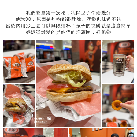
我們都是第一次吃，我問兒子你給幾分
他說90，原因是炸物都很酥脆、漢堡也味道不錯
然後內用沙士還可以無限續杯！孩子的快樂就是這麼簡單
媽媽我最愛的是他們的洋蔥圈，好脆👍