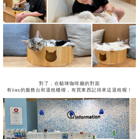
對了，在貓咪咖啡廳的對面
有iias的服務台和退稅櫃檯，有買東西記得來這退稅喔！