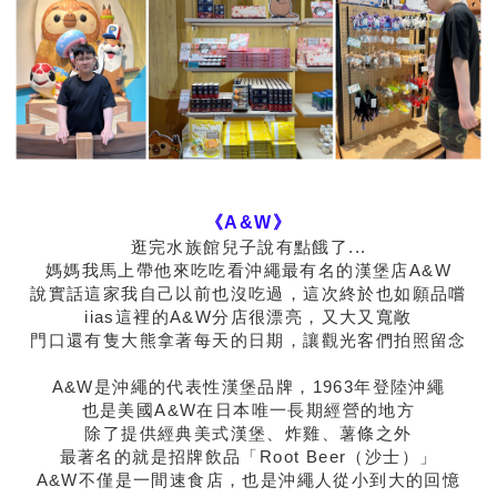
《A&W》
逛完水族館兒子說有點餓了...
媽媽我馬上帶他來吃吃看沖繩最有名的漢堡店A&W
說實話這家我自己以前也沒吃過，這次終於也如願品嚐
iias這裡的A&W分店很漂亮，又大又寬敞
門口還有隻大熊拿著每天的日期，讓觀光客們拍照留念
A&W是沖繩的代表性漢堡品牌，1963年登陸沖繩
也是美國A&W在日本唯一長期經營的地方
除了提供經典美式漢堡、炸雞、薯條之外
最著名的就是招牌飲品「Root Beer（沙士）」
A&W不僅是一間速食店，也是沖繩人從小到大的回憶