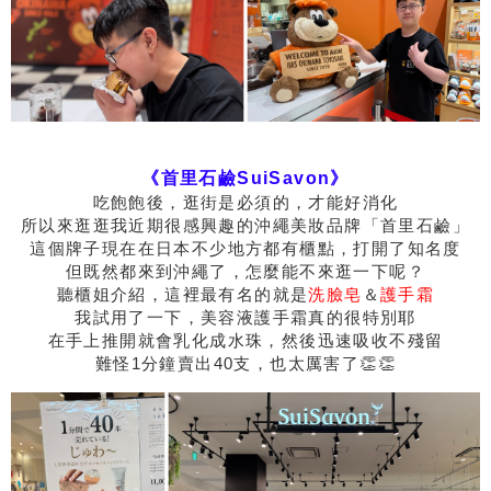
《首里石鹼SuiSavon》
吃飽飽後，逛街是必須的，才能好消化
所以來逛逛我近期很感興趣的沖繩美妝品牌「首里石鹼」
這個牌子現在在日本不少地方都有櫃點，打開了知名度
但既然都來到沖繩了，怎麼能不來逛一下呢？
聽櫃姐介紹，這裡最有名的就是
洗臉皂
＆
護手霜
我試用了一下，美容液護手霜真的很特別耶
在手上推開就會乳化成水珠，然後迅速吸收不殘留
難怪1分鐘賣出40支，也太厲害了👏👏