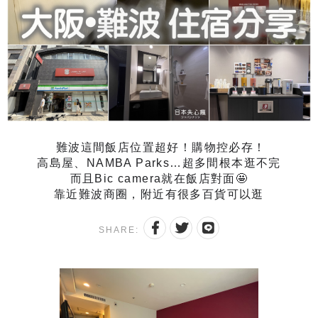
難波這間飯店位置超好！購物控必存！
高島屋、NAMBA Parks…超多間根本逛不完
而且Bic camera就在飯店對面🤩
靠近難波商圈，附近有很多百貨可以逛
SHARE: