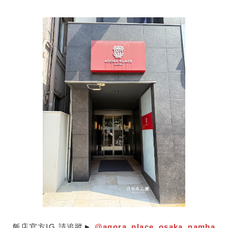
飯店官方IG 請追蹤►
@agora_place_osaka_namba