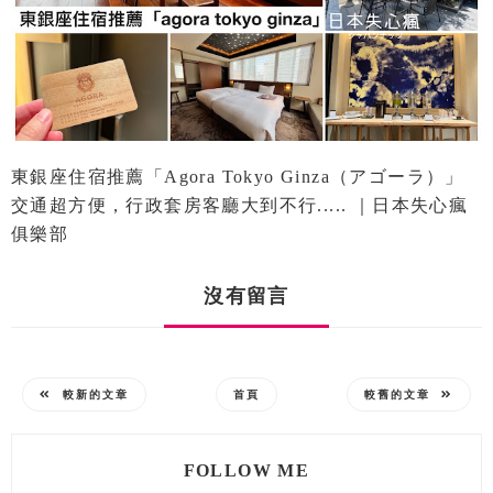
東銀座住宿推薦「agora Tokyo Ginza（アゴーラ）」
交通超方便，行政套房客廳大到不行..... ｜日本失心瘋
俱樂部
沒有留言
較新的文章
首頁
較舊的文章
FOLLOW ME