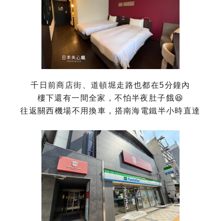
千日前商店街、道頓堀走路也都在5分鐘內
樓下還有一間全家，不怕半夜肚子餓😆
往返關西機場不用換車，搭南海電鐵半小時直達