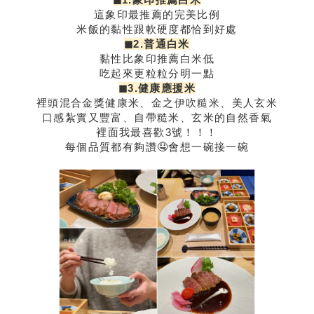
這象印最推薦的完美比例
米飯的黏性跟軟硬度都恰到好處
◼︎2.普通白米
黏性比象印推薦白米低
吃起來更粒粒分明一點
◼︎3.健康應援米
裡頭混合金獎健康米、金之伊吹糙米、美人玄米
口感紮實又豐富、自帶糙米、玄米的自然香氣
裡面我最喜歡3號！！！
每個品質都有夠讚🤤會想一碗接一碗