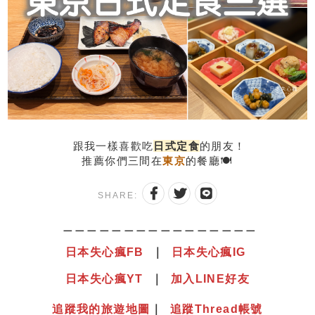
跟我一樣喜歡吃
日式定食
的朋友！
推薦你們三間在
東京
的餐廳🍽
SHARE:
＿＿＿＿＿＿＿＿＿＿＿＿＿＿＿＿
日本失心瘋
F
B
｜
日本失心瘋IG
日本失心瘋YT
｜
加入LINE好友
追蹤我的旅遊地圖
｜
追蹤Thread帳號