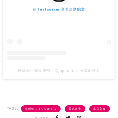
在 Instagram 查看這則貼文
日本失心瘋俱樂部（@japanuts）分享的貼文
TAGS:
土鍋炊ごはんなかよし
日式定食
東京美食