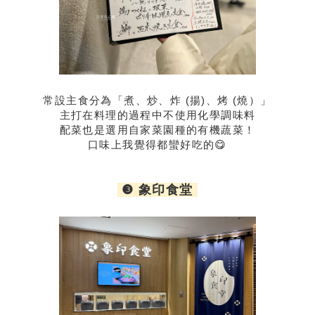
常設主食分為「煮、炒、炸 (揚)、烤 (燒）」
主打在料理的過程中不使用化學調味料
配菜也是選用自家菜園種的有機蔬菜！
口味上我覺得都蠻好吃的😋
❸ 象印食堂