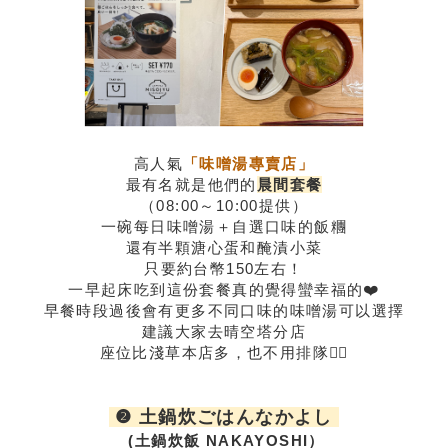
高人氣
「味噌湯專賣店」
最有名就是他們的
晨間套餐
（08:00～10:00提供）
一碗每日味噌湯＋自選口味的飯糰
還有半顆溏心蛋和醃漬小菜
只要約台幣150左右！
一早起床吃到這份套餐真的覺得蠻幸福的❤️
早餐時段過後會有更多不同口味的味噌湯可以選擇
建議大家去晴空塔分店
座位比淺草本店多，也不用排隊👍🏻
❷ 土鍋炊ごはんなかよし
(土鍋炊飯 NAKAYOSHI）