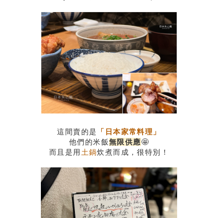
這間賣的是
「日本家常料理」
他們的米飯
無限供應
🤩
而且是用
土鍋
炊煮而成，很特別！