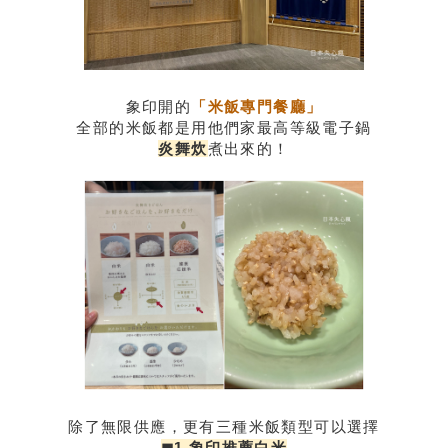
象印開的
「米飯專門餐廳」
全部的米飯都是用他們家最高等級電子鍋
炎舞炊
煮出來的！
除了無限供應，更有三種米飯類型可以選擇
◼︎1.象印推薦白米