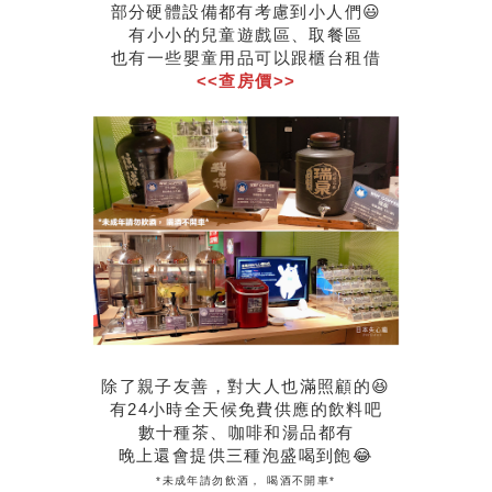
部分硬體設備都有考慮到小人們😃
有小小的兒童遊戲區、取餐區
也有一些嬰童用品可以跟櫃台租借
<<查房價>>
除了親子友善，對大人也滿照顧的😆
有24小時全天候免費供應的飲料吧
數十種茶、咖啡和湯品都有
晚上還會提供三種泡盛喝到飽😂
*未成年請勿飲酒， 喝酒不開車*