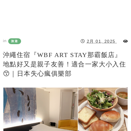
in
2月 01, 2025
旅遊
沖繩住宿『WBF ART STAY那霸飯店』
地點好又是親子友善！適合一家大小入住
😙｜日本失心瘋俱樂部