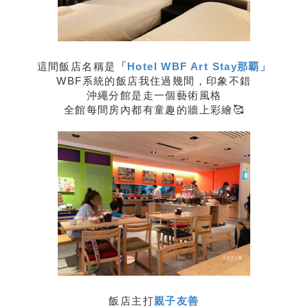
這間飯店名稱是
「Hotel WBF Art Stay那覇」
WBF系統的飯店我住過幾間，印象不錯
沖繩分館是走一個藝術風格
全館每間房內都有童趣的牆上彩繪🥰
飯店主打
親子友善