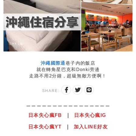
沖繩國際通
巷子內的飯店
就在轉角星巴克和Donki旁邊
走路不用2分鐘，超級無敵方便啊！
SHARE:
＿＿＿＿＿＿＿＿＿＿＿＿＿＿＿＿
日本失心瘋
F
B
｜
日本失心瘋IG
日本失心瘋YT
｜
加入LINE好友