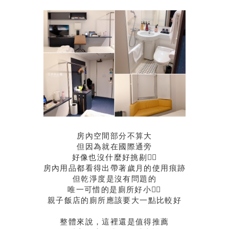
房內空間部分不算大
但因為就在國際通旁
好像也沒什麼好挑剔🤷‍♀️
房內用品都看得出帶著歲月的使用痕跡
但乾淨度是沒有問題的
唯一可惜的是廁所好小🤦‍♀️
親子飯店的廁所應該要大一點比較好
整體來說，這裡還是值得推薦