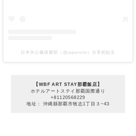
日本失心瘋俱樂部（@japanuts）分享的貼文
【
WBF ART STAY那霸飯店
】
ホテルアートステイ那覇国際通り
+81120568229
地址： 沖縄縣那覇市牧志1丁目３−43