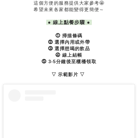
這個方便的服務提供大家參考🤩
希望未來各家都能變得更簡便～
● 線上點餐步驟 ●
⓵ 掃描條碼
⓶ 選擇內用或外帶
⓷ 選擇想喝的飲品
⓸ 線上結帳
⓹ 3-5分鐘後至櫃檯領取
▽ 示範影片 ▽