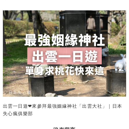
出雲一日遊❤來參拜最強姻緣神社「出雲大社」｜日本
失心瘋俱樂部