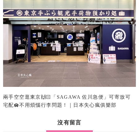
兩手空空逛東京🙌🏻「SAGAWA 佐川急便」可寄放可
宅配🛄不用煩惱行李問題！｜日本失心瘋俱樂部
沒有留言