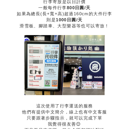
行李寄放是以日計價
一般每件行李
800日圓/天
如果為總長(長+寬+高)超過160cm的大件行李
則是
1000日圓/天
滑雪板、腳踏車、大型樂器等也可以寄放！
這次使用了行李運送的服務
他們有提供中文簡介，線上也有中文客服
只要跟著步驟指示，就可以完成下單
我覺得很友善😊