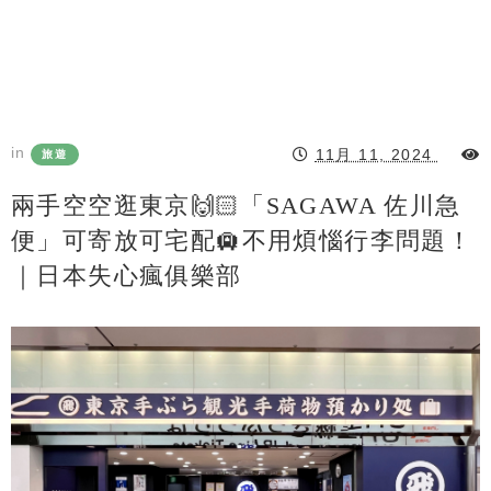
in
11月 11, 2024
旅遊
兩手空空逛東京🙌🏻「SAGAWA 佐川急
便」可寄放可宅配🛄不用煩惱行李問題！
｜日本失心瘋俱樂部