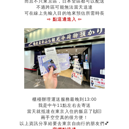
而且不只東京區，日本全區都可以配送
不過跨區可能無法當天送達
可在線上先輸入目的地來預估所需時長
⇨ 點這邊進入 ⇦
櫃檯辦理運送服務最晚到13:00
我是中午11點左右去寄送
當天就抵達在東京入住的飯店了🙌🏻
兩手空空真的很方便！
以上資訊分享給要去東京自由行的朋友們💕