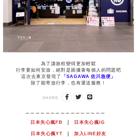
為了讓旅程變得更加輕鬆
行李要如何安放，絕對是困擾著每個人的問題吧
這次去東京發現了
「SAGAWA 佐川急便」
除了能寄放行李，也有運送服務！
SHARE:
＿＿＿＿＿＿＿＿＿＿＿＿＿＿＿＿
日本失心瘋
F
B
｜
日本失心瘋IG
日本失心瘋YT
｜
加入LINE好友