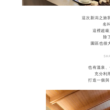
這次新潟之旅
名
這裡超級
除
園區也很
SH
也有溫泉、
充分利
打造一個與