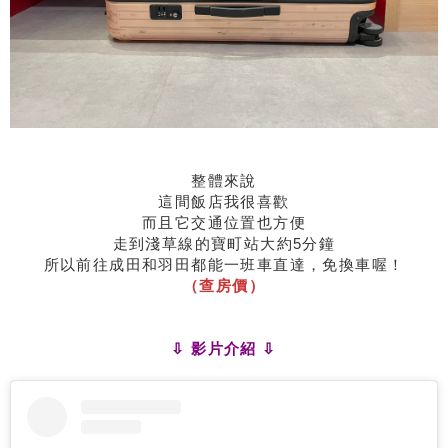
整體來說
這間飯店我很喜歡
而且它交通位置也方便
走到淺草線的寶町站大約5分鐘
所以前往成田和羽田都能一班車直達，免換車喔！
（查房價）
⇩ 影片介紹 ⇩