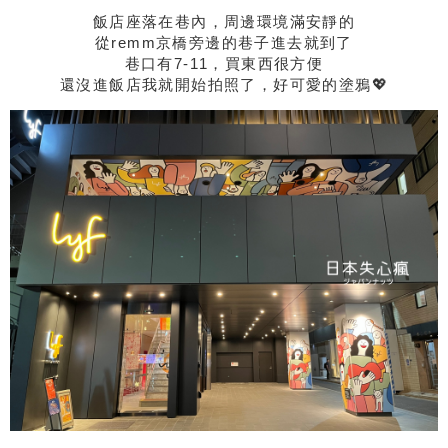
飯店座落在巷內，周邊環境滿安靜的
從remm京橋旁邊的巷子進去就到了
巷口有7-11，買東西很方便
還沒進飯店我就開始拍照了，好可愛的塗鴉💖