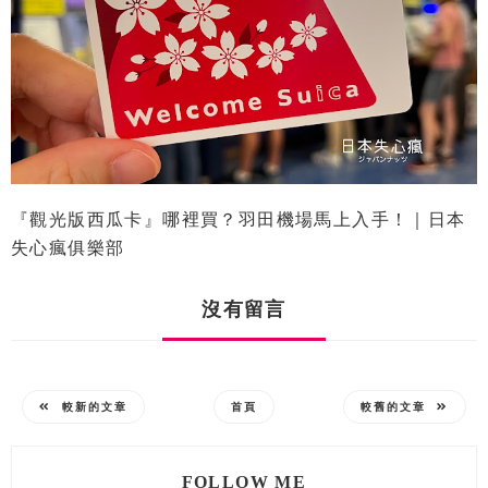
『觀光版西瓜卡』哪裡買？羽田機場馬上入手！｜日本
失心瘋俱樂部
沒有留言
較新的文章
首頁
較舊的文章
FOLLOW ME