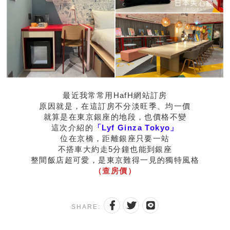
最近我常常用HafH網站訂房
原因就是，在這訂房不分淡旺季、均一價
就算是在東京銀座的地段，也價格不變
這次介紹的
「Lyf Ginza Tokyo」
位在京橋，距離銀座只要一站
不搭車大約走5分鐘也能到銀座
整間飯店超可愛，是東京難得一見的獨特風格
（查房價）
SHARE: