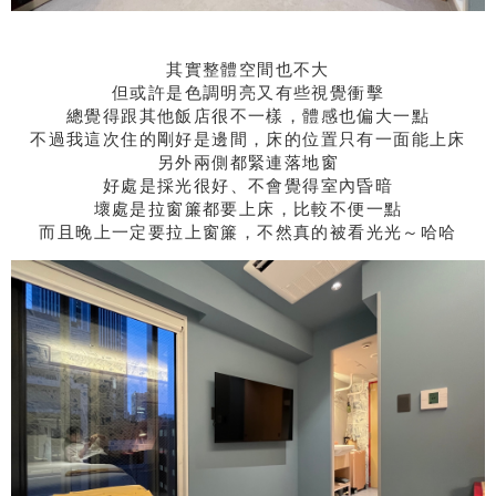
其實整體空間也不大
但或許是色調明亮又有些視覺衝擊
總覺得跟其他飯店很不一樣，體感也偏大一點
不過我這次住的剛好是邊間，床的位置只有一面能上床
另外兩側都緊連落地窗
好處是採光很好、不會覺得室內昏暗
壞處是拉窗簾都要上床，比較不便一點
而且晚上一定要拉上窗簾，不然真的被看光光～哈哈