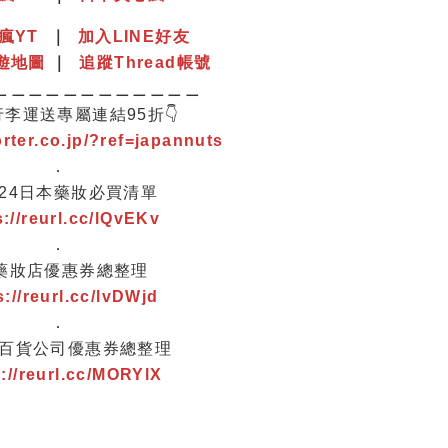
瘋YT
｜
加入LINE好友
遊地圖
｜
追蹤Thread帳號
＿＿＿＿＿＿＿＿＿＿＿＿
行李運送專屬連結95折👇
orter.co.jp/?ref=japannuts
．
2024日本藥妝必買清單
s://reurl.cc/lQvEKv
．
 藥妝店優惠券總整理
s://reurl.cc/lvDWjd
．
本百貨公司優惠券總整理
s://reurl.cc/MORYlX