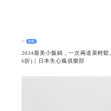
in
生活
2024最美小飯鍋，一次兩道菜輕鬆上桌！「r
6折)｜日本失心瘋俱樂部