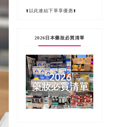
⬆️以此連結下單享優惠⬆️
2026日本藥妝必買清單