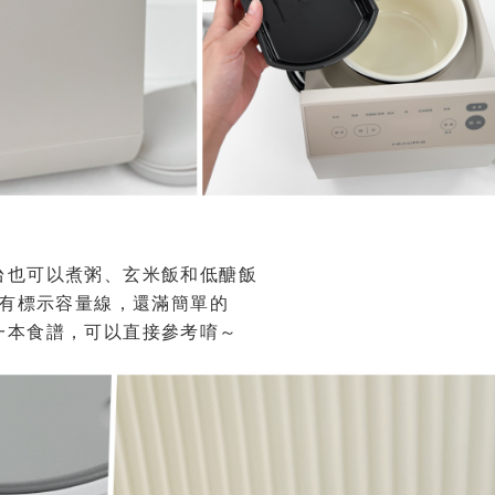
台也可以煮粥、玄米飯和低醣飯
有標示容量線，還滿簡單的
一本食譜，可以直接參考唷～