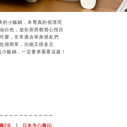
最美的小飯鍋，本尊真的很漂亮
油白色，放在廚房都賞心悅目
可愛，非常適合單身朋友們
也很簡單，功能又很多元
找小飯鍋，一定要來看看這篇！
＿＿＿＿＿＿＿＿＿＿＿
瘋
F
B
｜
日本失心瘋IG