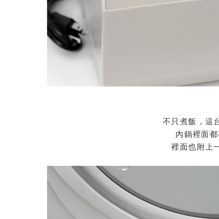
不只煮飯，這
內鍋裡面都
裡面也附上