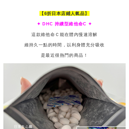
【6折日本店鋪人氣品】
✦ DHC 持續型維他命C ✦
這款維他命Ｃ能在體內慢速溶解
維持久一點的時間，以利身體充分吸收
是最近很熱門的商品！