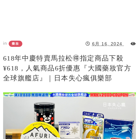
in
6月 16, 2024
藥妝
618年中慶特賣馬拉松🉐指定商品下殺
¥618，人氣商品6折優惠『大國藥妝官方
全球旗艦店』｜日本失心瘋俱樂部