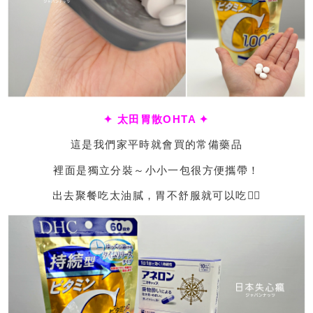
✦ 太田胃散OHTA ✦
這是我們家平時就會買的常備藥品
裡面是獨立分裝～小小一包很方便攜帶！
出去聚餐吃太油膩，胃不舒服就可以吃👍🏻