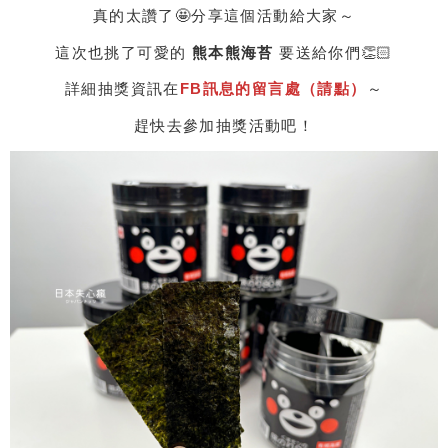
真的太讚了🤩分享這個活動給大家～
這次也挑了可愛的
熊本熊海苔
要送給你們👏🏻
詳細抽獎資訊在
FB訊息的留言處（請點）
～
趕快去參加抽獎活動吧！