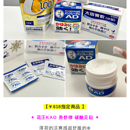
【￥618指定商品 】
✦ 花王KAO 美舒律 碳酸足貼 ✦
薄荷的涼爽感超舒服的❄️