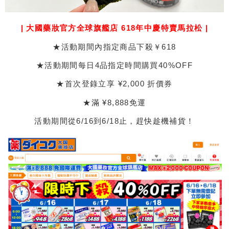
| 大國藥妝官方全球旗艦店 618年中慶特賣馬拉松 |
★活動期間內指定商品下殺￥618
★活動期間每日4品指定時間購買40%OFF
★首次登錄立享 ¥2,000 折價券
★滿 ¥8,888免運
活動期間從6/16到6/18止，趕快趁機補貨！