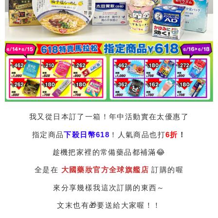
我又從日本訂了一箱！年中活動實在太優惠了
指定商品
下殺日幣618
！人氣商品也打
6折
！
趁機把家裡的常備藥品都補滿😂
全是在
大國藥妝官方全球旗艦店
訂購的喔
來分享幾樣我這次訂購的東西～
文末也有🎁要送給大家喔！！