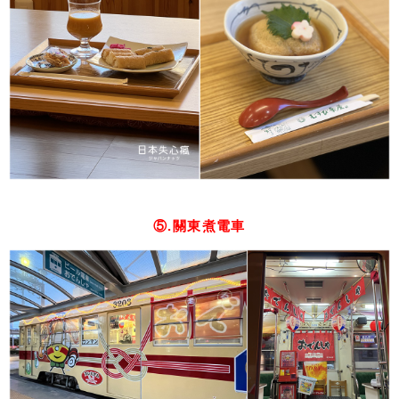
⑤.關東煮電車