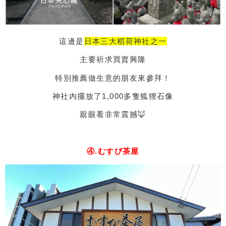
這邊是
日本三大稻荷神社之一
主要祈求買賣興隆
特別推薦做生意的朋友來參拜！
神社內擺放了1,000多隻狐狸石像
親眼看非常震撼🦊
④.むすび茶屋