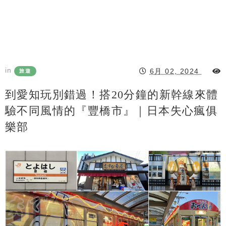
in
6月 02, 2024
旅遊
到愛知玩別錯過！搭20分鐘的新幹線來體
驗不同風情的『豐橋市』｜日本失心瘋俱
樂部