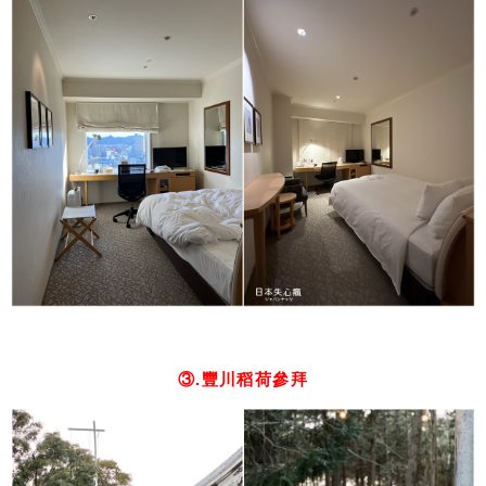
③.豐川稻荷參拜