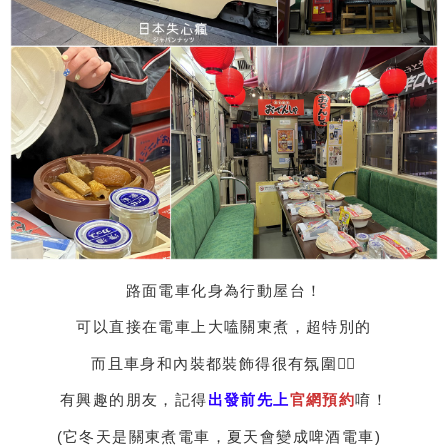
路面電車化身為行動屋台！
可以直接在電車上大嗑關東煮，超特別的
而且車身和內裝都裝飾得很有氛圍👍🏻
有興趣的朋友，記得
出發前先上
官網預約
唷！
(它冬天是關東煮電車，夏天會變成啤酒電車)