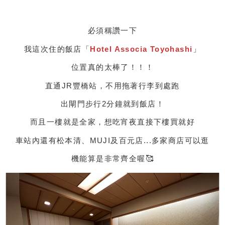
必須稱讚一下
我這次住的飯店「
Hotel Associa Toyohashi
」
位置真的太棒了！！！
直通JR豐橋站，不用拖著行李到處跑
出閘門步行2分鐘就到飯店！
而且一樓就是全家，想吃宵夜直接下樓買就好
車站內還有松本清、MUJI及百元店...多家商店可以逛
機能算是非常齊全喔🥰