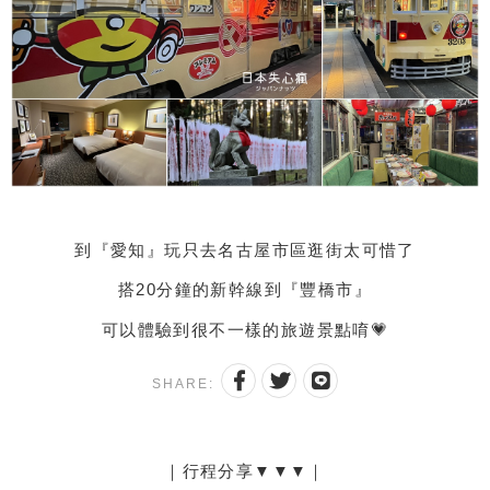
到『愛知』玩只去名古屋市區逛街太可惜了
搭20分鐘的新幹線到『豐橋市』
可以體驗到很不一樣的旅遊景點唷💗
SHARE:
｜行程分享▼▼▼｜