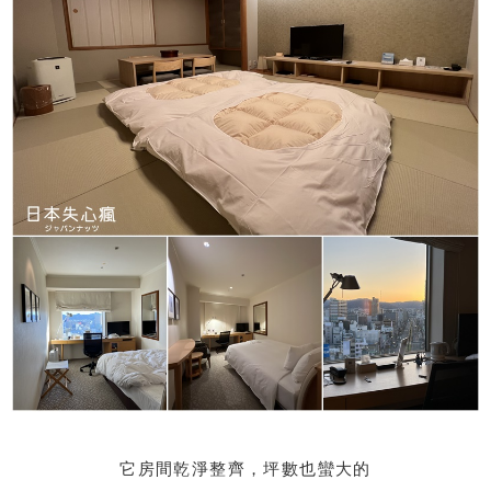
它房間乾淨整齊，坪數也蠻大的