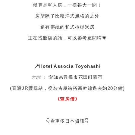
就算是單人房，一樣很大一間！
房型除了比較洋式風格的之外
還有傳統的和式榻榻米房
正在找飯店的話，可以參考這間唷💗
📍Hotel Associa Toyohashi
地址： 愛知県豊橋市花田町西宿
(直通JR豐橋站，從名古屋站搭新幹線過去約20分鐘)
《查房價》
👇看更多日本資訊👇