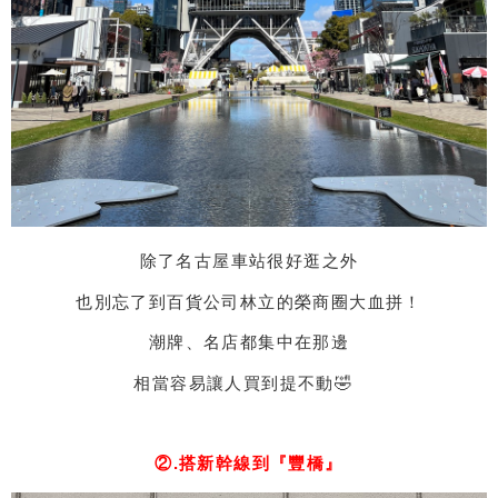
除了名古屋車站很好逛之外
也別忘了到百貨公司林立的榮商圈大血拼！
潮牌、名店都集中在那邊
相當容易讓人買到提不動🤣
②.搭新幹線到『豐橋』