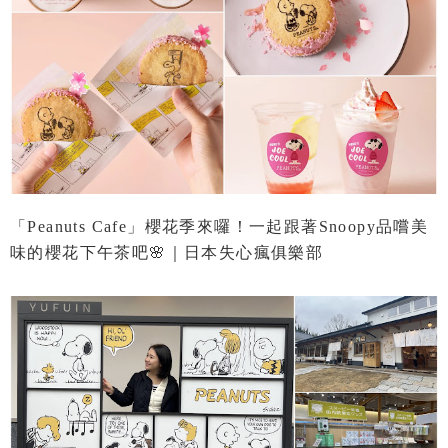
「Peanuts Cafe」櫻花季來囉！一起跟著Snoopy品嚐美
味的櫻花下午茶吧🌸｜日本失心瘋俱樂部