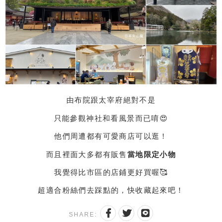
由布院跟太宰府絕對不是
只能參觀神社和看風景而已唷😍
他們周遭都有可愛商店可以逛！
而且裡面大多都有販售
當地限定小物
我覺得比市區的店鋪更好買喔🥰
超適合粉絲們去踩點的，快收藏起來吧！
SHARE: