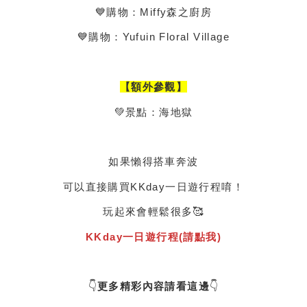
💙購物：Miffy森之廚房
💙購物：Yufuin Floral Village
【額外參觀】
💚景點：海地獄
如果懶得搭車奔波
可以直接購買KKday一日遊行程唷！
玩起來會輕鬆很多🥰
KKday一日遊行程(請點我)
👇
更多精彩內容請看這邊
👇