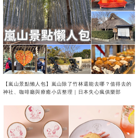
【嵐山景點懶人包】嵐山除了竹林還能去哪？值得去的
神社、咖啡廳與療癒小店整理｜日本失心瘋俱樂部