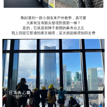
剛好遇到一群小朋友來戶外教學，真可愛
大家有沒有眼尖發現對面那一棟？
是的，它就是前陣子新開的麻布台之丘
我上回從它那邊拍東京鐵塔，這次就從鐵塔拍回去😎