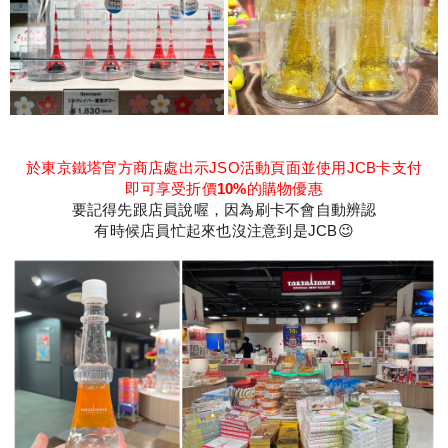
於東京鐵塔官方商店處出示JSO活動頁面並使用JCB卡支付
即可享受折價
10%
的購物優惠
要記得先跟店員說喔，因為刷卡不會自動辨認
有時候店員忙起來也沒注意到是JCB😉