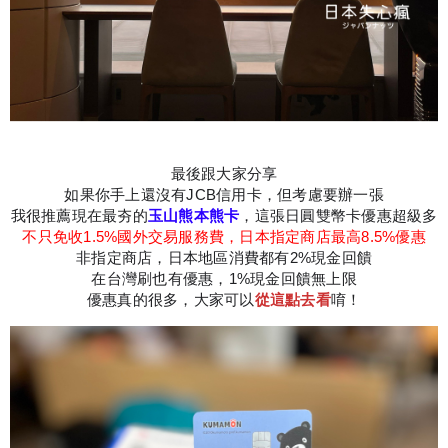
最後跟大家分享
如果你手上還沒有JCB信用卡，但考慮要辦一張
我很推薦現在最夯的
玉山熊本熊卡
，這張日圓雙幣卡優惠超級多
不只免收1.5%國外交易服務費，日本指定商店最高8.5%優惠
非指定商店，日本地區消費都有2%現金回饋
在台灣刷也有優惠，1%現金回饋無上限
優惠真的很多，大家可以
從這點去看
唷！