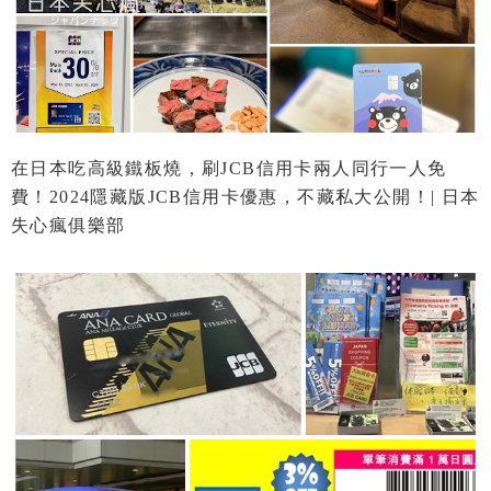
在日本吃高級鐵板燒，刷JCB信用卡兩人同行一人免
費！2024隱藏版JCB信用卡優惠，不藏私大公開！| 日本
失心瘋俱樂部