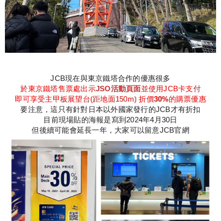
JCB現在與東京鐵塔合作的優惠很多
於東京鐵塔售票處出示
JSO活動頁面
並使用JCB卡支付
即可享受主甲板展望台(距地面150m) 折價
30%
的購票優惠
要注意，這只有針對日本以外國家發行的JCB才有折扣
目前現場貼的海報是寫到2024年4月30日
但後續可能會延長一年，大家可以留意JCB官網