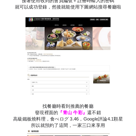
接著使用收到的會員編號＋註冊時輸入的密碼
就可以成功登錄，然後就能使用下圖網站搜尋餐廳啦
找餐廳時看到推薦的餐廳
發現裡面的
『青山 牛彩』
還不錯
高級鐵板燒料理，食べログ 3.46，Google評論4.1顆星
所以就預約了這間，一家三口來享用