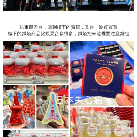
結束觀景台，回到樓下的賣店，又是一波買買買
樓下的鐵塔商品比觀景台多很多，鐵塔控來這裡要注意錢包