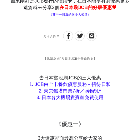
如果剛好是JCB發行的信用卡，在日本能享有的優惠更多
這篇就來分享3個
在日本刷JCB的好康優惠💗
（其中一個真的很少人知道）
SHARE:
【此篇為 #PR 日本JCB合作邀約文】
去日本當地刷JCB的三大優惠
1. JCB白金卡餐飲優惠服務－招待日和
2. 東京鐵塔門票7折／購物9折
3. 日本各大機場貴賓室免費使用
《優惠一》
3大優惠裡面最想分享給大家的