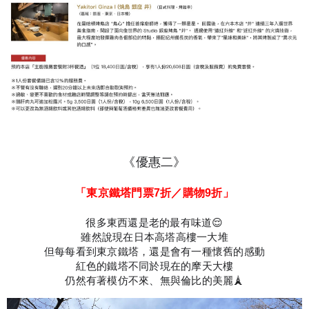
《優惠二》
「東京鐵塔門票7折／購物9折」
很多東西還是老的最有味道😌
雖然說現在日本高塔高樓一大堆
但每每看到東京鐵塔，還是會有一種懷舊的感動
紅色的鐵塔不同於現在的摩天大樓
仍然有著模仿不來、無與倫比的美麗🗼