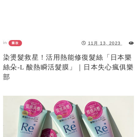
in
11月 13, 2023
藥妝
染燙髮救星！活用熱能修復髮絲「日本樂
絲朵-L 酸熱瞬活髮膜」｜日本失心瘋俱樂
部