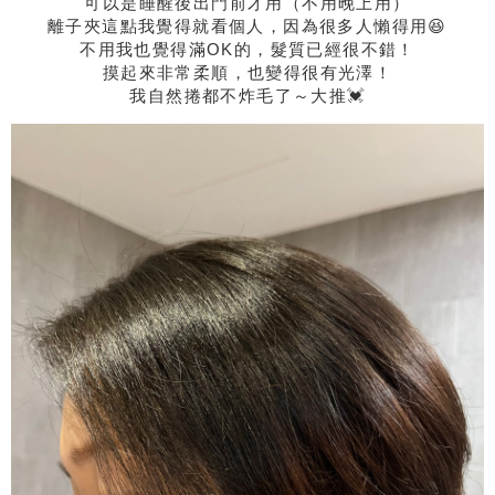
可以是睡醒後出門前才用（不用晚上用）
離子夾這點我覺得就看個人，因為很多人懶得用😆
不用我也覺得滿OK的，髮質已經很不錯！
摸起來非常柔順，也變得很有光澤！
我自然捲都不炸毛了～大推💓