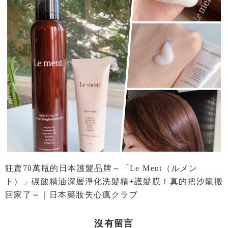
狂賣78萬瓶的日本護髮品牌～「Le Ment（ルメン
ト）」碳酸精油深層淨化洗髮精+護髮膜！真的把沙龍搬
回家了～｜日本藥妝失心瘋クラブ
沒有留言