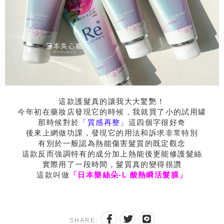
這款護髮真的讓我大大驚艷！
今年初在藥妝店發現它的時候，我就買了小的試用罐
那時候對於
「質感再整」
這四個字很好奇
後來上網做功課，發現它的用法和訴求非常特別
有別於一般認為熱能傷害髮質的既定觀念
這款反而強調特有的成分加上熱能後更能修護髮絲
實際用了一段時間，髮質真的變得很讚
這款叫做
「日本樂絲朵-L 酸熱瞬活髮膜」
SHARE: