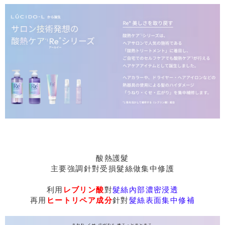
酸熱護髮
主要強調針對受損髮絲做集中修護
利用
レブリン酸
對
髮絲內部濃密浸透
再用
ヒートリペア成分
針對
髮絲表面集中修補