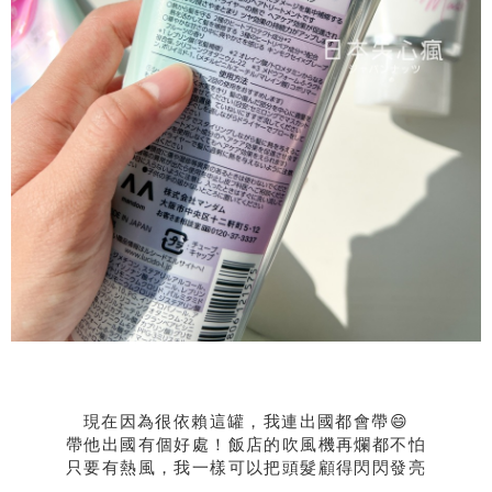
現在因為很依賴這罐，我連出國都會帶😄
帶他出國有個好處！飯店的吹風機再爛都不怕
只要有熱風，我一樣可以把頭髮顧得閃閃發亮