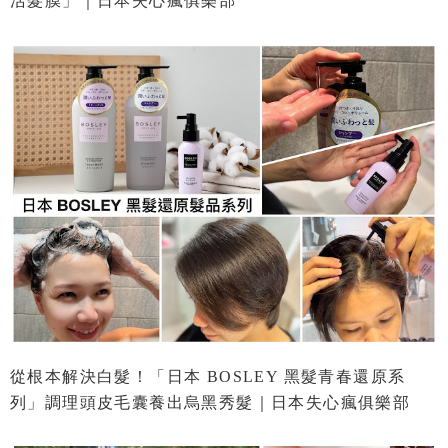
活髮膜」｜日本失心瘋俱樂部
從根本解決白髮！「日本 BOSLEY 黑髮青春還原系
列」調理頭皮毛囊養出烏黑秀髮｜日本失心瘋俱樂部