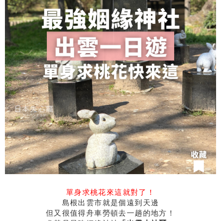
單身求桃花來這就對了！
島根出雲市就是個遠到天邊
但又很值得舟車勞頓去一趟的地方！