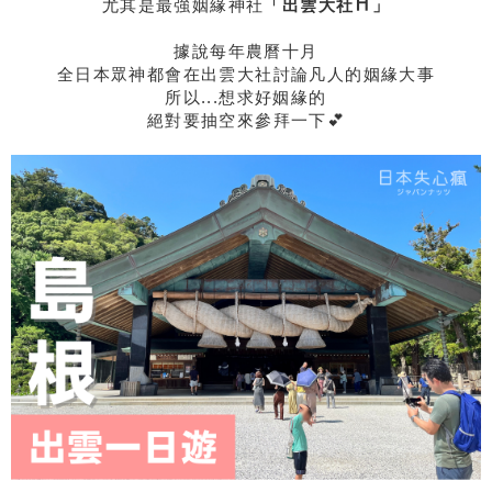
尤其是最強姻緣神社
「出雲大社⛩」
據說每年農曆十月
全日本眾神都會在出雲大社討論凡人的姻緣大事
所以...想求好姻緣的
絕對要抽空來參拜一下💕