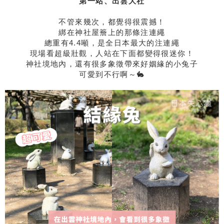
第一站、出雲大社
不管來幾次，都覺得很震撼！
綁在神社屋簷上的那條注連繩
總重有4.4噸，是全日本最大的注連繩
現場看超級壯觀，人站在下面都變得很迷你！
神社境地內，還有很多象徵帶來好姻緣的小兔子
可愛到不行啊～🐇