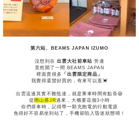
第六站、BEAMS JAPAN IZUMO
沒想到在
出雲大社前車站
旁邊
竟然開了一間 BEAMS JAPAN
裡面賣很多
「出雲限定商品」
我覺得還蠻好買的，有來可以逛💓
出雲這邊其實不難抵達，就是乘車時間有點長😆
從
岡山搭JR
過來，大概要花個3小時
你們搭車時，記得帶一顆充飽電的行動電源
免得好不容易坐到站了，手機卻陷入昏迷狀態唷！