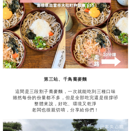
第三站、千鳥蕎麥麵
這間是三段割子蕎麥麵，一次就能吃到三種口味
雖然每份的份量都不多，但是全部吃完還是很撐🤣
整體來說，好吃、環境又乾淨
老闆也很親切唷，分享給你們！