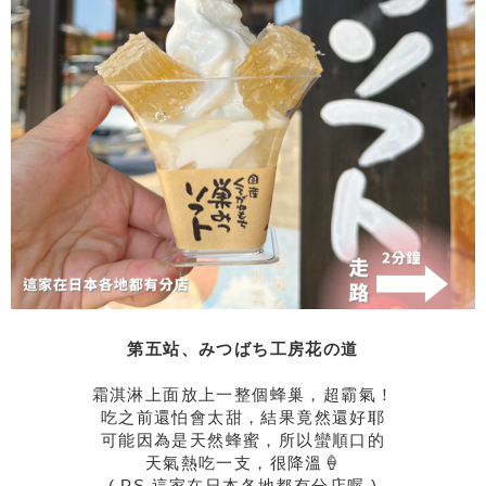
第五站、みつばち工房花の道
霜淇淋上面放上一整個蜂巢，超霸氣！
吃之前還怕會太甜，結果竟然還好耶
可能因為是天然蜂蜜，所以蠻順口的
天氣熱吃一支，很降溫🍦
( PS.這家在日本各地都有分店喔 )