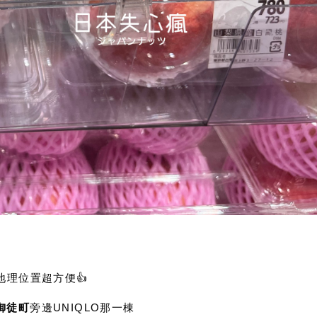
地理位置超方便👍
 御徒町
旁邊UNIQLO那一棟