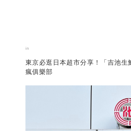
in
東京必逛日本超市分享！「吉池生
瘋俱樂部