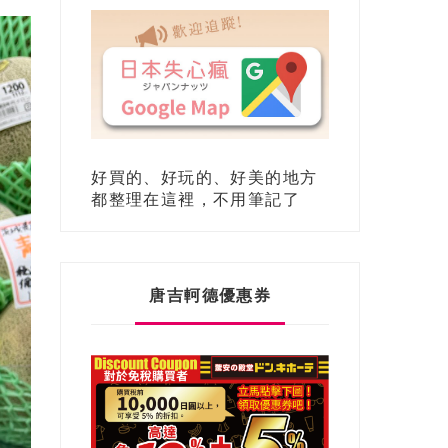
好買的、好玩的、好美的地方
都整理在這裡，不用筆記了
唐吉軻德優惠券