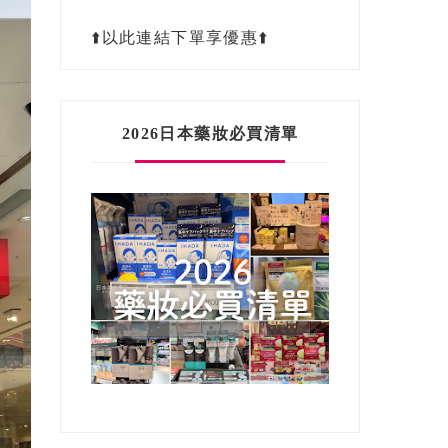
⬆️以此連結下單享優惠⬆️
2026日本藥妝必買清單