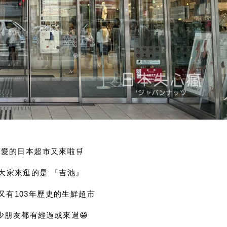
愛的日本超市又來啦🛒
大家來逛的是 『吉池』
又有103年歷史的生鮮超市
少朋友都有經過或來過😁