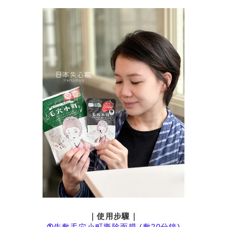
｜使用步驟｜
①
先敷毛穴小町撕除面膜 (敷20分鐘)