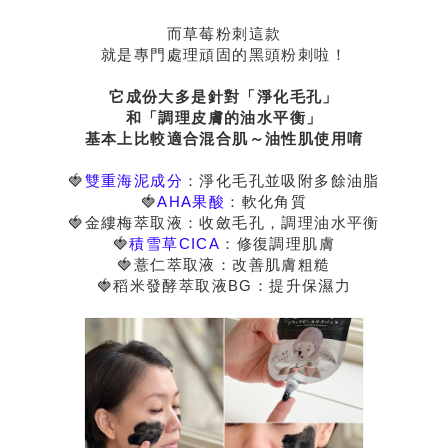
而草莓粉刺這款
就是專門處理頑固的黑頭粉刺啦！
它成份大多是針對「淨化毛孔」
和「調理皮膚的油水平衡」
基本上比較適合混合肌～油性肌使用唷
🍓
雙重海泥成分
：淨化毛孔並吸附多餘油脂
🍓
AHA果酸
：軟化角質
🍓金縷梅萃取液：收斂毛孔，調理油水平衡
🍓
積雪草CICA
：修復調理肌膚
🍓薏仁萃取液：改善肌膚粗糙
🍓稻米發酵萃取液BG：提升保濕力