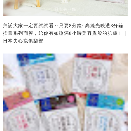
拜託大家一定要試試看～只要8分鐘~高絲光映透8分鐘
插畫系列面膜，給你有如睡滿8小時美容覺般的肌膚！｜
日本失心瘋俱樂部