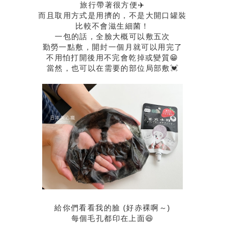
旅行帶著很方便✈️
而且取用方式是用擠的，不是大開口罐裝
比較不會滋生細菌！
一包的話，全臉大概可以敷五次
勤勞一點敷，開封一個月就可以用完了
不用怕打開後用不完會乾掉或變質😁
當然，也可以在需要的部位局部敷💓
給你們看看我的臉 (好赤裸啊～)
每個毛孔都印在上面😆