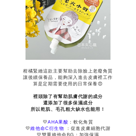
柑橘緊緻這款主要幫助去除臉上老廢角質
讓後續保養品，能夠深入進去皮膚裡工作
算是定期需要使用的日常保養😍
裡頭除了有幫助肌膚代謝的成分
還添加了很多保濕成分
所以
乾肌、毛孔粗大缺水也能用！
💛
AHA果酸
：軟化角質
💛
維他命C衍生物
：促進皮膚細胞代謝
💛雙重維他命BG：加強保濕