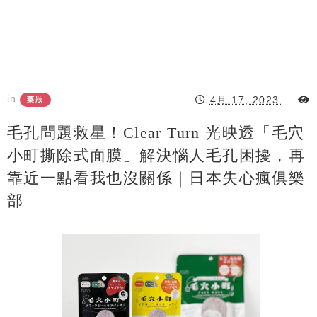
in
4月 17, 2023
藥妝
毛孔問題救星！Clear Turn 光映透「毛穴
小町撕除式面膜」解決惱人毛孔困擾，再
靠近一點看我也沒關係｜日本失心瘋俱樂
部