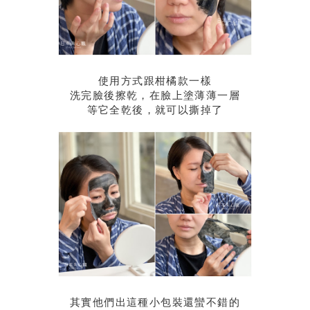
使用方式跟柑橘款一樣
洗完臉後擦乾，在臉上塗薄薄一層
等它全乾後，就可以撕掉了
其實他們出這種小包裝還蠻不錯的