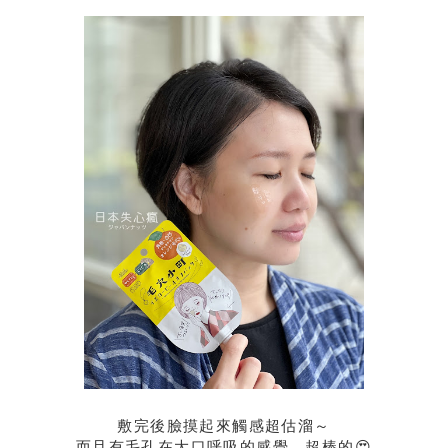
敷完後臉摸起來觸感超估溜～
而且有毛孔在大口呼吸的感覺，超棒的😍