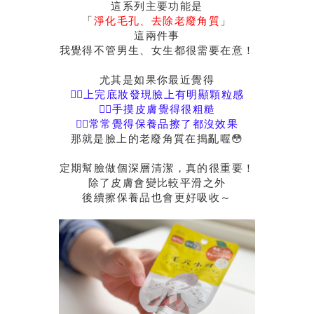
這系列主要功能是
「
淨化毛孔、去除老廢角質
」
這兩件事
我覺得不管男生、女生都很需要在意！
尤其是如果你最近覺得
👉🏻上完底妝發現臉上有明顯顆粒感
👉🏻手摸皮膚覺得很粗糙
👉🏻常常覺得保養品擦了都沒效果
那就是臉上的老廢角質在搗亂喔😳
定期幫臉做個深層清潔，真的很重要！
除了皮膚會變比較平滑之外
後續擦保養品也會更好吸收～