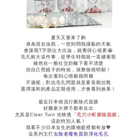
夏天又要來了齁
身為混合油肌，一想到悶熱濕黏的天氣
會讓我T字部位大出油，就覺得心很累😭
毛孔粗大這件事，從學生時期就一直纏著我
雖然在一般社交距離下看不清楚
但自己照鏡子的時候，就整個很明顯！
每次看到心情都很阿雜
不過呢，對抗毛孔問題就是要長期抗戰
選擇溫和的產品定期使用，才會看到效果！
最近日本很流行撕除式面膜
好幾家大牌子都有在出
尤其是Clear Turn 光映透「
毛穴小町撕除面膜
」
這款特別人氣！
我看不少日本女生的購物籃裡都有放💖
這系列主打
去除老廢角質
跟
淨化毛孔