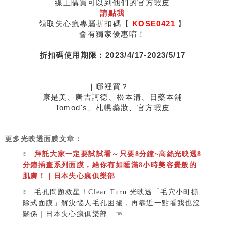
線上購買可以到他們的官方蝦皮
請點我
領取失心瘋專屬折扣碼【
KOSE0421
】
會有獨家優惠唷！
折扣碼使用期限：2023/4/17-2023/5/17
｜哪裡買？｜
康是美、唐吉訶德、松本清、日藥本舖
Tomod's、札幌藥妝、官方蝦皮
更多光映透面膜文章：
拜託大家一定要試試看～只要8分鐘~高絲光映透8
分鐘插畫系列面膜，給你有如睡滿8小時美容覺般的
肌膚！｜日本失心瘋俱樂部
毛孔問題救星！Clear Turn 光映透「毛穴小町撕
除式面膜」解決惱人毛孔困擾，再靠近一點看我也沒
關係｜日本失心瘋俱樂部 ☜