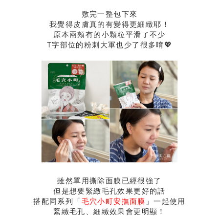
敷完一整包下來
我覺得皮膚真的有變得更細緻耶！
原本兩頰有的小顆粒平滑了不少
T字部位的粉刺大軍也少了很多唷💖
雖然單用撕除面膜已經很強了
但是想要緊緻毛孔效果更好的話
搭配同系列「
毛穴小町安撫面膜
」一起使用
緊緻毛孔、細緻效果會更明顯！