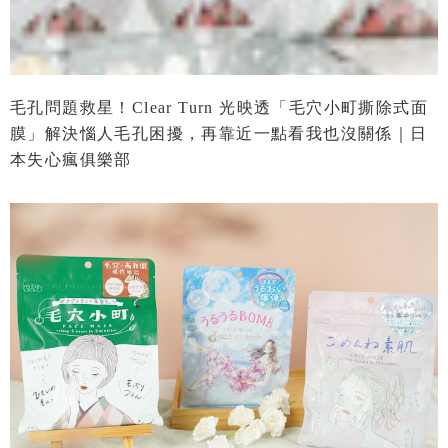
毛孔問題救星！Clear Turn 光映透「毛穴小町撕除式面
膜」解決惱人毛孔困擾，再靠近一點看我也沒關係｜日
本失心瘋俱樂部