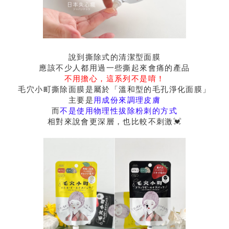
說到撕除式的清潔型面膜
應該不少人都用過一些撕起來會痛的產品
不用擔心，這系列不是唷！
毛穴小町撕除面膜是屬於「溫和型的毛孔淨化面膜」
主要是
用成份來調理皮膚
而
不是使用物理性拔除粉刺的方式
相對來說會更深層，也比較不刺激💓