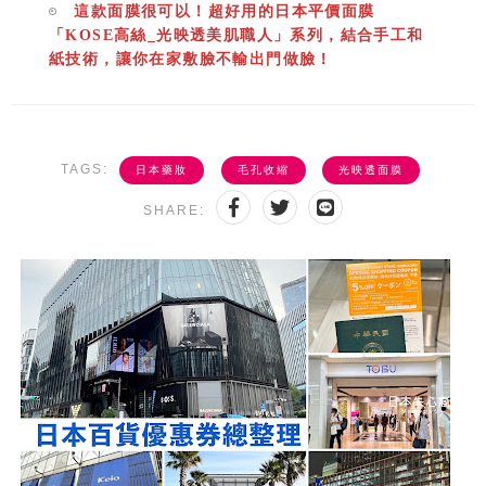
這款面膜很可以！超好用的日本平價面膜
「KOSE高絲_光映透美肌職人」系列，結合手工和
紙技術，讓你在家敷臉不輸出門做臉！
TAGS:
日本藥妝
毛孔收縮
光映透面膜
SHARE: