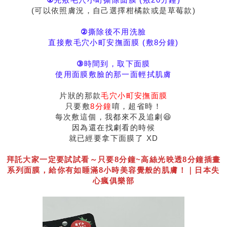
(可以依照膚況，自己選擇柑橘款或是草莓款)
②
撕除後不用洗臉
直接敷毛穴小町安撫面膜 (敷8分鐘)
③
時間到，取下面膜
使用面膜敷臉的那一面輕拭肌膚
片狀的那款
毛穴小町安撫面膜
只要敷
8分鐘
唷，超省時！
每次敷這個，我都來不及追劇😆
因為還在找劇看的時候
就已經要拿下面膜了 XD
拜託大家一定要試試看～只要8分鐘~高絲光映透8分鐘插畫
系列面膜，給你有如睡滿8小時美容覺般的肌膚！｜日本失
心瘋俱樂部