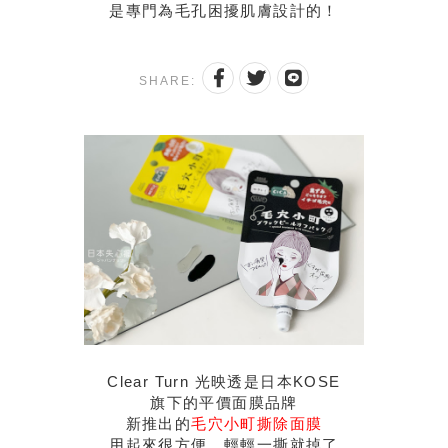
是專門為毛孔困擾肌膚設計的！
SHARE:
Clear Turn 光映透是日本KOSE
旗下的平價面膜品牌
新推出的
毛穴小町撕除面膜
用起來很方便，輕輕一撕就掉了