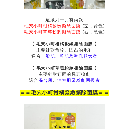
這系列一共有兩款
毛穴小町柑橘緊緻撕除面膜
(左，黃色)
毛穴小町草莓粉刺撕除面膜
(右，黑色)
【 毛穴小町柑橘緊緻撕除面膜
】
主要針對角栓、凹凸的毛孔
適合
一般肌
、
乾肌及毛孔粗大者
【
毛穴小町
草莓粉刺撕除面膜 】
主要針對頑固的黑頭粉刺
適合
混合肌
、
油性肌
及粉刺困擾者
＝＝
毛穴小町
柑橘緊緻撕除面膜＝＝