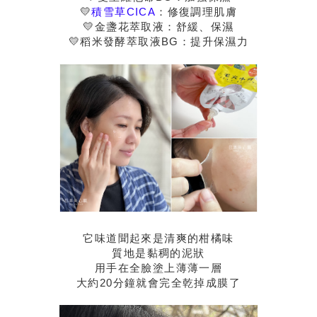
💛
積雪草CICA
：修復調理肌膚
💛金盞花萃取液：舒緩、保濕
💛稻米發酵萃取液BG：提升保濕力
它味道聞起來是清爽的柑橘味
質地是黏稠的泥狀
用手在全臉塗上薄薄一層
大約20分鐘就會完全乾掉成膜了