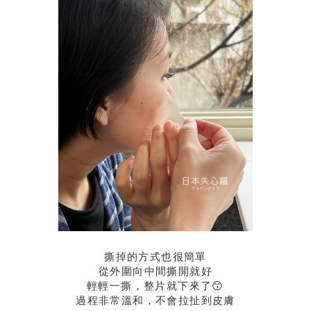
撕掉的方式也很簡單
從外圍向中間撕開就好
輕輕一撕，整片就下來了😙
過程非常溫和，不會拉扯到皮膚