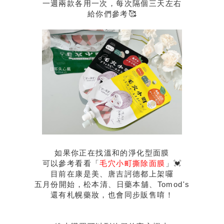
一週兩款各用一次，每次隔個三天左右
給你們參考🥰
如果你正在找溫和的淨化型面膜
可以參考看看「
毛穴小町撕除面膜
」💓
目前在康是美、唐吉訶德都上架囉
五月份開始，松本清、日藥本舖、Tomod's
還有札幌藥妝，也會同步販售唷！