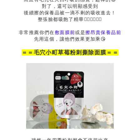
對了，還可以明顯感受到
後續擦的保養品被一滴不剩的吸收進去！
整張臉都吸飽了精華👍🏻👍🏻👍🏻
非常推薦你們在
敷面膜前
或是
擦昂貴保養品前
先用這個，讓他們效果更加乘😘
＝＝
毛穴小町
草莓粉刺撕除面膜＝＝