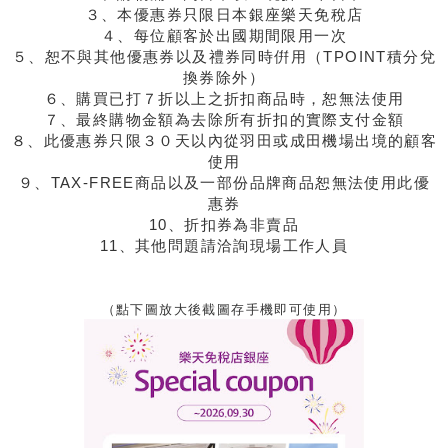
３、本優惠券只限日本銀座樂天免稅店
４、每位顧客於出國期間限用一次
５、恕不與其他優惠券以及禮券同時倂用（TPOINT積分兌
換券除外）
６、購買已打７折以上之折扣商品時，恕無法使用
７、最終購物金額為去除所有折扣的實際支付金額
８、此優惠券只限３０天以內從羽田或成田機場出境的顧客
使用
９、TAX-FREE商品以及一部份品牌商品恕無法使用此優
惠券
10、折扣券為非賣品
11、其他問題請洽詢現場工作人員
（點下圖放大後截圖存手機即可使用）