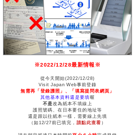
※2022/12/28最新情報※
從今天開始(2022/12/28)
Visit Japan Web事前登錄
無需再「登錄護照」、「填寫提問表網頁」
其他基本資料還是要填
喔
不是
改為紙本不填線上
護照號碼、在日本要住的地址等
還是跟以往紙本一樣，需要線上先填
（如12/27前已填完，
請點此查看
）