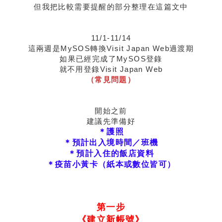
但我把比較需要提醒的部分整理在這篇文中
11/1-11/14
這兩週是MySOS轉換Visit Japan Web過渡期
如果已經完成了MySOS登錄
就不用登錄Visit Japan Web
（常見問題）
開始之前
建議先準備好
＊護照
＊預計出入境時間／班機
＊預計入住的飯店資料
＊疫苗小黃卡（紙本或數位皆可）
第一步
《建立新帳號》