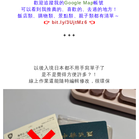
歡迎追蹤我的
Google Map
帳號
可以看到我推薦的、喜歡的、去過的地方！
飯店類、購物類、景點類、親子類都有清單～
👉
bit.ly/3UjtMz6
👈
✦
✦
✦
以後入境日本都不用手寫單子了
是不是覺得方便許多？！
線上作業還能隨時編輯修改，很環保