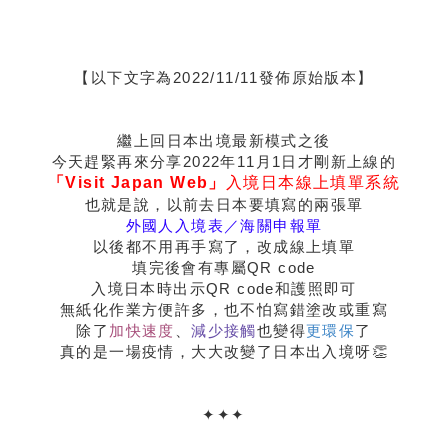
【以下文字為2022/11/11發佈原始版本】
繼上回日本出境最新模式之後
今天趕緊再來分享2022年11月1日才剛新上線的
「Visit Japan Web」
入境日本線上填單系統
也就是說，以前去日本要填寫的兩張單
外國人入境表／海關申報單
以後都不用再手寫了，改成線上填單
填完後會有專屬QR code
入境日本時出示QR code和護照即可
無紙化作業方便許多，也不怕寫錯塗改或重寫
除了
加快速度
、
減少接觸
也變得
更環保
了
真的是一場疫情，大大改變了日本出入境呀👏
✦
✦
✦