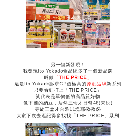
另一個新發現！
我發現Ito Yokado食品區多了一個新品牌
叫做
「THE PRICE」
這是Ito Yokado訴求CP值極高的
原創品牌
新系列
只要看到打上「THE PRICE」
就代表是單價低的高品質好物
像下圖的納豆，居然三盒才日幣48(未稅)
等於三盒才台幣11塊耶😱😱😱
大家下次去逛記得多找找「THE PRICE」系列