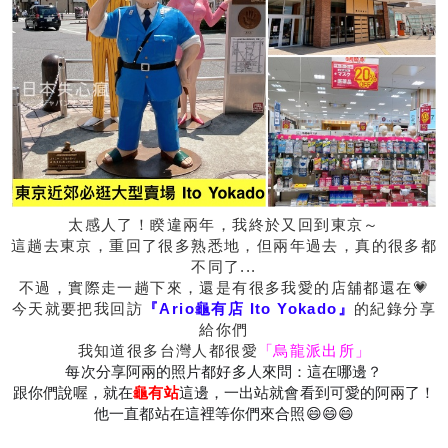
太感人了！睽違兩年，我終於又回到東京～
這趟去東京，重回了很多熟悉地，但兩年過去，真的很多都
不同了...
不過，實際走一趟下來，還是有很多我愛的店舖都還在💗
今天就要把我回訪
『Ario龜有店 Ito Yokado』
的紀錄分享
給你們
我知道很多台灣人都很愛
「
烏龍派出所
」
每次分享阿兩的照片都好多人來問：這在哪邊？
跟你們說喔，就在
龜有站
這邊，一出站就會看到可愛的阿兩了！
他一直都站在這裡等你們來合照😄😄😄