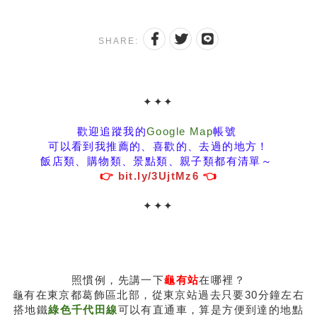
SHARE:
✦
✦
✦
歡迎追蹤我的
Google Map
帳號
可以看到我推薦的、喜歡的、去過的地方！
飯店類、購物類、景點類、親子類都有清單～
👉
bit.ly/3UjtMz6
👈
✦
✦
✦
照慣例，先講一下
龜有站
在哪裡？
龜有在東京都葛飾區北部，從東京站過去只要30分鐘左右
搭地鐵
綠色千代田線
可以有直通車，算是方便到達的地點