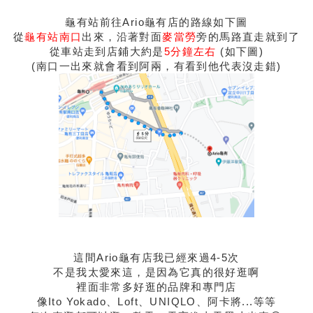
龜有站前往Ario龜有店的路線如下圖
從
龜有站南口
出來，沿著對面
麥當勞
旁的馬路直走就到了
從車站走到店鋪大約是
5分鐘左右
(如下圖)
(南口一出來就會看到阿兩，有看到他代表沒走錯)
這間Ario龜有店我已經來過4-5次
不是我太愛來這，是因為它真的很好逛啊
裡面非常多好逛的品牌和專門店
像Ito Yokado、Loft、UNIQLO、阿卡將...等等