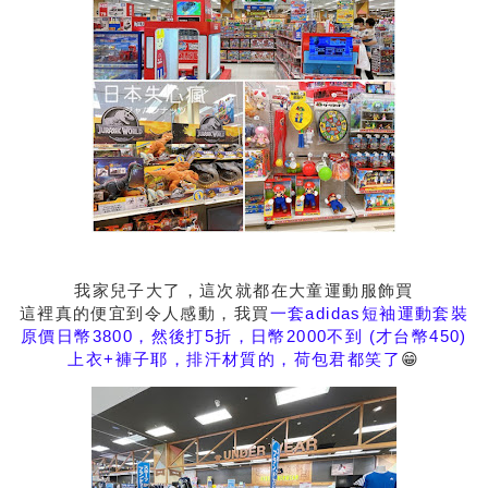
我家兒子大了，這次就都在大童運動服飾買
這裡真的便宜到令人感動，我買
一套adidas短袖運動套裝
原價日幣3800，然後打5折，日幣2000不到 (才台幣450)
上衣+褲子耶，排汗材質的，荷包君都笑了
😁