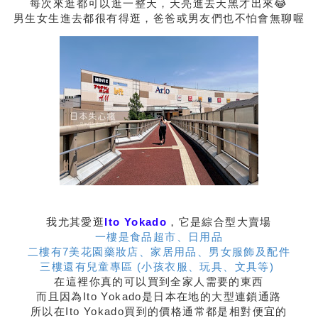
每次來逛都可以逛一整天，天亮進去天黑才出來😂
男生女生進去都很有得逛，爸爸或男友們也不怕會無聊喔
我尤其愛逛
Ito Yokado
，它是綜合型大賣場
一樓是食品超市、日用品
二樓有7美花園藥妝店、家居用品、男女服飾及配件
三樓還有兒童專區 (小孩衣服、玩具、文具等)
在這裡你真的可以買到全家人需要的東西
而且因為Ito Yokado是日本在地的大型連鎖通路
所以在Ito Yokado買到的價格通常都是相對便宜的