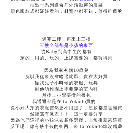
推出一系列適合戶外活動穿的服裝
顏色跟款式都滿好看的，材質也都不錯，值得推薦💖
逛完二樓，再來上三樓
三樓全部都是小孩的東西
從Baby到高中生的都有
穿的、用的、玩的、上課需要的...都買得到
因為我家有個10歲兒
所以我從來沒省略過此區，實在太好買
從我兒子小時候的衣服、玩具
到他幼稚園上學要穿的室內鞋
然後上小學要揹的書包
我通通都是在Ito Yokado買的！
從小到大穿的衣服當然更不用提了，超多都是這裡買
然後還有泳衣！！！這一定要分享
因為他們這裡的小孩泳衣超多選擇，非常推薦來這買
反正呢！你有缺小孩的東西，來Ito Yokado準沒錯😆