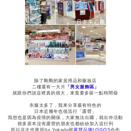
除了剛剛的家居用品和藥妝店
二樓還有一大片
「男女服飾區」
就跟你們說這裡真的很大，來逛要多留一點時間😄
衣服太多了，我來分享最有特色的
日本近幾年也很流行「露營」
我想也是因為疫情的關係，大家無法出國，就出外活動
很多原本沒有露營的朋友也都紛紛加入這行列
所以這次也發現Ito Yokado跟
露營品牌LOGOS
合作