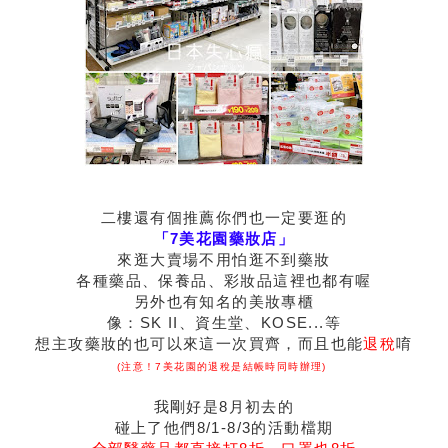
二樓還有個推薦你們也一定要逛的
「7美花園藥妝店」
來逛大賣場不用怕逛不到藥妝
各種藥品、保養品、彩妝品這裡也都有喔
另外也有知名的美妝專櫃
像：SK II、資生堂、KOSE...等
想主攻藥妝的也可以來這一次買齊，而且也能
退稅
唷
(注意！7美花園的退稅是結帳時同時辦理)
我剛好是8月初去的
碰上了他們8/1-8/3的活動檔期