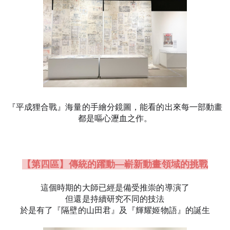
『平成狸合戰』海量的手繪分鏡圖，
能看的出來每一部動畫
都是嘔心瀝血之作。
【第四區】傳統的躍動—嶄新動畫領域的挑戰
這個時期的大師已經是備受推崇的導演了
但還是持續研究不同的技法
於是有了
『隔壁的山田君』及
『輝耀姬物語』的誕生