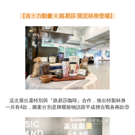
【吉卜力動畫 X 路易莎 限定杯身登場】
這次展出還特別與『路易莎咖啡』合作，推出特製杯身
一共有4款，圖案分別是輝耀姬物語跟平成狸合戰各兩款😍