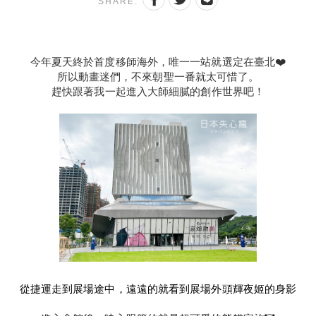
SHARE:
今年夏天終於首度移師海外，唯一一站就選定在臺北❤️
所以動畫迷們，不來朝聖一番就太可惜了。
趕快跟著我一起進入大師細膩的創作世界吧！
從捷運走到展場途中，遠遠的就看到展場外頭輝夜姬的身影