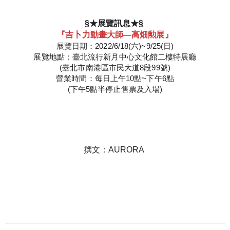
§★展覽訊息★§ 
『吉卜力動畫大師—高畑勲展』
展覽日期：2022/6/18(六)~9/25(日)

展覽地點：臺北流行新月中心文化館二樓特展廳

(臺北市南港區市民大道8段99號)

營業時間：每日上午10點~下午6點

(下午5點半停止售票及入場)
撰文：AURORA 