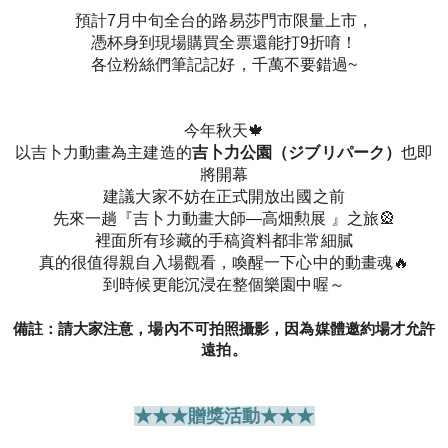
預計7月中旬全台的路易莎門市限量上市，
憑杯身到現場購買全票還能打9折唷！
各位粉絲們筆記記好，千萬不要錯過~
今年秋天🍁
以吉卜力動畫為主建造的
吉卜力公園（ジブリパーク）
也即
將開幕
建議大家不妨在正式開放出國之前
先來一趟『吉卜力動畫大師—高畑勲展 』之旅🎡
裡面所有珍藏的手稿資料都非常細膩
真的很值得親自入場觀看，
喚醒一下心中的動畫魂🔥
到時候更能沉浸在整個樂園中喔～
備註：請大家注意，場內不可拍照攝影，因為媒體邀約場才允許
遠拍。
★★★贈獎活動★★★