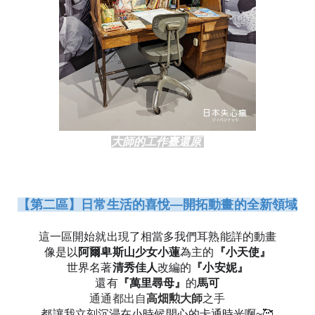
大師的工作臺還原 
【第二區】日常生活的喜悅—開拓動畫的全新領域
這一區開始就出現了相當多我們耳熟能詳的動畫
像是以
阿爾卑斯山少女小蓮
為主的
『
小天使
』
世界名著
清秀佳人
改編的
『
小安妮
』
還有
『
萬里尋母
』
的
馬可
通通都出自
高畑勲大師
之手
都讓我立刻沉浸在小時候開心的卡通時光啊~🥰