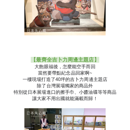
【最齊全吉卜力周邊主題店】
大飽眼福後，怎麼能空手而回
當然要帶點紀念品回家啊~
一樓現場打造了40坪的吉卜力周邊主題店
除了台灣展場獨家的商品外
特別從日本展場進口的擦手巾、小醬油碟等等商品
讓大家不用出國就能滿載而歸！