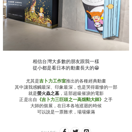
相信台灣大多數的朋友跟我一樣
從小都是看日本的動畫長大的😁
尤其是
吉卜力工作室
推出的各種經典動畫
其中讓我感觸最深、印象最深，也是哭得最慘的一部
就是
螢火蟲之墓
，這部超級催淚的電影
正是出自
《吉卜力三巨頭之一高畑勲大師》
之手
大師的個展，在日本各地巡迴的時候
可以說是一票難求，場場爆滿