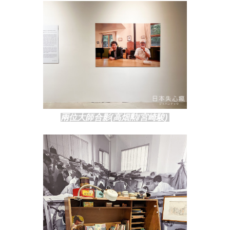
兩位大師合影(
高畑勲/
宮崎駿) 