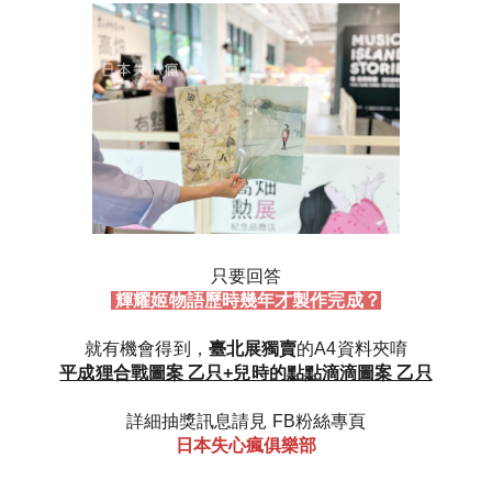
只要回答
 輝耀姬物語歷時幾年才製作完成？
就有機會得到，
臺北展獨賣
的
A4資料夾唷
平成狸合戰圖案 乙只+
兒時的點點滴滴圖案 乙只
詳細抽獎訊息請見 FB粉絲專頁
 日本失心瘋俱樂部 