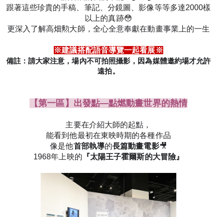
跟著這些珍貴的手稿、筆記、分鏡圖
、影像
等
等
多達2000樣
以上的真跡😳
更深入了解高
畑勲大師，
全心全意奉獻在動畫事業上的一生
※建議搭配語音導覽一起看展※
備註：請大家注意，場內不可拍照攝影，因為媒體邀約場才允許
遠拍。
【第一
區】出發點—點燃動畫世界的熱情
主要在介紹大師的起點，
能看到他最初在東映時期的各種作品
像是他
首部執導
的
長篇動畫電影
🎥
1968年上映的
『太陽王子霍爾斯的大冒險
』