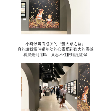
小時候每看必哭的『螢火蟲之墓』
真的讓我當時還年幼的心靈受到強大的震
撼
看展走到這區，又忍不住眼眶泛紅😭