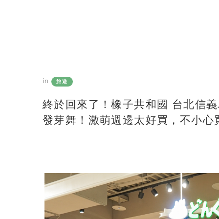
in
旅遊
終於回來了！橡子共和國 台北信義
發芽舞！激萌週邊太好買，不小心買