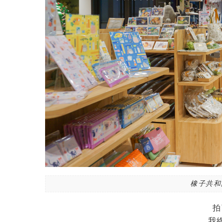
橡子共和
拍
我