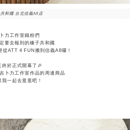
共和國 台北信義A8店
卜力工作室鐵粉們
定要去報到的橡子共和國
從ATT 4 FUN搬到信義A8囉！
天終於正式開幕了🎉
吉卜力工作室作品的周邊商品
跟我一起去逛逛吧！