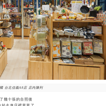
國 台北信義A8店 店內陳列
了幾十張的合照後
終於走進店裡逛逛了