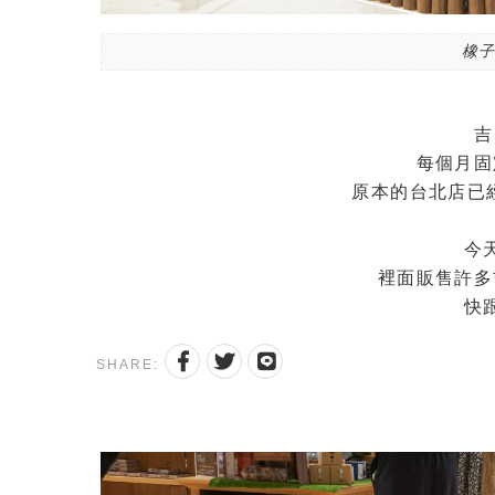
橡子
吉
每個月固
原本的台北店已經
今
裡面販售許多
快
SHARE: