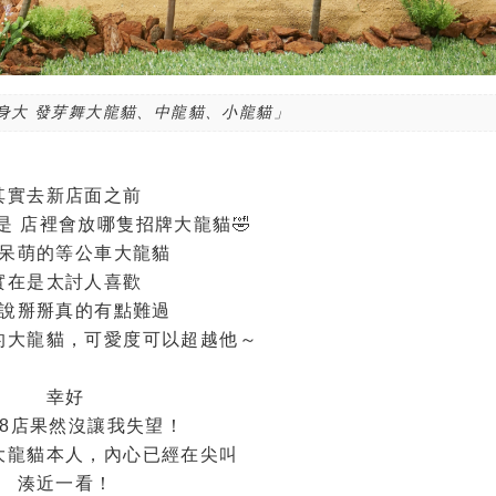
身大 發芽舞大龍貓、中龍貓、小龍貓」
其實去新店面之前
是 店裡會放哪隻招牌大龍貓🤣
呆萌的等公車大龍貓
實在是太討人喜歡
說掰掰真的有點難過
的大龍貓，可愛度可以超越他～
幸好
A8店果然沒讓我失望！
大龍貓本人，內心已經在尖叫
湊近一看！