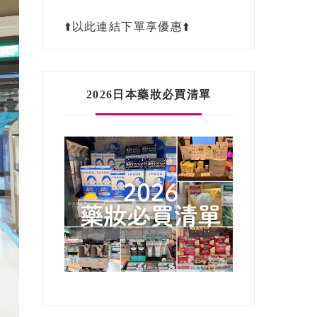
⬆️以此連結下單享優惠⬆️
2026日本藥妝必買清單