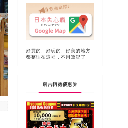
好買的、好玩的、好美的地方
都整理在這裡，不用筆記了
唐吉軻德優惠券