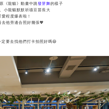
原《龍貓》動畫中跳
發芽舞
的樣子
、小龍貓默默祈禱豆苗長大
可愛程度爆表啦！
過去他旁邊合照好幾張💖
一定要去找他們打卡拍照好嗎😆